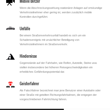
Mobile Blitzer
Wenn die Abschreckungswirkung stationärer Anlagen auf ortskundige
Verkehrsteilnehmer eher gering ist, werden zusätzlich mobile
Kontrollen durchgeführt.
Unfälle
Bei einem Straßenverkehrsunfall handelt es sich um ein
Schadensereignis mit ursächlicher Beteiligung von
Verkehrsteilnehmern im Straßenverkehr.
Hindernisse
Gegenstände auf der Fahrbahn, wie Reifen, Autoteile, Steine usw.
stellen insbesondere bei höheren Reisegeschwindigkeiten ein
erhebliches Gefährdungspotential dar.
Geisterfahrer
Als Falschfahrer bezeichnet man jene Benutzer einer Autobahn oder
einer Straße mit geteilten Richtungsfahrbahnen, die entgegen der
vorgeschriebenen Fahrtrichtung fahren.