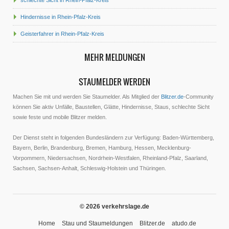
schlechte Sicht in Rhein-Pfalz-Kreis
Hindernisse in Rhein-Pfalz-Kreis
Geisterfahrer in Rhein-Pfalz-Kreis
MEHR MELDUNGEN
STAUMELDER WERDEN
Machen Sie mit und werden Sie Staumelder. Als Mitglied der
Blitzer.de
-Community
können Sie aktiv Unfälle, Baustellen, Glätte, Hindernisse, Staus, schlechte Sicht
sowie feste und mobile Blitzer melden.
Der Dienst steht in folgenden Bundesländern zur Verfügung: Baden-Württemberg,
Bayern, Berlin, Brandenburg, Bremen, Hamburg, Hessen, Mecklenburg-
Vorpommern, Niedersachsen, Nordrhein-Westfalen, Rheinland-Pfalz, Saarland,
Sachsen, Sachsen-Anhalt, Schleswig-Holstein und Thüringen.
© 2026 verkehrslage.de
Home
Stau und Staumeldungen
Blitzer.de
atudo.de