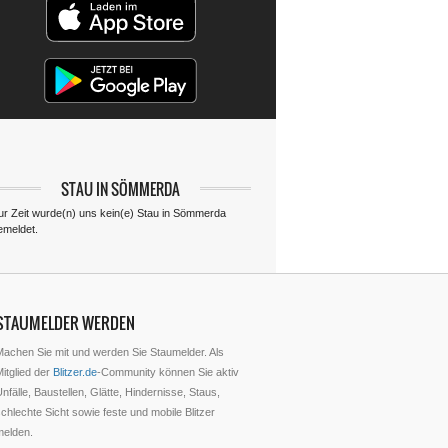
STAU IN SÖMMERDA
ur Zeit wurde(n) uns kein(e) Stau in Sömmerda
emeldet.
STAUMELDER WERDEN
Machen Sie mit und werden Sie Staumelder. Als
itglied der
Blitzer.de
-Community können Sie aktiv
nfälle, Baustellen, Glätte, Hindernisse, Staus,
chlechte Sicht sowie feste und mobile Blitzer
melden.