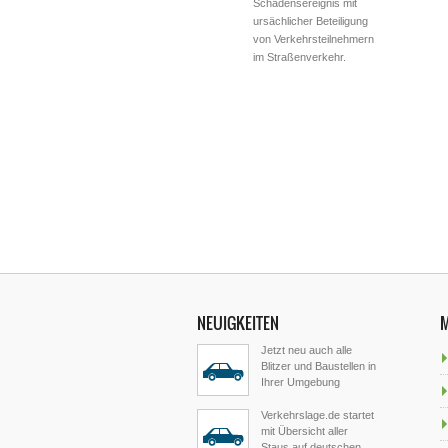
Schadensereignis mit
ursächlicher Beteiligung
von Verkehrsteilnehmern
im Straßenverkehr.
NEUIGKEITEN
Jetzt neu auch alle
Blitzer und Baustellen in
Ihrer Umgebung
Verkehrslage.de startet
mit Übersicht aller
Staus auf deutschen