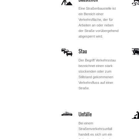
Eine Straßenbaustelle ist
ein Bereich einer
Verkehrsfläche, der für
Arbeiten an oder neben
der Straße vorübergehend
abgesperrt wird.
Stau
Der Begriff Verkehrsstau
bezeichnet einen stark
stockenden oder zum
Stillstand gekommenen
Verkehrsfluss auf einer
Straße.
Unfälle
Bei einem
Straßenverkehrsunfall
handelt es sich um ein