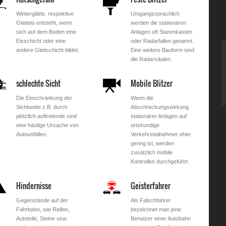
Winterglätte, respektive
Umgangssprachlich
Glatteis entsteht, wenn
werden die stationären
sich auf dem Boden eine
Anlagen oft Starenkasten
Eisschicht oder eine
oder Radarfallen genannt.
andere Gleitschicht bildet.
Eine weitere Bauform sind
die Radarsäulen.
schlechte Sicht
Mobile Blitzer
Die Einschränkung der
Wenn die
Sichtweite z.B. durch
Abschreckungswirkung
plötzlich auftretende sind
stationärer Anlagen auf
eine häufige Ursache von
ortskundige
Autounfällen.
Verkehrsteilnehmer eher
gering ist, werden
zusätzlich mobile
Kontrollen durchgeführt.
Hindernisse
Geisterfahrer
Gegenstände auf der
Als Falschfahrer
Fahrbahn, wie Reifen,
bezeichnet man jene
Autoteile, Steine usw.
Benutzer einer Autobahn