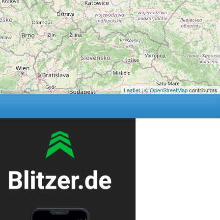
Leaflet
| ©
OpenStreetMap
contributors