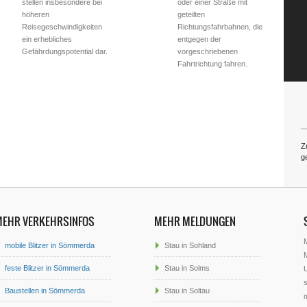
stellen insbesondere bei
oder einer Straße mit
höheren
geteilten
Reisegeschwindigkeiten
Richtungsfahrbahnen, die
ein erhebliches
entgegen der
Gefährdungspotential dar.
vorgeschriebenen
Fahrtrichtung fahren.
Z
g
MEHR VERKEHRSINFOS
MEHR MELDUNGEN
mobile Blitzer in Sömmerda
Stau in Sohland
M
feste Blitzer in Sömmerda
Stau in Solms
U
s
Baustellen in Sömmerda
Stau in Soltau