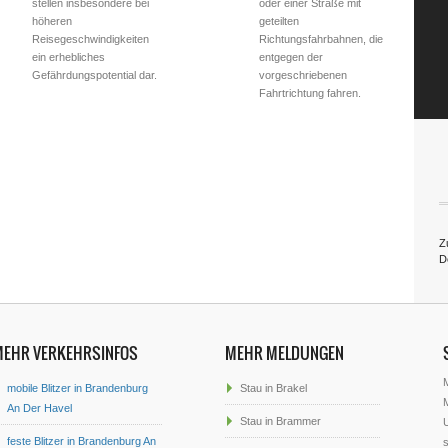
stellen insbesondere bei
oder einer Straße mit
höheren
geteilten
Reisegeschwindigkeiten
Richtungsfahrbahnen, die
ein erhebliches
entgegen der
Gefährdungspotential dar.
vorgeschriebenen
Fahrtrichtung fahren.
Z
D
MEHR VERKEHRSINFOS
MEHR MELDUNGEN
mobile Blitzer in Brandenburg
Stau in Brakel
M
An Der Havel
Stau in Brammer
U
feste Blitzer in Brandenburg An
s