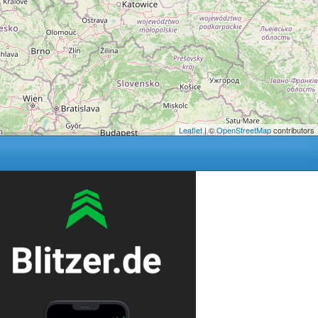
Leaflet
| ©
OpenStreetMap
contributors