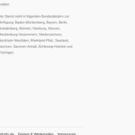
melden.
er Dienst steht in folgenden Bundesländern zur
Verfügung: Baden-Württemberg, Bayern, Berlin,
Brandenburg, Bremen, Hamburg, Hessen,
Mecklenburg-Vorpommern, Niedersachsen,
ordrhein-Westfalen, Rheinland-Pfalz, Saarland,
Sachsen, Sachsen-Anhalt, Schleswig-Holstein und
Thüringen.
atudo.de
Felgen & Winterreifen
Impressum