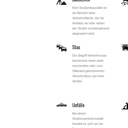
Eine Straßenbaustelle ist
ein Bereich einer
Verkehrsfläche, der für
Arbeiten an oder neben
der Straße vorübergehend
abgesperrt wird.
Stau
Der Begriff Verkehrsstau
bezeichnet einen stark
stockenden oder zum
Stillstand gekommenen
Verkehrsfluss auf einer
Straße.
Unfälle
Bei einem
Straßenverkehrsunfall
handelt es sich um ein