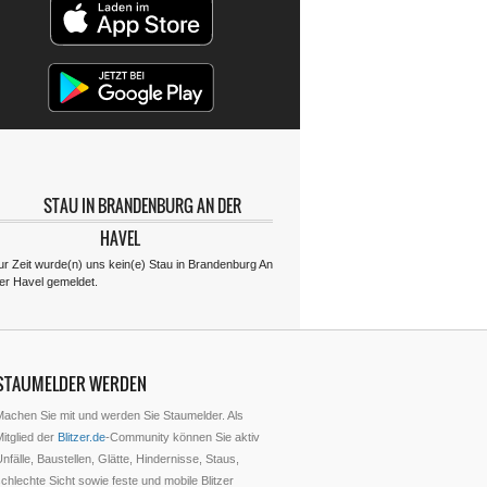
STAU IN BRANDENBURG AN DER
HAVEL
ur Zeit wurde(n) uns kein(e) Stau in Brandenburg An
er Havel gemeldet.
STAUMELDER WERDEN
Machen Sie mit und werden Sie Staumelder. Als
itglied der
Blitzer.de
-Community können Sie aktiv
nfälle, Baustellen, Glätte, Hindernisse, Staus,
chlechte Sicht sowie feste und mobile Blitzer