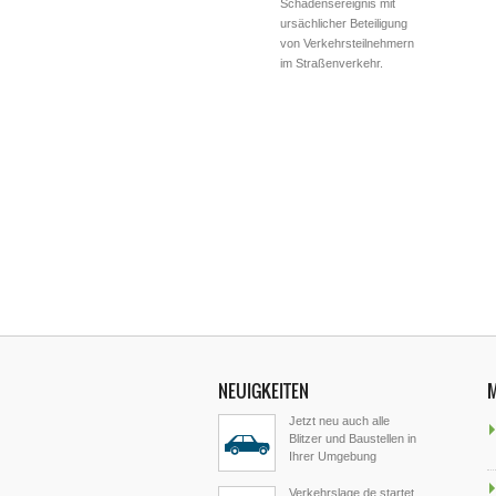
Schadensereignis mit
ursächlicher Beteiligung
von Verkehrsteilnehmern
im Straßenverkehr.
NEUIGKEITEN
Jetzt neu auch alle
Blitzer und Baustellen in
Ihrer Umgebung
Verkehrslage.de startet