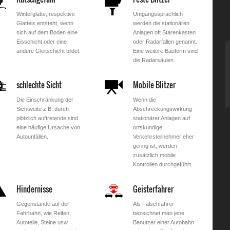
Winterglätte, respektive
Umgangssprachlich
Glatteis entsteht, wenn
werden die stationären
sich auf dem Boden eine
Anlagen oft Starenkasten
Eisschicht oder eine
oder Radarfallen genannt.
andere Gleitschicht bildet.
Eine weitere Bauform sind
die Radarsäulen.
schlechte Sicht
Mobile Blitzer
Die Einschränkung der
Wenn die
Sichtweite z.B. durch
Abschreckungswirkung
plötzlich auftretende sind
stationärer Anlagen auf
eine häufige Ursache von
ortskundige
Autounfällen.
Verkehrsteilnehmer eher
gering ist, werden
zusätzlich mobile
Kontrollen durchgeführt.
Hindernisse
Geisterfahrer
Gegenstände auf der
Als Falschfahrer
Fahrbahn, wie Reifen,
bezeichnet man jene
Autoteile, Steine usw.
Benutzer einer Autobahn