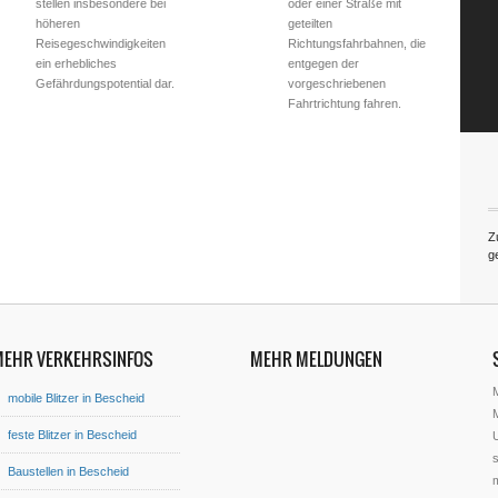
stellen insbesondere bei
oder einer Straße mit
höheren
geteilten
Reisegeschwindigkeiten
Richtungsfahrbahnen, die
ein erhebliches
entgegen der
Gefährdungspotential dar.
vorgeschriebenen
Fahrtrichtung fahren.
Z
g
MEHR VERKEHRSINFOS
MEHR MELDUNGEN
mobile Blitzer in Bescheid
M
feste Blitzer in Bescheid
U
s
Baustellen in Bescheid