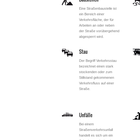
Eine Straßenbaustelle ist
ein Bereich einer
Verkehrsfläche, der für
Arbeiten an oder neben
der Straße vorübergehend
abgesperrt wird.
Stau
Der Begriff Verkehrsstau
bezeichnet einen stark
stockenden oder zum
Stillstand gekommenen
Verkehrsfluss auf einer
Straße.
Unfälle
Bei einem
Straßenverkehrsunfall
handelt es sich um ein