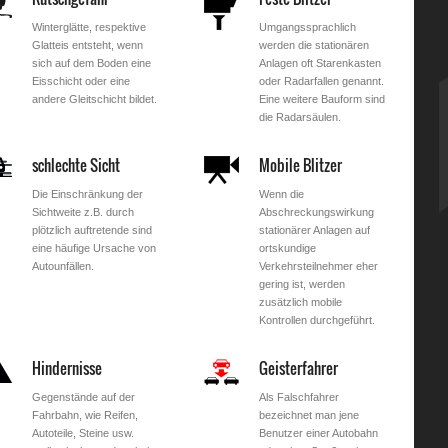
Winterglätte, respektive
Umgangssprachlich
Glatteis entsteht, wenn
werden die stationären
sich auf dem Boden eine
Anlagen oft Starenkasten
Eisschicht oder eine
oder Radarfallen genannt.
andere Gleitschicht bildet.
Eine weitere Bauform sind
die Radarsäulen.
schlechte Sicht
Mobile Blitzer
Die Einschränkung der
Wenn die
Sichtweite z.B. durch
Abschreckungswirkung
plötzlich auftretende sind
stationärer Anlagen auf
eine häufige Ursache von
ortskundige
Autounfällen.
Verkehrsteilnehmer eher
gering ist, werden
zusätzlich mobile
Kontrollen durchgeführt.
Hindernisse
Geisterfahrer
Gegenstände auf der
Als Falschfahrer
Fahrbahn, wie Reifen,
bezeichnet man jene
Autoteile, Steine usw.
Benutzer einer Autobahn