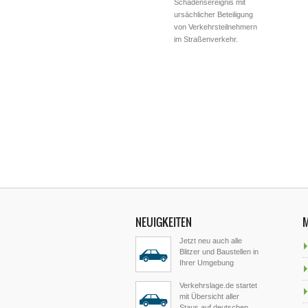
Schadensereignis mit
ursächlicher Beteiligung
von Verkehrsteilnehmern
im Straßenverkehr.
NEUIGKEITEN
Jetzt neu auch alle
Blitzer und Baustellen in
Ihrer Umgebung
Verkehrslage.de startet
mit Übersicht aller
Staus auf deutschen