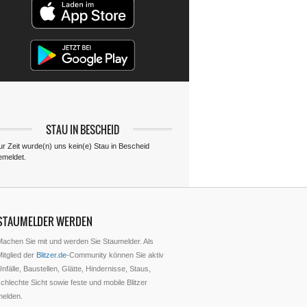
STAU IN BESCHEID
ur Zeit wurde(n) uns kein(e) Stau in Bescheid
emeldet.
STAUMELDER WERDEN
Machen Sie mit und werden Sie Staumelder. Als
itglied der
Blitzer.de
-Community können Sie aktiv
nfälle, Baustellen, Glätte, Hindernisse, Staus,
chlechte Sicht sowie feste und mobile Blitzer
melden.