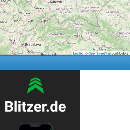
Leaflet
| ©
OpenStreetMap
contributors