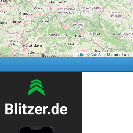
Leaflet
| ©
OpenStreetMap
contributors