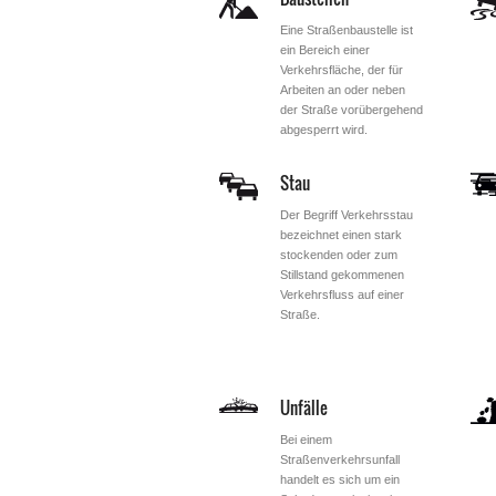
Eine Straßenbaustelle ist
ein Bereich einer
Verkehrsfläche, der für
Arbeiten an oder neben
der Straße vorübergehend
abgesperrt wird.
Stau
Der Begriff Verkehrsstau
bezeichnet einen stark
stockenden oder zum
Stillstand gekommenen
Verkehrsfluss auf einer
Straße.
Unfälle
Bei einem
Straßenverkehrsunfall
handelt es sich um ein