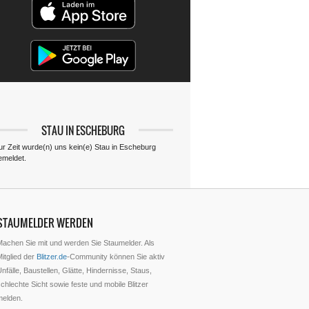
STAU IN ESCHEBURG
ur Zeit wurde(n) uns kein(e) Stau in Escheburg
emeldet.
STAUMELDER WERDEN
Machen Sie mit und werden Sie Staumelder. Als
itglied der
Blitzer.de
-Community können Sie aktiv
nfälle, Baustellen, Glätte, Hindernisse, Staus,
chlechte Sicht sowie feste und mobile Blitzer
melden.