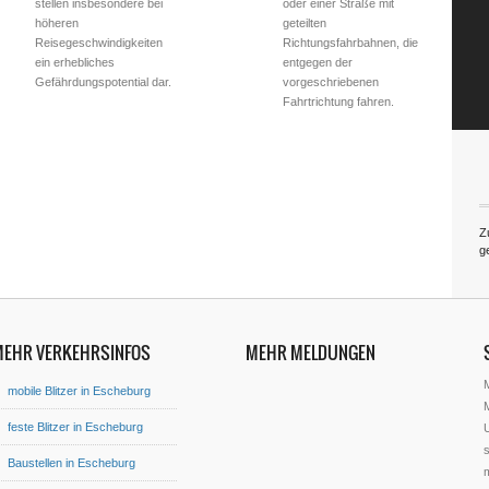
stellen insbesondere bei
oder einer Straße mit
höheren
geteilten
Reisegeschwindigkeiten
Richtungsfahrbahnen, die
ein erhebliches
entgegen der
Gefährdungspotential dar.
vorgeschriebenen
Fahrtrichtung fahren.
Z
g
MEHR VERKEHRSINFOS
MEHR MELDUNGEN
mobile Blitzer in Escheburg
M
feste Blitzer in Escheburg
U
s
Baustellen in Escheburg