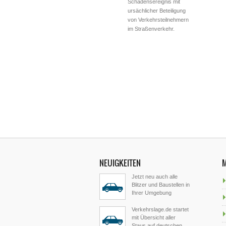
Schadensereignis mit
ursächlicher Beteiligung
von Verkehrsteilnehmern
im Straßenverkehr.
NEUIGKEITEN
Jetzt neu auch alle
Blitzer und Baustellen in
Ihrer Umgebung
Verkehrslage.de startet
mit Übersicht aller
Staus auf deutschen