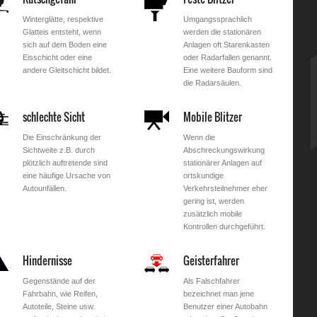
Winterglätte, respektive
Umgangssprachlich
Glatteis entsteht, wenn
werden die stationären
sich auf dem Boden eine
Anlagen oft Starenkasten
Eisschicht oder eine
oder Radarfallen genannt.
andere Gleitschicht bildet.
Eine weitere Bauform sind
die Radarsäulen.
schlechte Sicht
Mobile Blitzer
Die Einschränkung der
Wenn die
Sichtweite z.B. durch
Abschreckungswirkung
plötzlich auftretende sind
stationärer Anlagen auf
eine häufige Ursache von
ortskundige
Autounfällen.
Verkehrsteilnehmer eher
gering ist, werden
zusätzlich mobile
Kontrollen durchgeführt.
Hindernisse
Geisterfahrer
Gegenstände auf der
Als Falschfahrer
Fahrbahn, wie Reifen,
bezeichnet man jene
Autoteile, Steine usw.
Benutzer einer Autobahn