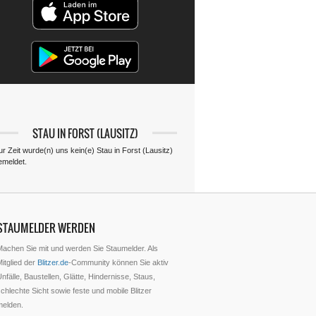
STAU IN FORST (LAUSITZ)
ur Zeit wurde(n) uns kein(e) Stau in Forst (Lausitz)
emeldet.
STAUMELDER WERDEN
Machen Sie mit und werden Sie Staumelder. Als
itglied der
Blitzer.de
-Community können Sie aktiv
nfälle, Baustellen, Glätte, Hindernisse, Staus,
chlechte Sicht sowie feste und mobile Blitzer
melden.