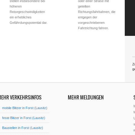
stellen insbesondere bei
oder einer Straße mit
höheren
geteilten
Reisegeschwindigkeiten
Richtungsfahrbahnen, die
ein erhebliches
entgegen der
Gefährdungspotential dar.
vorgeschriebenen
Fahrtrichtung fahren.
Z
g
MEHR VERKEHRSINFOS
MEHR MELDUNGEN
mobile Blitzer in Forst (Lausitz)
M
feste Blitzer in Forst (Lausitz)
U
s
Baustellen in Forst (Lausitz)