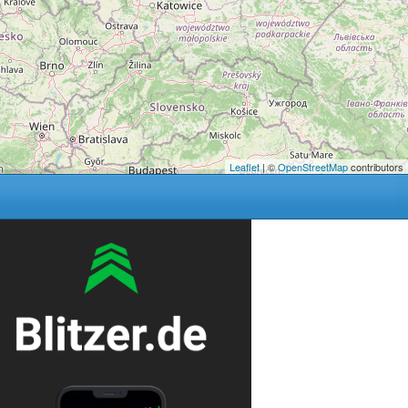
Leaflet
| ©
OpenStreetMap
contributors