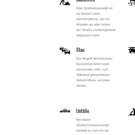
Eine Straßenbaustelle ist
ein Bereich einer
Verkehrsfläche, der für
Arbeiten an oder neben
der Straße vorübergehend
abgesperrt wird.
Stau
Der Begriff Verkehrsstau
bezeichnet einen stark
stockenden oder zum
Stillstand gekommenen
Verkehrsfluss auf einer
Straße.
Unfälle
Bei einem
Straßenverkehrsunfall
handelt es sich um ein