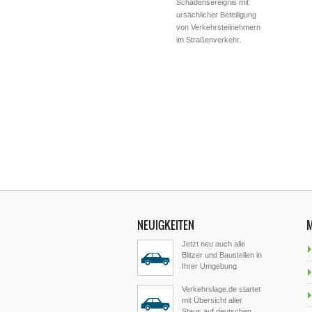
Schadensereignis mit
ursächlicher Beteiligung
von Verkehrsteilnehmern
im Straßenverkehr.
NEUIGKEITEN
Jetzt neu auch alle
Blitzer und Baustellen in
Ihrer Umgebung
Verkehrslage.de startet
mit Übersicht aller
Staus auf deutschen