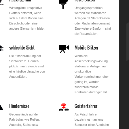
Winterglätte, respektive
Umgangssprachlich
Glatteis entsteht, wenn
werden die stationären
sich auf dem Boden eine
Anlagen oft Starenkasten
Eisschicht oder eine
oder Radarfallen genannt.
andere Gleitschicht bildet.
Eine weitere Bauform sind
die Radarsäulen.
schlechte Sicht
Mobile Blitzer
Die Einschränkung der
Wenn die
Sichtweite z.B. durch
Abschreckungswirkung
plötzlich auftretende sind
stationärer Anlagen auf
eine häufige Ursache von
ortskundige
Autounfällen.
Verkehrsteilnehmer eher
gering ist, werden
zusätzlich mobile
Kontrollen durchgeführt.
Hindernisse
Geisterfahrer
Gegenstände auf der
Als Falschfahrer
Fahrbahn, wie Reifen,
bezeichnet man jene
Autoteile, Steine usw.
Benutzer einer Autobahn