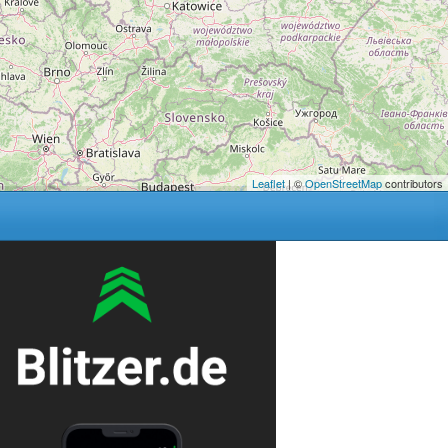
Leaflet
| ©
OpenStreetMap
contributors