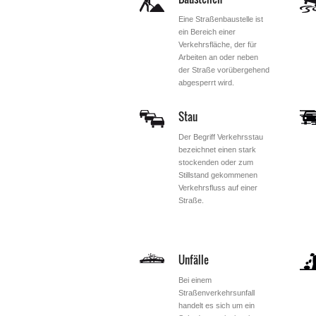
Eine Straßenbaustelle ist
ein Bereich einer
Verkehrsfläche, der für
Arbeiten an oder neben
der Straße vorübergehend
abgesperrt wird.
Stau
Der Begriff Verkehrsstau
bezeichnet einen stark
stockenden oder zum
Stillstand gekommenen
Verkehrsfluss auf einer
Straße.
Unfälle
Bei einem
Straßenverkehrsunfall
handelt es sich um ein