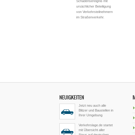
Schadensereignis mit
ursächlicher Beteiligung
von Verkehrsteilnehmern
im Straßenverkehr.
NEUIGKEITEN
Jetzt neu auch alle
Blitzer und Baustellen in
Ihrer Umgebung
Verkehrslage.de startet
mit Übersicht aller
Staus auf deutschen