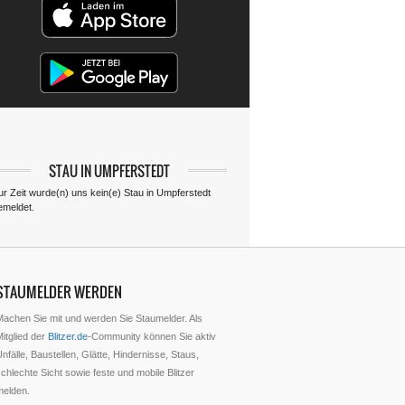
STAU IN UMPFERSTEDT
ur Zeit wurde(n) uns kein(e) Stau in Umpferstedt
emeldet.
STAUMELDER WERDEN
Machen Sie mit und werden Sie Staumelder. Als
itglied der
Blitzer.de
-Community können Sie aktiv
nfälle, Baustellen, Glätte, Hindernisse, Staus,
chlechte Sicht sowie feste und mobile Blitzer
melden.