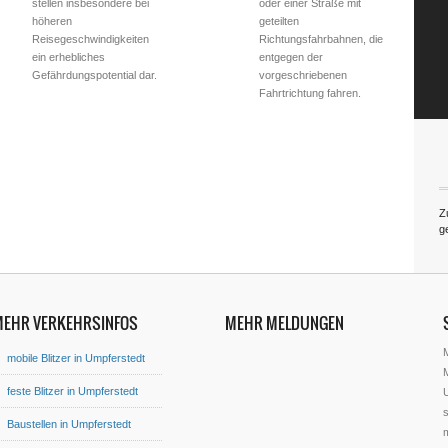
stellen insbesondere bei
oder einer Straße mit
höheren
geteilten
Reisegeschwindigkeiten
Richtungsfahrbahnen, die
ein erhebliches
entgegen der
Gefährdungspotential dar.
vorgeschriebenen
Fahrtrichtung fahren.
Z
g
MEHR VERKEHRSINFOS
MEHR MELDUNGEN
mobile Blitzer in Umpferstedt
M
feste Blitzer in Umpferstedt
U
s
Baustellen in Umpferstedt