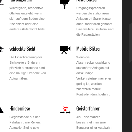
Winterglätte, respektive
Umgangssprachlich
Glatteis entsteht, wenn
werden die stationären
sich auf dem Boden eine
Anlagen oft Starenkasten
Eisschicht oder eine
oder Radarfallen genannt.
andere Gleitschicht bildet.
Eine weitere Bauform sind
die Radarsäulen.
schlechte Sicht
Mobile Blitzer
Die Einschränkung der
Wenn die
Sichtweite z.B. durch
Abschreckungswirkung
plötzlich auftretende sind
stationärer Anlagen auf
eine häufige Ursache von
ortskundige
Autounfällen.
Verkehrsteilnehmer eher
gering ist, werden
zusätzlich mobile
Kontrollen durchgeführt.
Hindernisse
Geisterfahrer
Gegenstände auf der
Als Falschfahrer
Fahrbahn, wie Reifen,
bezeichnet man jene
Autoteile, Steine usw.
Benutzer einer Autobahn