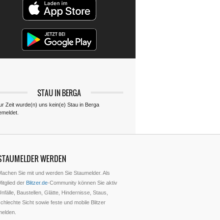
STAU IN BERGA
ur Zeit wurde(n) uns kein(e) Stau in Berga
emeldet.
STAUMELDER WERDEN
Machen Sie mit und werden Sie Staumelder. Als
itglied der
Blitzer.de
-Community können Sie aktiv
nfälle, Baustellen, Glätte, Hindernisse, Staus,
chlechte Sicht sowie feste und mobile Blitzer
melden.