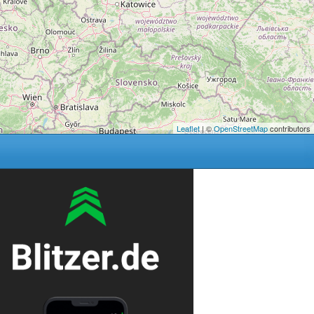
Leaflet
| ©
OpenStreetMap
contributors