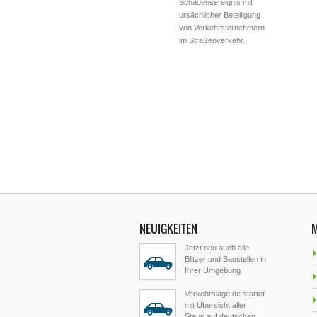
Schadensereignis mit
ursächlicher Beteiligung
von Verkehrsteilnehmern
im Straßenverkehr.
NEUIGKEITEN
Jetzt neu auch alle
Blitzer und Baustellen in
Ihrer Umgebung
Verkehrslage.de startet
mit Übersicht aller
Staus auf deutschen