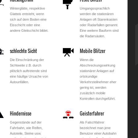
Winterglätte, respektive
Umgangssprachlich
Glatteis entsteht, wenn
werden die stationären
sich auf dem Boden eine
Anlagen oft Starenkasten
Eisschicht oder eine
oder Radarfallen genannt.
andere Gleitschicht bildet.
Eine weitere Bauform sind
die Radarsäulen.
schlechte Sicht
Mobile Blitzer
Die Einschränkung der
Wenn die
Sichtweite z.B. durch
Abschreckungswirkung
plötzlich auftretende sind
stationärer Anlagen auf
eine häufige Ursache von
ortskundige
Autounfällen.
Verkehrsteilnehmer eher
gering ist, werden
zusätzlich mobile
Kontrollen durchgeführt.
Hindernisse
Geisterfahrer
Gegenstände auf der
Als Falschfahrer
Fahrbahn, wie Reifen,
bezeichnet man jene
Autoteile, Steine usw.
Benutzer einer Autobahn