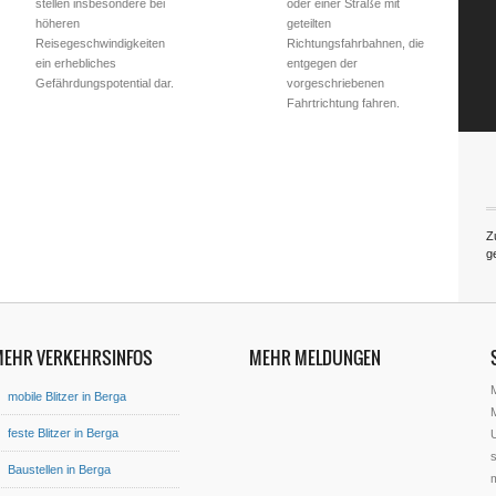
stellen insbesondere bei
oder einer Straße mit
höheren
geteilten
Reisegeschwindigkeiten
Richtungsfahrbahnen, die
ein erhebliches
entgegen der
Gefährdungspotential dar.
vorgeschriebenen
Fahrtrichtung fahren.
Z
g
MEHR VERKEHRSINFOS
MEHR MELDUNGEN
mobile Blitzer in Berga
M
feste Blitzer in Berga
U
s
Baustellen in Berga