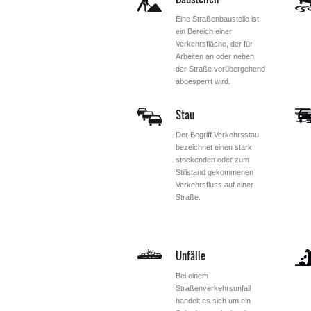
Eine Straßenbaustelle ist
ein Bereich einer
Verkehrsfläche, der für
Arbeiten an oder neben
der Straße vorübergehend
abgesperrt wird.
Stau
Der Begriff Verkehrsstau
bezeichnet einen stark
stockenden oder zum
Stillstand gekommenen
Verkehrsfluss auf einer
Straße.
Unfälle
Bei einem
Straßenverkehrsunfall
handelt es sich um ein