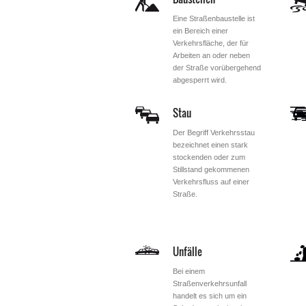
Eine Straßenbaustelle ist
ein Bereich einer
Verkehrsfläche, der für
Arbeiten an oder neben
der Straße vorübergehend
abgesperrt wird.
Stau
Der Begriff Verkehrsstau
bezeichnet einen stark
stockenden oder zum
Stillstand gekommenen
Verkehrsfluss auf einer
Straße.
Unfälle
Bei einem
Straßenverkehrsunfall
handelt es sich um ein