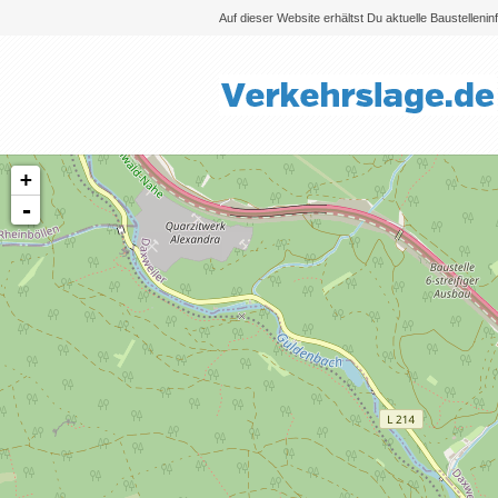
Auf dieser Website erhältst Du aktuelle Baustelleni
+
-