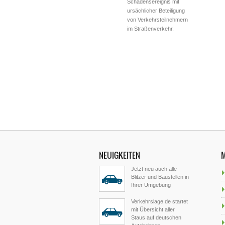
Schadensereignis mit
ursächlicher Beteiligung
von Verkehrsteilnehmern
im Straßenverkehr.
NEUIGKEITEN
Jetzt neu auch alle
Blitzer und Baustellen in
Ihrer Umgebung
Verkehrslage.de startet
mit Übersicht aller
Staus auf deutschen