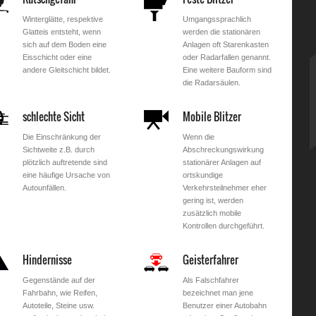
Winterglätte, respektive
Umgangssprachlich
Glatteis entsteht, wenn
werden die stationären
sich auf dem Boden eine
Anlagen oft Starenkasten
Eisschicht oder eine
oder Radarfallen genannt.
andere Gleitschicht bildet.
Eine weitere Bauform sind
die Radarsäulen.
schlechte Sicht
Mobile Blitzer
Die Einschränkung der
Wenn die
Sichtweite z.B. durch
Abschreckungswirkung
plötzlich auftretende sind
stationärer Anlagen auf
eine häufige Ursache von
ortskundige
Autounfällen.
Verkehrsteilnehmer eher
gering ist, werden
zusätzlich mobile
Kontrollen durchgeführt.
Hindernisse
Geisterfahrer
Gegenstände auf der
Als Falschfahrer
Fahrbahn, wie Reifen,
bezeichnet man jene
Autoteile, Steine usw.
Benutzer einer Autobahn