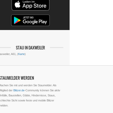
STAU IN DAXWEILER
axweiler, A61, (
Karte
)
STAUMELDER WERDEN
Machen Sie mit und werden Sie Staumelder. Als
itglied der
Blitzer.de
-Community können Sie aktiv
nfälle, Baustellen, Glätte, Hindernisse, Staus,
chlechte Sicht sowie feste und mobile Blitzer
melden.