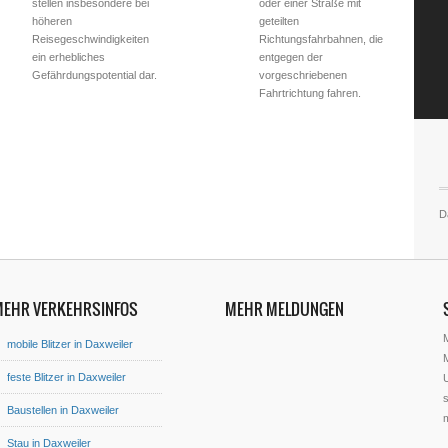
stellen insbesondere bei
oder einer Straße mit
höheren
geteilten
Reisegeschwindigkeiten
Richtungsfahrbahnen, die
ein erhebliches
entgegen der
Gefährdungspotential dar.
vorgeschriebenen
Fahrtrichtung fahren.
D
MEHR VERKEHRSINFOS
MEHR MELDUNGEN
mobile Blitzer in Daxweiler
M
feste Blitzer in Daxweiler
U
s
Baustellen in Daxweiler
Stau in Daxweiler