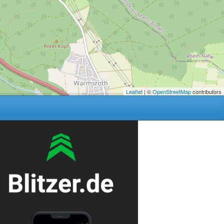
Leaflet
| ©
OpenStreetMap
contributors