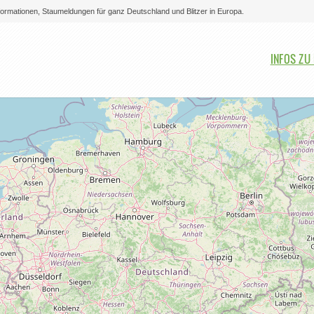
nformationen, Staumeldungen für ganz Deutschland und Blitzer in Europa.
Bitte auswählen
INFOS ZU