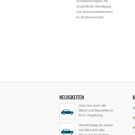
Schadensereignis mit
ursächlicher Beteiligung
von Verkehrsteilnehmern
im Straßenverkehr.
NEUIGKEITEN
Jetzt neu auch alle
Blitzer und Baustellen in
Ihrer Umgebung
Verkehrslage.de startet
mit Übersicht aller
Staus auf deutschen