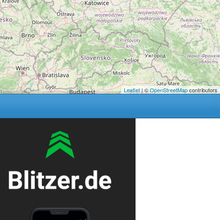
Leaflet
| ©
OpenStreetMap
contributors