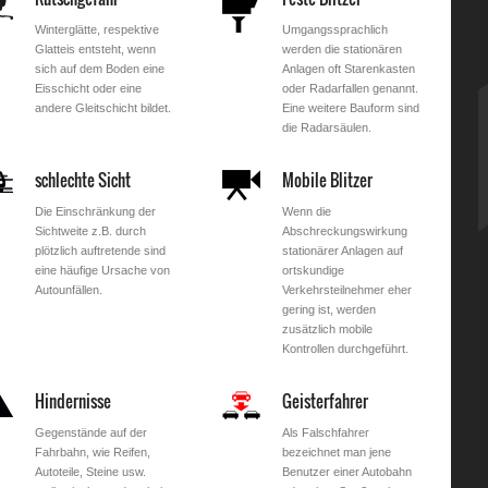
Winterglätte, respektive
Umgangssprachlich
Glatteis entsteht, wenn
werden die stationären
sich auf dem Boden eine
Anlagen oft Starenkasten
Eisschicht oder eine
oder Radarfallen genannt.
andere Gleitschicht bildet.
Eine weitere Bauform sind
die Radarsäulen.
schlechte Sicht
Mobile Blitzer
Die Einschränkung der
Wenn die
Sichtweite z.B. durch
Abschreckungswirkung
plötzlich auftretende sind
stationärer Anlagen auf
eine häufige Ursache von
ortskundige
Autounfällen.
Verkehrsteilnehmer eher
gering ist, werden
zusätzlich mobile
Kontrollen durchgeführt.
Hindernisse
Geisterfahrer
Gegenstände auf der
Als Falschfahrer
Fahrbahn, wie Reifen,
bezeichnet man jene
Autoteile, Steine usw.
Benutzer einer Autobahn