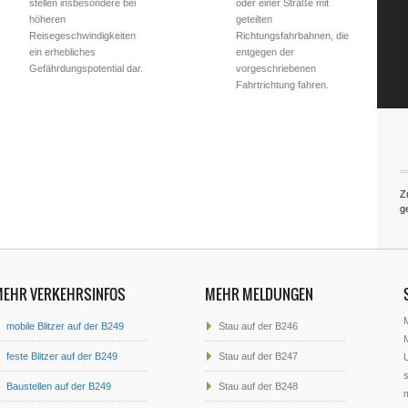
stellen insbesondere bei
oder einer Straße mit
höheren
geteilten
Reisegeschwindigkeiten
Richtungsfahrbahnen, die
ein erhebliches
entgegen der
Gefährdungspotential dar.
vorgeschriebenen
Fahrtrichtung fahren.
Z
g
MEHR VERKEHRSINFOS
MEHR MELDUNGEN
mobile Blitzer auf der B249
Stau auf der B246
M
feste Blitzer auf der B249
Stau auf der B247
U
s
Baustellen auf der B249
Stau auf der B248