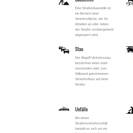
Eine Straßenbaustelle ist
ein Bereich einer
Verkehrsfläche, der für
Arbeiten an oder neben
der Straße vorübergehend
abgesperrt wird.
Stau
Der Begriff Verkehrsstau
bezeichnet einen stark
stockenden oder zum
Stillstand gekommenen
Verkehrsfluss auf einer
Straße.
Unfälle
Bei einem
Straßenverkehrsunfall
handelt es sich um ein