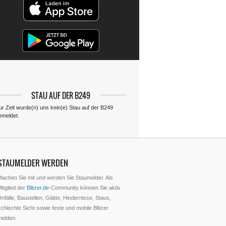
STAU AUF DER B249
ur Zeit wurde(n) uns kein(e) Stau auf der B249
emeldet.
STAUMELDER WERDEN
Machen Sie mit und werden Sie Staumelder. Als
itglied der
Blitzer.de
-Community können Sie aktiv
nfälle, Baustellen, Glätte, Hindernisse, Staus,
chlechte Sicht sowie feste und mobile Blitzer
melden.