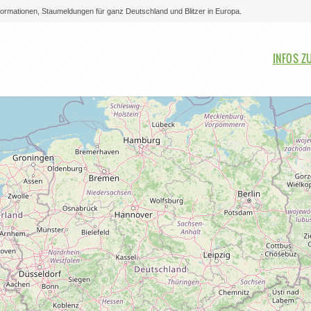
nformationen, Staumeldungen für ganz Deutschland und Blitzer in Europa.
Bitte auswählen
INFOS Z