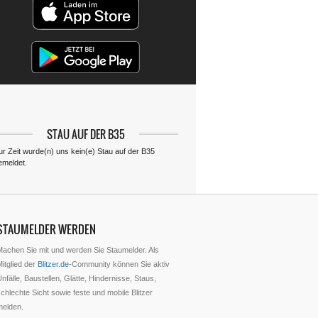
STAU AUF DER B35
ur Zeit wurde(n) uns kein(e) Stau auf der B35
emeldet.
STAUMELDER WERDEN
Machen Sie mit und werden Sie Staumelder. Als
itglied der
Blitzer.de
-Community können Sie aktiv
nfälle, Baustellen, Glätte, Hindernisse, Staus,
chlechte Sicht sowie feste und mobile Blitzer
melden.