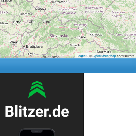
Leaflet
| ©
OpenStreetMap
contributors