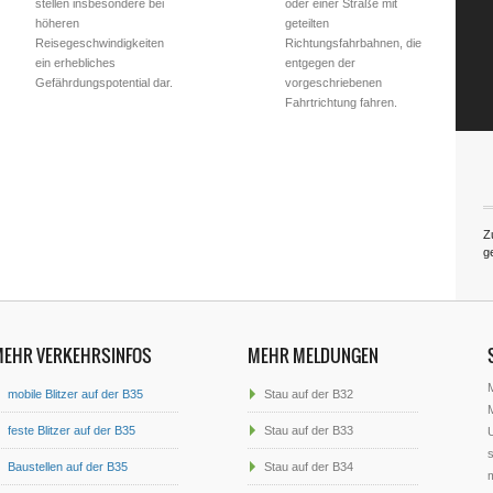
stellen insbesondere bei
oder einer Straße mit
höheren
geteilten
Reisegeschwindigkeiten
Richtungsfahrbahnen, die
ein erhebliches
entgegen der
Gefährdungspotential dar.
vorgeschriebenen
Fahrtrichtung fahren.
Z
g
MEHR VERKEHRSINFOS
MEHR MELDUNGEN
mobile Blitzer auf der B35
Stau auf der B32
M
feste Blitzer auf der B35
Stau auf der B33
U
s
Baustellen auf der B35
Stau auf der B34