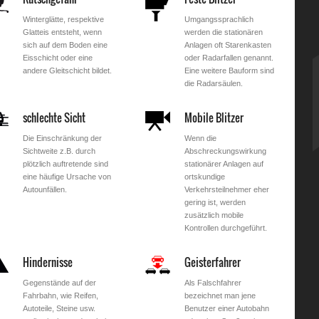
Winterglätte, respektive
Umgangssprachlich
Glatteis entsteht, wenn
werden die stationären
sich auf dem Boden eine
Anlagen oft Starenkasten
Eisschicht oder eine
oder Radarfallen genannt.
andere Gleitschicht bildet.
Eine weitere Bauform sind
die Radarsäulen.
schlechte Sicht
Mobile Blitzer
Die Einschränkung der
Wenn die
Sichtweite z.B. durch
Abschreckungswirkung
plötzlich auftretende sind
stationärer Anlagen auf
eine häufige Ursache von
ortskundige
Autounfällen.
Verkehrsteilnehmer eher
gering ist, werden
zusätzlich mobile
Kontrollen durchgeführt.
Hindernisse
Geisterfahrer
Gegenstände auf der
Als Falschfahrer
Fahrbahn, wie Reifen,
bezeichnet man jene
Autoteile, Steine usw.
Benutzer einer Autobahn