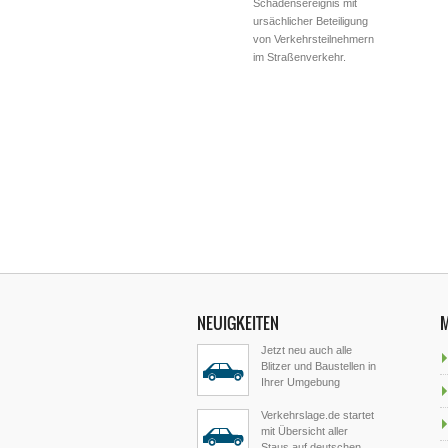
Schadensereignis mit
ursächlicher Beteiligung
von Verkehrsteilnehmern
im Straßenverkehr.
NEUIGKEITEN
Jetzt neu auch alle
Blitzer und Baustellen in
Ihrer Umgebung
Verkehrslage.de startet
mit Übersicht aller
Staus auf deutschen