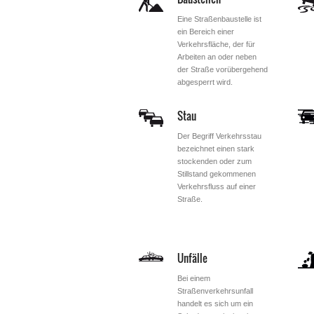
Eine Straßenbaustelle ist
ein Bereich einer
Verkehrsfläche, der für
Arbeiten an oder neben
der Straße vorübergehend
abgesperrt wird.
Stau
Der Begriff Verkehrsstau
bezeichnet einen stark
stockenden oder zum
Stillstand gekommenen
Verkehrsfluss auf einer
Straße.
Unfälle
Bei einem
Straßenverkehrsunfall
handelt es sich um ein