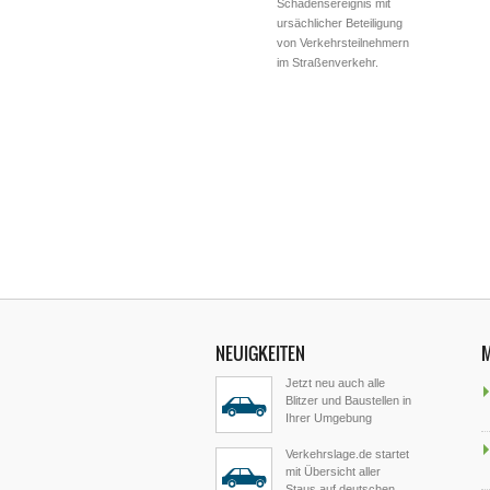
Schadensereignis mit
ursächlicher Beteiligung
von Verkehrsteilnehmern
im Straßenverkehr.
NEUIGKEITEN
Jetzt neu auch alle
Blitzer und Baustellen in
Ihrer Umgebung
Verkehrslage.de startet
mit Übersicht aller
Staus auf deutschen