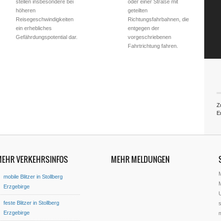
stellen insbesondere bei
oder einer Straße mit
höheren
geteilten
Reisegeschwindigkeiten
Richtungsfahrbahnen, die
ein erhebliches
entgegen der
Gefährdungspotential dar.
vorgeschriebenen
Fahrtrichtung fahren.
Z
E
MEHR VERKEHRSINFOS
MEHR MELDUNGEN
mobile Blitzer in Stollberg
M
Erzgebirge
U
feste Blitzer in Stollberg
s
Erzgebirge