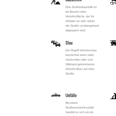
Eine Straßenbaustelle ist
ein Bereich einer
Verkehrsfläche, der für
Arbeiten an oder neben
der Straße vorübergehend
abgesperrt wird.
Stau
Der Begriff Verkehrsstau
bezeichnet einen stark
stockenden oder zum
Stillstand gekommenen
Verkehrsfluss auf einer
Straße.
Unfälle
Bei einem
Straßenverkehrsunfall
handelt es sich um ein