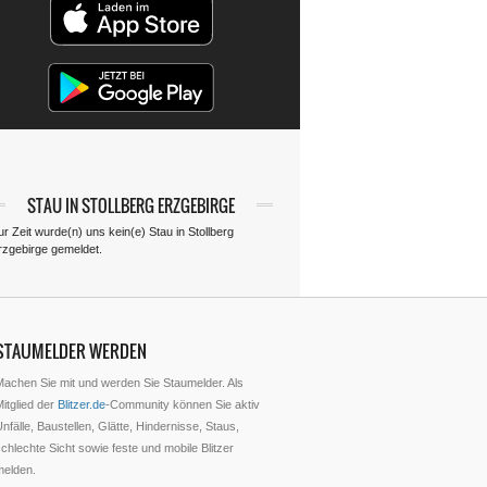
STAU IN STOLLBERG ERZGEBIRGE
ur Zeit wurde(n) uns kein(e) Stau in Stollberg
rzgebirge gemeldet.
STAUMELDER WERDEN
Machen Sie mit und werden Sie Staumelder. Als
itglied der
Blitzer.de
-Community können Sie aktiv
nfälle, Baustellen, Glätte, Hindernisse, Staus,
chlechte Sicht sowie feste und mobile Blitzer
melden.