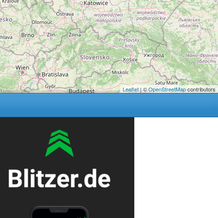
Leaflet
| ©
OpenStreetMap
contributors