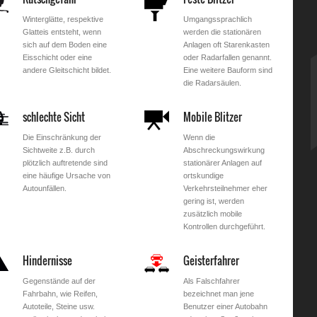
Winterglätte, respektive
Umgangssprachlich
Glatteis entsteht, wenn
werden die stationären
sich auf dem Boden eine
Anlagen oft Starenkasten
Eisschicht oder eine
oder Radarfallen genannt.
andere Gleitschicht bildet.
Eine weitere Bauform sind
die Radarsäulen.
schlechte Sicht
Mobile Blitzer
Die Einschränkung der
Wenn die
Sichtweite z.B. durch
Abschreckungswirkung
plötzlich auftretende sind
stationärer Anlagen auf
eine häufige Ursache von
ortskundige
Autounfällen.
Verkehrsteilnehmer eher
gering ist, werden
zusätzlich mobile
Kontrollen durchgeführt.
Hindernisse
Geisterfahrer
Gegenstände auf der
Als Falschfahrer
Fahrbahn, wie Reifen,
bezeichnet man jene
Autoteile, Steine usw.
Benutzer einer Autobahn