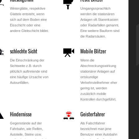
Winterglätte, respektive
Umgangssprachlich
Glatteis entsteht, wenn
werden die stationären
sich auf dem Boden eine
Anlagen oft Starenkasten
Eisschicht oder eine
oder Radarfallen genannt.
andere Gleitschicht bildet.
Eine weitere Bauform sind
die Radarsäulen.
schlechte Sicht
Mobile Blitzer
Die Einschränkung der
Wenn die
Sichtweite z.B. durch
Abschreckungswirkung
plötzlich auftretende sind
stationärer Anlagen auf
eine häufige Ursache von
ortskundige
Autounfällen.
Verkehrsteilnehmer eher
gering ist, werden
zusätzlich mobile
Kontrollen durchgeführt.
Hindernisse
Geisterfahrer
Gegenstände auf der
Als Falschfahrer
Fahrbahn, wie Reifen,
bezeichnet man jene
Autoteile, Steine usw.
Benutzer einer Autobahn