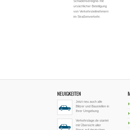
Schadensereignis mit
ursächlicher Beteiligung
von Verkehrsteilnehmern
im Straßenverkehr.
NEUIGKEITEN
Jetzt neu auch alle
Blitzer und Baustellen in
Ihrer Umgebung
Verkehrslage.de startet
mit Übersicht aller
Staus auf deutschen