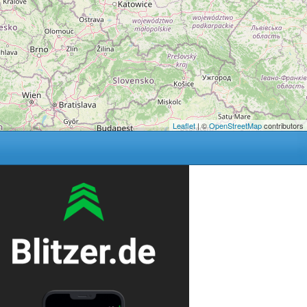
Leaflet
| ©
OpenStreetMap
contributors