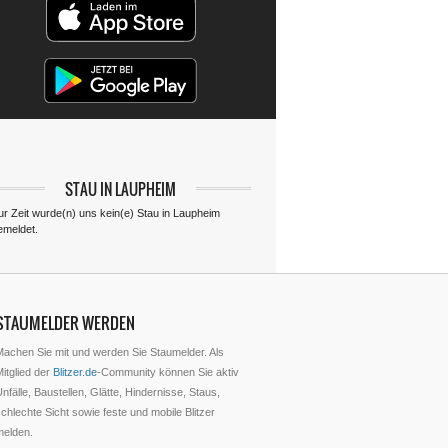
STAU IN LAUPHEIM
ur Zeit wurde(n) uns kein(e) Stau in Laupheim
emeldet.
STAUMELDER WERDEN
Machen Sie mit und werden Sie Staumelder. Als
itglied der
Blitzer.de
-Community können Sie aktiv
nfälle, Baustellen, Glätte, Hindernisse, Staus,
chlechte Sicht sowie feste und mobile Blitzer
melden.