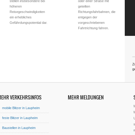
stellen insbesondere bei
oder einer Straße mit
höheren
geteilten
Reisegeschwindigkeiten
Richtungsfahrbahnen, die
ein erhebliches
entgegen der
Gefährdungspotential dar.
vorgeschriebenen
Fahrtrichtung fahren.
Z
g
MEHR VERKEHRSINFOS
MEHR MELDUNGEN
mobile Blitzer in Laupheim
M
feste Blitzer in Laupheim
U
s
Baustellen in Laupheim