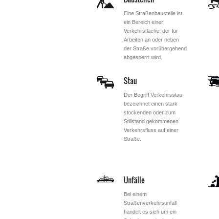
Eine Straßenbaustelle ist
ein Bereich einer
Verkehrsfläche, der für
Arbeiten an oder neben
der Straße vorübergehend
abgesperrt wird.
Stau
Der Begriff Verkehrsstau
bezeichnet einen stark
stockenden oder zum
Stillstand gekommenen
Verkehrsfluss auf einer
Straße.
Unfälle
Bei einem
Straßenverkehrsunfall
handelt es sich um ein