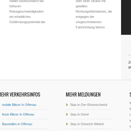
stellen insbesondere bei
oder einer Straße mit
höheren
geteilten
Reisegeschwindigkeiten
Richtungsfahrbahnen, die
ein erhebliches
entgegen der
Gefährdungspotential dar.
vorgeschriebenen
Fahrtrichtung fahren.
Z
g
MEHR VERKEHRSINFOS
MEHR MELDUNGEN
mobile Blitzer in Offenau
Stau in Oer-Erkenschwick
M
feste Blitzer in Offenau
Stau in Oerel
U
s
Baustellen in Offenau
Stau in Oestrich-Winkel