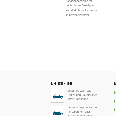
Schadensereignis mit
ursächlicher Beteiligung
von Verkehrsteilnehmern
im Straßenverkehr.
NEUIGKEITEN
Jetzt neu auch alle
Blitzer und Baustellen in
Ihrer Umgebung
Verkehrslage.de startet
mit Übersicht aller
Staus auf deutschen