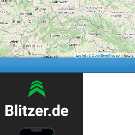
Leaflet
| ©
OpenStreetMap
contributors