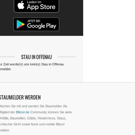
STAU IN OFFENAU
ur Zeit wurde(n) uns kein(e) Stau in Offenau
emeldet.
STAUMELDER WERDEN
Machen Sie mit und werden Sie Staumelder. Als
itglied der
Blitzer.de
-Community können Sie aktiv
nfälle, Baustellen, Glätte, Hindernisse, Staus,
chlechte Sicht sowie feste und mobile Blitzer
melden.