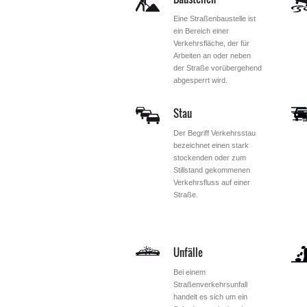
Eine Straßenbaustelle ist
ein Bereich einer
Verkehrsfläche, der für
Arbeiten an oder neben
der Straße vorübergehend
abgesperrt wird.
Stau
Der Begriff Verkehrsstau
bezeichnet einen stark
stockenden oder zum
Stillstand gekommenen
Verkehrsfluss auf einer
Straße.
Unfälle
Bei einem
Straßenverkehrsunfall
handelt es sich um ein