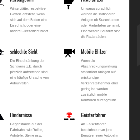
Winterglätte, respektive
Umgangssprachlich
Glatteis entsteht, wenn
werden die stationären
sich auf dem Boden eine
Anlagen oft Starenkasten
Eisschicht oder eine
oder Radarfallen genannt.
andere Gleitschicht bildet.
Eine weitere Bauform sind
die Radarsäulen.
schlechte Sicht
Mobile Blitzer
Die Einschränkung der
Wenn die
Sichtweite z.B. durch
Abschreckungswirkung
plötzlich auftretende sind
stationärer Anlagen auf
eine häufige Ursache von
ortskundige
Autounfällen.
Verkehrsteilnehmer eher
gering ist, werden
zusätzlich mobile
Kontrollen durchgeführt.
Hindernisse
Geisterfahrer
Gegenstände auf der
Als Falschfahrer
Fahrbahn, wie Reifen,
bezeichnet man jene
Autoteile, Steine usw.
Benutzer einer Autobahn