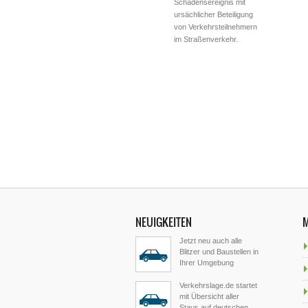
Schadensereignis mit
ursächlicher Beteiligung
von Verkehrsteilnehmern
im Straßenverkehr.
NEUIGKEITEN
Jetzt neu auch alle
Blitzer und Baustellen in
Ihrer Umgebung
Verkehrslage.de startet
mit Übersicht aller
Staus auf deutschen