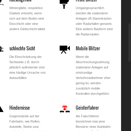
Winterglätte, respektive
Umgangssprachlich
Glatteis entsteht, wenn
werden die stationären
sich auf dem Boden eine
Anlagen oft Starenkasten
Eisschicht oder eine
oder Radarfallen genannt.
andere Gleitschicht bildet.
Eine weitere Bauform sind
die Radarsäulen.
schlechte Sicht
Mobile Blitzer
Die Einschränkung der
Wenn die
Sichtweite z.B. durch
Abschreckungswirkung
plötzlich auftretende sind
stationärer Anlagen auf
eine häufige Ursache von
ortskundige
Autounfällen.
Verkehrsteilnehmer eher
gering ist, werden
zusätzlich mobile
Kontrollen durchgeführt.
Hindernisse
Geisterfahrer
Gegenstände auf der
Als Falschfahrer
Fahrbahn, wie Reifen,
bezeichnet man jene
Autoteile, Steine usw.
Benutzer einer Autobahn