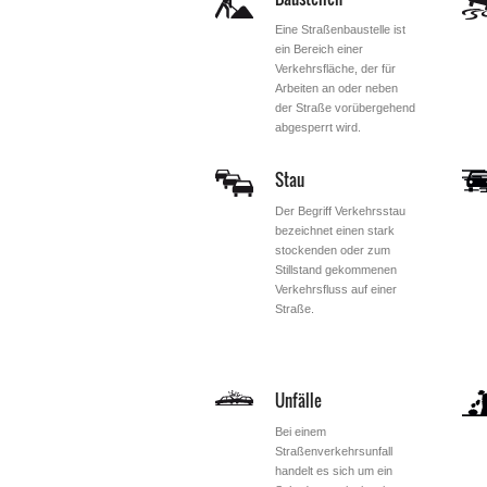
Eine Straßenbaustelle ist
ein Bereich einer
Verkehrsfläche, der für
Arbeiten an oder neben
der Straße vorübergehend
abgesperrt wird.
Stau
Der Begriff Verkehrsstau
bezeichnet einen stark
stockenden oder zum
Stillstand gekommenen
Verkehrsfluss auf einer
Straße.
Unfälle
Bei einem
Straßenverkehrsunfall
handelt es sich um ein