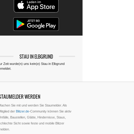
STAU IN ELBGRUND
ur Zeit wurde(n) uns kein(e) Stau in Elbgrund
emeldet.
STAUMELDER WERDEN
Machen Sie mit und werden Sie Staumelder. Als
itglied der
Blitzer.de
-Community können Sie aktiv
nfälle, Baustellen, Glätte, Hindernisse, Staus,
chlechte Sicht sowie feste und mobile Blitzer
melden.