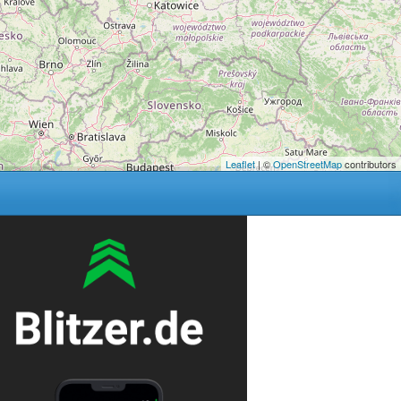
Leaflet
| ©
OpenStreetMap
contributors