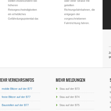
stellen insbesondere bei
oder einer Straße mit
höheren
geteilten
Reisegeschwindigkeiten
Richtungsfahrbahnen, die
ein erhebliches
entgegen der
Gefährdungspotential dar.
vorgeschriebenen
Fahrtrichtung fahren.
Z
g
MEHR VERKEHRSINFOS
MEHR MELDUNGEN
mobile Blitzer auf der B77
Stau auf der B73
M
feste Blitzer auf der B77
Stau auf der B74
U
s
Baustellen auf der B77
Stau auf der B75