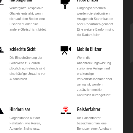
Winterglätte, respektive
Umgangssprachlich
Glatteis entsteht, wenn
werden die stationären
sich auf dem Boden eine
Anlagen oft Starenkasten
Eisschicht oder eine
oder Radarfallen genannt.
andere Gleitschicht bildet.
Eine weitere Bauform sind
die Radarsäulen.
schlechte Sicht
Mobile Blitzer
Die Einschränkung der
Wenn die
Sichtweite z.B. durch
Abschreckungswirkung
plötzlich auftretende sind
stationärer Anlagen auf
eine häufige Ursache von
ortskundige
Autounfällen.
Verkehrsteilnehmer eher
gering ist, werden
zusätzlich mobile
Kontrollen durchgeführt.
Hindernisse
Geisterfahrer
Gegenstände auf der
Als Falschfahrer
Fahrbahn, wie Reifen,
bezeichnet man jene
Autoteile, Steine usw.
Benutzer einer Autobahn