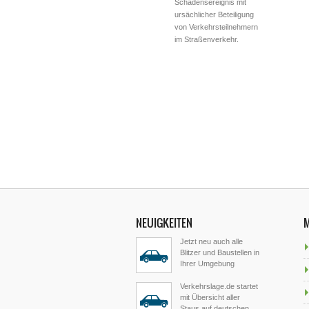
Schadensereignis mit
ursächlicher Beteiligung
von Verkehrsteilnehmern
im Straßenverkehr.
NEUIGKEITEN
Jetzt neu auch alle
Blitzer und Baustellen in
Ihrer Umgebung
Verkehrslage.de startet
mit Übersicht aller
Staus auf deutschen