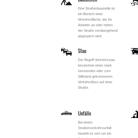
Eine Straßenbaustelle ist
ein Bereich einer
Verkehrsfläche, der für
Arbeiten an oder neben
der Straße vorübergehend
abgesperrt wird.
Stau
Der Begriff Verkehrsstau
bezeichnet einen stark
stockenden oder zum
Stillstand gekommenen
Verkehrsfluss auf einer
Straße.
Unfälle
Bei einem
Straßenverkehrsunfall
handelt es sich um ein