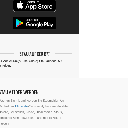
STAU AUF DER B77
ur Zeit wurde(n) uns kein(e) Stau auf der B77
emeldet.
STAUMELDER WERDEN
Machen Sie mit und werden Sie Staumelder. Als
itglied der
Blitzer.de
-Community können Sie aktiv
nfälle, Baustellen, Glätte, Hindernisse, Staus,
chlechte Sicht sowie feste und mobile Blitzer
melden.