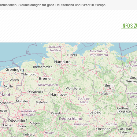
nformationen, Staumeldungen für ganz Deutschland und Blitzer in Europa.
Bitte auswählen
INFOS Z