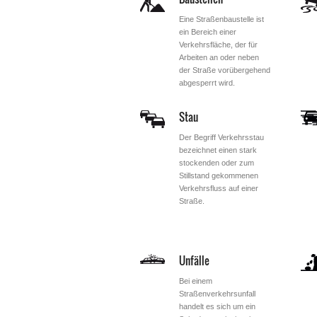
Eine Straßenbaustelle ist
ein Bereich einer
Verkehrsfläche, der für
Arbeiten an oder neben
der Straße vorübergehend
abgesperrt wird.
Stau
Der Begriff Verkehrsstau
bezeichnet einen stark
stockenden oder zum
Stillstand gekommenen
Verkehrsfluss auf einer
Straße.
Unfälle
Bei einem
Straßenverkehrsunfall
handelt es sich um ein