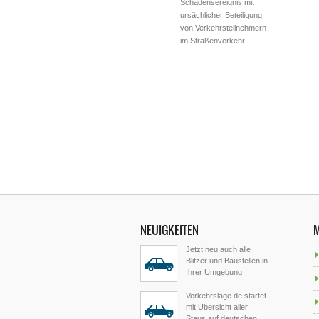
Schadensereignis mit
ursächlicher Beteiligung
von Verkehrsteilnehmern
im Straßenverkehr.
NEUIGKEITEN
Jetzt neu auch alle
Blitzer und Baustellen in
Ihrer Umgebung
Verkehrslage.de startet
mit Übersicht aller
Staus auf deutschen