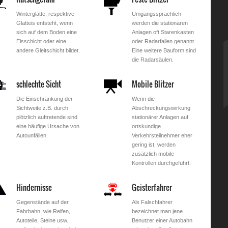
Winterglätte, respektive
Umgangssprachlich
Glatteis entsteht, wenn
werden die stationären
sich auf dem Boden eine
Anlagen oft Starenkasten
Eisschicht oder eine
oder Radarfallen genannt.
andere Gleitschicht bildet.
Eine weitere Bauform sind
die Radarsäulen.
schlechte Sicht
Mobile Blitzer
Die Einschränkung der
Wenn die
Sichtweite z.B. durch
Abschreckungswirkung
plötzlich auftretende sind
stationärer Anlagen auf
eine häufige Ursache von
ortskundige
Autounfällen.
Verkehrsteilnehmer eher
gering ist, werden
zusätzlich mobile
Kontrollen durchgeführt.
Hindernisse
Geisterfahrer
Gegenstände auf der
Als Falschfahrer
Fahrbahn, wie Reifen,
bezeichnet man jene
Autoteile, Steine usw.
Benutzer einer Autobahn