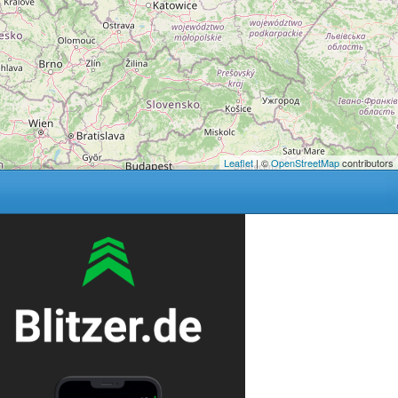
Leaflet
| ©
OpenStreetMap
contributors