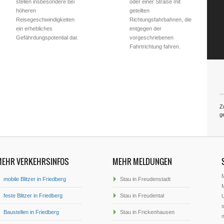
stellen insbesondere bei
oder einer Straße mit
höheren
geteilten
Reisegeschwindigkeiten
Richtungsfahrbahnen, die
ein erhebliches
entgegen der
Gefährdungspotential dar.
vorgeschriebenen
Fahrtrichtung fahren.
Z
g
MEHR VERKEHRSINFOS
MEHR MELDUNGEN
mobile Blitzer in Friedberg
Stau in Freudenstadt
M
feste Blitzer in Friedberg
Stau in Freudental
U
s
Baustellen in Friedberg
Stau in Frickenhausen