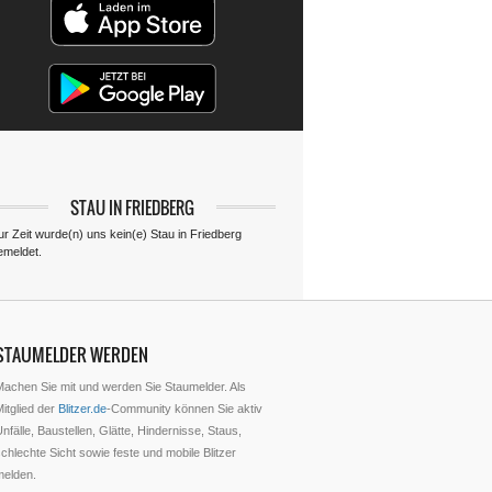
STAU IN FRIEDBERG
ur Zeit wurde(n) uns kein(e) Stau in Friedberg
emeldet.
STAUMELDER WERDEN
Machen Sie mit und werden Sie Staumelder. Als
itglied der
Blitzer.de
-Community können Sie aktiv
nfälle, Baustellen, Glätte, Hindernisse, Staus,
chlechte Sicht sowie feste und mobile Blitzer
melden.