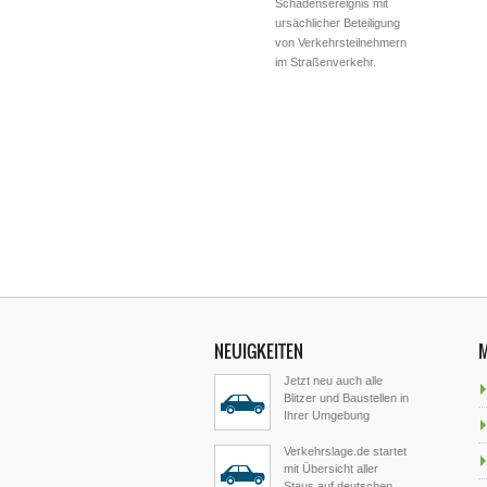
Schadensereignis mit
ursächlicher Beteiligung
von Verkehrsteilnehmern
im Straßenverkehr.
NEUIGKEITEN
Jetzt neu auch alle
Blitzer und Baustellen in
Ihrer Umgebung
Verkehrslage.de startet
mit Übersicht aller
Staus auf deutschen