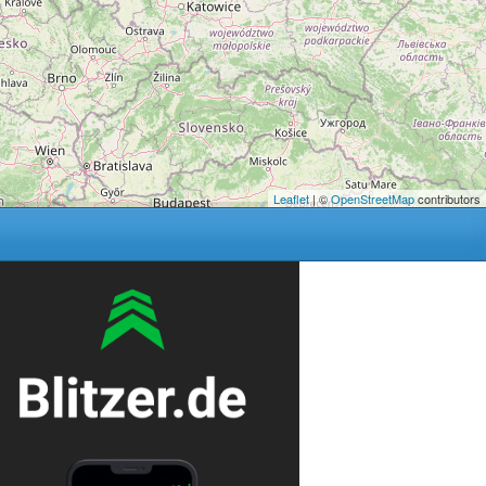
Leaflet
| ©
OpenStreetMap
contributors