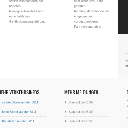
stellen insbesondere bei
oder einer Straße mit
höheren
geteilten
Reisegeschwindigkeiten
Richtungsfahrbahnen, die
ein erhebliches
entgegen der
Gefährdungspotential dar.
vorgeschriebenen
Fahrtrichtung fahren.
Z
g
MEHR VERKEHRSINFOS
MEHR MELDUNGEN
mobile Blitzer auf der B111
Stau auf der B107
M
feste Blitzer auf der B111
Stau auf der B109
U
s
Baustellen auf der B111
Stau auf der B110