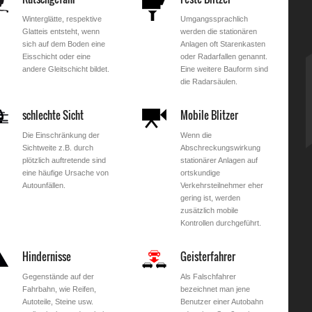
Winterglätte, respektive
Umgangssprachlich
Glatteis entsteht, wenn
werden die stationären
sich auf dem Boden eine
Anlagen oft Starenkasten
Eisschicht oder eine
oder Radarfallen genannt.
andere Gleitschicht bildet.
Eine weitere Bauform sind
die Radarsäulen.
schlechte Sicht
Mobile Blitzer
Die Einschränkung der
Wenn die
Sichtweite z.B. durch
Abschreckungswirkung
plötzlich auftretende sind
stationärer Anlagen auf
eine häufige Ursache von
ortskundige
Autounfällen.
Verkehrsteilnehmer eher
gering ist, werden
zusätzlich mobile
Kontrollen durchgeführt.
Hindernisse
Geisterfahrer
Gegenstände auf der
Als Falschfahrer
Fahrbahn, wie Reifen,
bezeichnet man jene
Autoteile, Steine usw.
Benutzer einer Autobahn