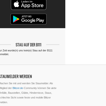
STAU AUF DER B111
ur Zeit wurde(n) uns kein(e) Stau auf der B111
emeldet.
STAUMELDER WERDEN
Machen Sie mit und werden Sie Staumelder. Als
itglied der
Blitzer.de
-Community können Sie aktiv
nfälle, Baustellen, Glätte, Hindernisse, Staus,
chlechte Sicht sowie feste und mobile Blitzer
melden.