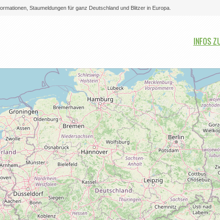
nformationen, Staumeldungen für ganz Deutschland und Blitzer in Europa.
Bitte auswählen
INFOS ZU