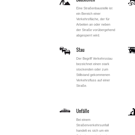
Eine Straßenbaustelle ist
ein Bereich einer
Verkehrsfläche, der für
Arbeiten an oder neben
der Straße vorübergehend
abgesperrt wird.
Stau
Der Begriff Verkehrsstau
bezeichnet einen stark
stockenden oder zum
Stillstand gekommenen
Verkehrsfluss auf einer
Straße.
Unfälle
Bei einem
Straßenverkehrsunfall
handelt es sich um ein