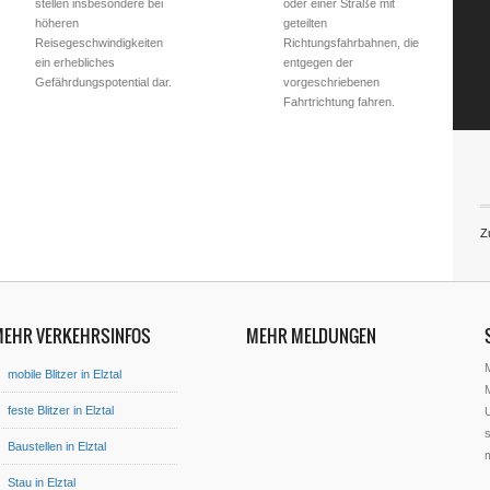
stellen insbesondere bei
oder einer Straße mit
höheren
geteilten
Reisegeschwindigkeiten
Richtungsfahrbahnen, die
ein erhebliches
entgegen der
Gefährdungspotential dar.
vorgeschriebenen
Fahrtrichtung fahren.
Z
MEHR VERKEHRSINFOS
MEHR MELDUNGEN
mobile Blitzer in Elztal
M
feste Blitzer in Elztal
U
s
Baustellen in Elztal
Stau in Elztal