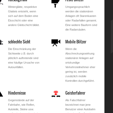
Winterglätte, respektive
Umgangssprachlich
Glatteis entsteht, wenn
werden die stationären
sich auf dem Boden eine
Anlagen oft Starenkasten
Eisschicht oder eine
oder Radarfallen genannt.
andere Gleitschicht bildet.
Eine weitere Bauform sind
die Radarsäulen.
schlechte Sicht
Mobile Blitzer
Die Einschränkung der
Wenn die
Sichtweite z.B. durch
Abschreckungswirkung
plötzlich auftretende sind
stationärer Anlagen auf
eine häufige Ursache von
ortskundige
Autounfällen.
Verkehrsteilnehmer eher
gering ist, werden
zusätzlich mobile
Kontrollen durchgeführt.
Hindernisse
Geisterfahrer
Gegenstände auf der
Als Falschfahrer
Fahrbahn, wie Reifen,
bezeichnet man jene
Autoteile, Steine usw.
Benutzer einer Autobahn