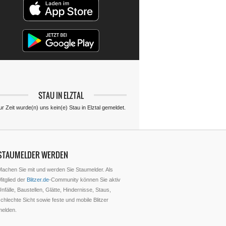
STAU IN ELZTAL
ur Zeit wurde(n) uns kein(e) Stau in Elztal gemeldet.
STAUMELDER WERDEN
Machen Sie mit und werden Sie Staumelder. Als
itglied der
Blitzer.de
-Community können Sie aktiv
nfälle, Baustellen, Glätte, Hindernisse, Staus,
chlechte Sicht sowie feste und mobile Blitzer
melden.