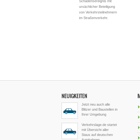
Schadensereignis mit
ursächlicher Beteiligung
von Verkehrsteilnehmern
im Straßenverkehr.
NEUIGKEITEN
Jetzt neu auch alle
Blitzer und Baustellen in
Ihrer Umgebung
Verkehrslage.de startet
mit Übersicht aller
Staus auf deutschen
Autobahnen