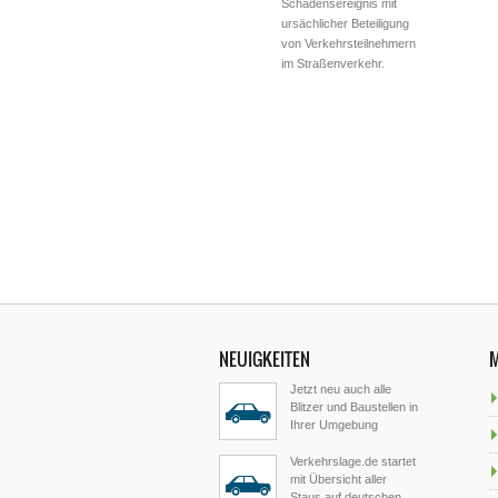
Schadensereignis mit
ursächlicher Beteiligung
von Verkehrsteilnehmern
im Straßenverkehr.
NEUIGKEITEN
Jetzt neu auch alle
Blitzer und Baustellen in
Ihrer Umgebung
Verkehrslage.de startet
mit Übersicht aller
Staus auf deutschen