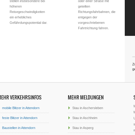
stellen insbesondere bei
oder einer Straße mit
höheren
geteilten
Reisegeschwindigkeiten
Richtungsfahrbahnen, die
ein erhebliches
entgegen der
Gefährdungspotential dar.
vorgeschriebenen
Fahrtrichtung fahren.
Z
g
MEHR VERKEHRSINFOS
MEHR MELDUNGEN
mobile Blitzer in Attendorn
Stau in Aschersleben
M
feste Blitzer in Attendorn
Stau in Aschheim
U
s
Baustellen in Attendorn
Stau in Asperg