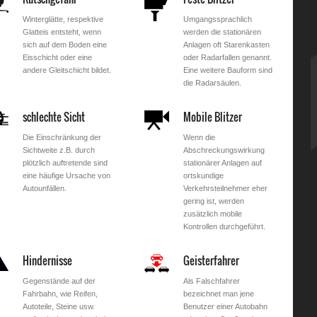
Winterglätte, respektive
Umgangssprachlich
Glatteis entsteht, wenn
werden die stationären
sich auf dem Boden eine
Anlagen oft Starenkasten
Eisschicht oder eine
oder Radarfallen genannt.
andere Gleitschicht bildet.
Eine weitere Bauform sind
die Radarsäulen.
schlechte Sicht
Mobile Blitzer
Die Einschränkung der
Wenn die
Sichtweite z.B. durch
Abschreckungswirkung
plötzlich auftretende sind
stationärer Anlagen auf
eine häufige Ursache von
ortskundige
Autounfällen.
Verkehrsteilnehmer eher
gering ist, werden
zusätzlich mobile
Kontrollen durchgeführt.
Hindernisse
Geisterfahrer
Gegenstände auf der
Als Falschfahrer
Fahrbahn, wie Reifen,
bezeichnet man jene
Autoteile, Steine usw.
Benutzer einer Autobahn