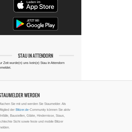
STAU IN ATTENDORN
ur Zeit wurde(n) uns kein(e) Stau in Attendorn
emeldet.
STAUMELDER WERDEN
Machen Sie mit und werden Sie Staumelder. Als
itglied der
Blitzer.de
-Community können Sie aktiv
nfälle, Baustellen, Glätte, Hindernisse, Staus,
chlechte Sicht sowie feste und mobile Blitzer
melden.