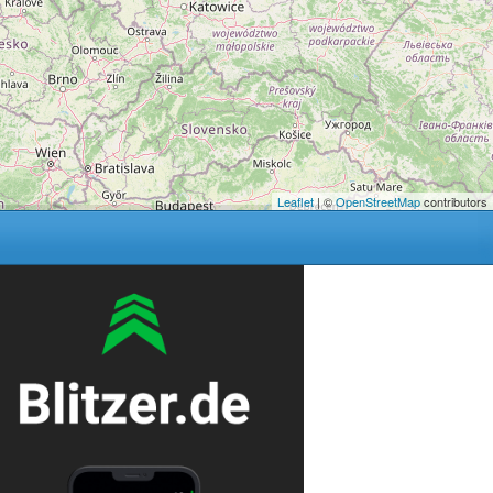
Leaflet
| ©
OpenStreetMap
contributors