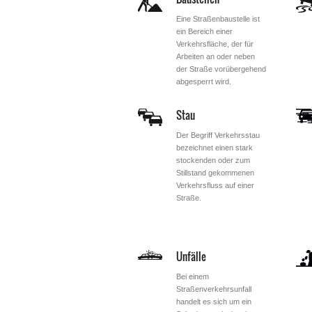
Eine Straßenbaustelle ist
ein Bereich einer
Verkehrsfläche, der für
Arbeiten an oder neben
der Straße vorübergehend
abgesperrt wird.
Stau
Der Begriff Verkehrsstau
bezeichnet einen stark
stockenden oder zum
Stillstand gekommenen
Verkehrsfluss auf einer
Straße.
Unfälle
Bei einem
Straßenverkehrsunfall
handelt es sich um ein