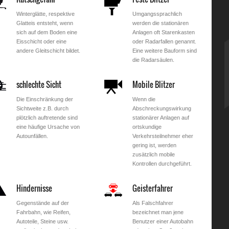
Winterglätte, respektive
Umgangssprachlich
Glatteis entsteht, wenn
werden die stationären
sich auf dem Boden eine
Anlagen oft Starenkasten
Eisschicht oder eine
oder Radarfallen genannt.
andere Gleitschicht bildet.
Eine weitere Bauform sind
die Radarsäulen.
schlechte Sicht
Mobile Blitzer
Die Einschränkung der
Wenn die
Sichtweite z.B. durch
Abschreckungswirkung
plötzlich auftretende sind
stationärer Anlagen auf
eine häufige Ursache von
ortskundige
Autounfällen.
Verkehrsteilnehmer eher
gering ist, werden
zusätzlich mobile
Kontrollen durchgeführt.
Hindernisse
Geisterfahrer
Gegenstände auf der
Als Falschfahrer
Fahrbahn, wie Reifen,
bezeichnet man jene
Autoteile, Steine usw.
Benutzer einer Autobahn