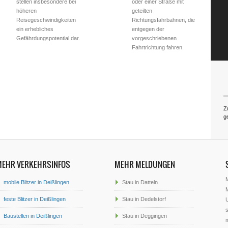
stellen insbesondere bei
oder einer Straße mit
höheren
geteilten
Reisegeschwindigkeiten
Richtungsfahrbahnen, die
ein erhebliches
entgegen der
Gefährdungspotential dar.
vorgeschriebenen
Fahrtrichtung fahren.
Z
g
MEHR VERKEHRSINFOS
MEHR MELDUNGEN
mobile Blitzer in Deißlingen
Stau in Datteln
M
feste Blitzer in Deißlingen
Stau in Dedelstorf
U
s
Baustellen in Deißlingen
Stau in Deggingen