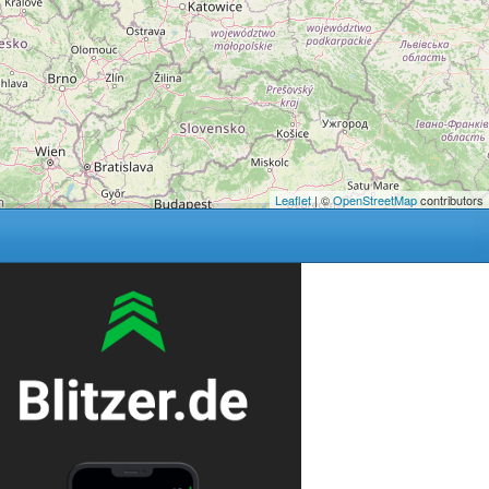
Leaflet
| ©
OpenStreetMap
contributors