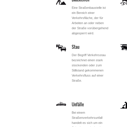
Eine Straßenbaustelle ist
ein Bereich einer
Verkehrsfläche, der für
Arbeiten an oder neben
der Straße vorübergehend
abgesperrt wird.
Stau
Der Begriff Verkehrsstau
bezeichnet einen stark
stockenden oder zum
Stillstand gekommenen
Verkehrsfluss auf einer
Straße.
Unfälle
Bei einem
Straßenverkehrsunfall
handelt es sich um ein