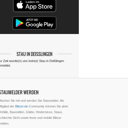
STAU IN DEISSLINGEN
ur Zeit wurde(n) uns kein(e) Stau in Deißlingen
emeldet.
STAUMELDER WERDEN
Machen Sie mit und werden Sie Staumelder. Als
itglied der
Blitzer.de
-Community können Sie aktiv
nfälle, Baustellen, Glätte, Hindernisse, Staus,
chlechte Sicht sowie feste und mobile Blitzer
melden.