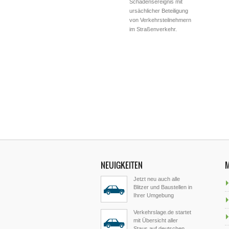
Schadensereignis mit
ursächlicher Beteiligung
von Verkehrsteilnehmern
im Straßenverkehr.
NEUIGKEITEN
Jetzt neu auch alle
Blitzer und Baustellen in
Ihrer Umgebung
Verkehrslage.de startet
mit Übersicht aller
Staus auf deutschen