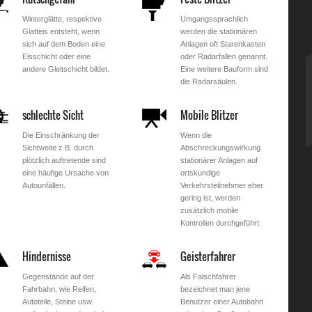
Winterglätte, respektive
Umgangssprachlich
Glatteis entsteht, wenn
werden die stationären
sich auf dem Boden eine
Anlagen oft Starenkasten
Eisschicht oder eine
oder Radarfallen genannt.
andere Gleitschicht bildet.
Eine weitere Bauform sind
die Radarsäulen.
schlechte Sicht
Mobile Blitzer
Die Einschränkung der
Wenn die
Sichtweite z.B. durch
Abschreckungswirkung
plötzlich auftretende sind
stationärer Anlagen auf
eine häufige Ursache von
ortskundige
Autounfällen.
Verkehrsteilnehmer eher
gering ist, werden
zusätzlich mobile
Kontrollen durchgeführt.
Hindernisse
Geisterfahrer
Gegenstände auf der
Als Falschfahrer
Fahrbahn, wie Reifen,
bezeichnet man jene
Autoteile, Steine usw.
Benutzer einer Autobahn