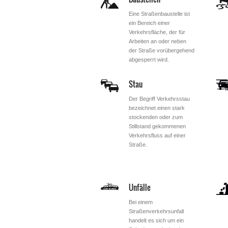
Eine Straßenbaustelle ist
ein Bereich einer
Verkehrsfläche, der für
Arbeiten an oder neben
der Straße vorübergehend
abgesperrt wird.
Stau
Der Begriff Verkehrsstau
bezeichnet einen stark
stockenden oder zum
Stillstand gekommenen
Verkehrsfluss auf einer
Straße.
Unfälle
Bei einem
Straßenverkehrsunfall
handelt es sich um ein