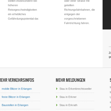
stellen insbesondere bei
oder einer Straße mit
höheren
geteilten
Reisegeschwindigkeiten
Richtungsfahrbahnen, die
ein erhebliches
entgegen der
Gefährdungspotential dar.
vorgeschriebenen
Fahrtrichtung fahren.
Z
g
MEHR VERKEHRSINFOS
MEHR MELDUNGEN
mobile Blitzer in Erlangen
Stau in Erkenbrechtsweiler
M
feste Blitzer in Erlangen
Stau in Erkner
U
s
Baustellen in Erlangen
Stau in Erkrath