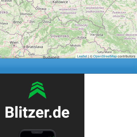
Leaflet
| ©
OpenStreetMap
contributors