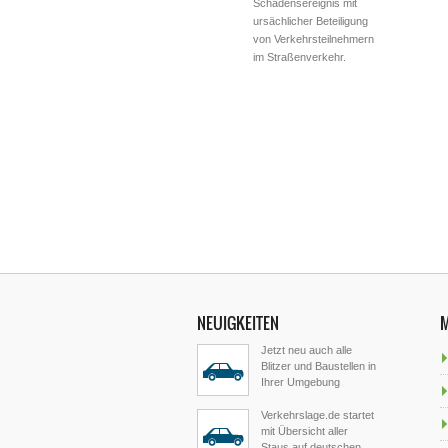
Schadensereignis mit
ursächlicher Beteiligung
von Verkehrsteilnehmern
im Straßenverkehr.
NEUIGKEITEN
Jetzt neu auch alle
Blitzer und Baustellen in
Ihrer Umgebung
Verkehrslage.de startet
mit Übersicht aller
Staus auf deutschen