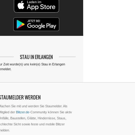
STAU IN ERLANGEN
ur Zeit wurde(n) uns kein(e) Stau in Erlangen
emeldet.
STAUMELDER WERDEN
Machen Sie mit und werden Sie Staumelder. Als
itglied der
Blitzer.de
-Community können Sie aktiv
nfälle, Baustellen, Glätte, Hindernisse, Staus,
chlechte Sicht sowie feste und mobile Blitzer
melden.