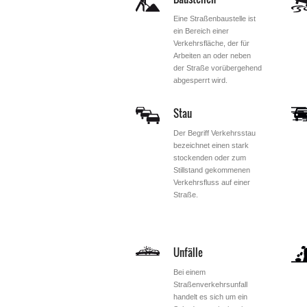
Eine Straßenbaustelle ist
ein Bereich einer
Verkehrsfläche, der für
Arbeiten an oder neben
der Straße vorübergehend
abgesperrt wird.
Stau
Der Begriff Verkehrsstau
bezeichnet einen stark
stockenden oder zum
Stillstand gekommenen
Verkehrsfluss auf einer
Straße.
Unfälle
Bei einem
Straßenverkehrsunfall
handelt es sich um ein