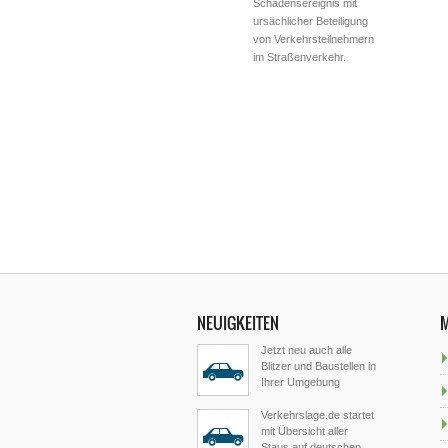
Schadensereignis mit
ursächlicher Beteiligung
von Verkehrsteilnehmern
im Straßenverkehr.
NEUIGKEITEN
Jetzt neu auch alle
Blitzer und Baustellen in
Ihrer Umgebung
Verkehrslage.de startet
mit Übersicht aller
Staus auf deutschen