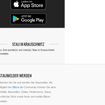
STAU IN KRAUSCHWITZ
ur Zeit wurde(n) uns kein(e) Stau in Krauschwitz
emeldet.
STAUMELDER WERDEN
Machen Sie mit und werden Sie Staumelder. Als
itglied der
Blitzer.de
-Community können Sie aktiv
nfälle, Baustellen, Glätte, Hindernisse, Staus,
chlechte Sicht sowie feste und mobile Blitzer
melden.