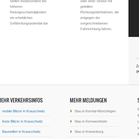
stellen insbesondere bei
oder einer Straße mit
höheren
geteilten
Reisegeschwindigkeiten
Richtungsfahrbahnen, die
ein erhebliches
entgegen der
Gefährdungspotential dar.
vorgeschriebenen
Fahrtrichtung fahren.
Z
g
MEHR VERKEHRSINFOS
MEHR MELDUNGEN
mobile Blitzer in Krauschwitz
Stau in Korntal-Münchingen
M
feste Blitzer in Krauschwitz
Stau in Kornwestheim
U
s
Baustellen in Krauschwitz
Stau in Kranenburg