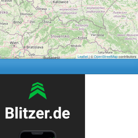
Leaflet
| ©
OpenStreetMap
contributors