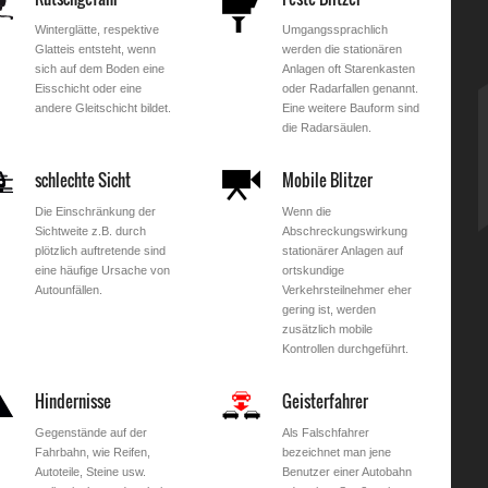
Winterglätte, respektive
Umgangssprachlich
Glatteis entsteht, wenn
werden die stationären
sich auf dem Boden eine
Anlagen oft Starenkasten
Eisschicht oder eine
oder Radarfallen genannt.
andere Gleitschicht bildet.
Eine weitere Bauform sind
die Radarsäulen.
schlechte Sicht
Mobile Blitzer
Die Einschränkung der
Wenn die
Sichtweite z.B. durch
Abschreckungswirkung
plötzlich auftretende sind
stationärer Anlagen auf
eine häufige Ursache von
ortskundige
Autounfällen.
Verkehrsteilnehmer eher
gering ist, werden
zusätzlich mobile
Kontrollen durchgeführt.
Hindernisse
Geisterfahrer
Gegenstände auf der
Als Falschfahrer
Fahrbahn, wie Reifen,
bezeichnet man jene
Autoteile, Steine usw.
Benutzer einer Autobahn