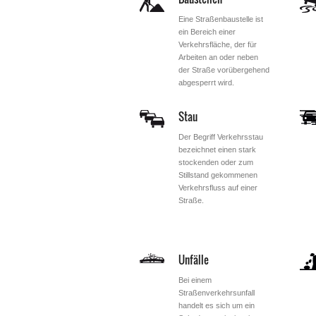
Eine Straßenbaustelle ist
ein Bereich einer
Verkehrsfläche, der für
Arbeiten an oder neben
der Straße vorübergehend
abgesperrt wird.
Stau
Der Begriff Verkehrsstau
bezeichnet einen stark
stockenden oder zum
Stillstand gekommenen
Verkehrsfluss auf einer
Straße.
Unfälle
Bei einem
Straßenverkehrsunfall
handelt es sich um ein