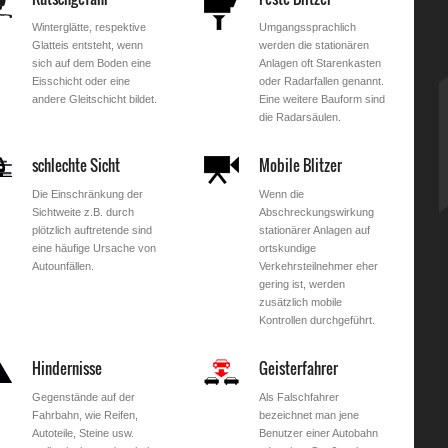
Winterglätte, respektive
Umgangssprachlich
Glatteis entsteht, wenn
werden die stationären
sich auf dem Boden eine
Anlagen oft Starenkasten
Eisschicht oder eine
oder Radarfallen genannt.
andere Gleitschicht bildet.
Eine weitere Bauform sind
die Radarsäulen.
schlechte Sicht
Mobile Blitzer
Die Einschränkung der
Wenn die
Sichtweite z.B. durch
Abschreckungswirkung
plötzlich auftretende sind
stationärer Anlagen auf
eine häufige Ursache von
ortskundige
Autounfällen.
Verkehrsteilnehmer eher
gering ist, werden
zusätzlich mobile
Kontrollen durchgeführt.
Hindernisse
Geisterfahrer
Gegenstände auf der
Als Falschfahrer
Fahrbahn, wie Reifen,
bezeichnet man jene
Autoteile, Steine usw.
Benutzer einer Autobahn