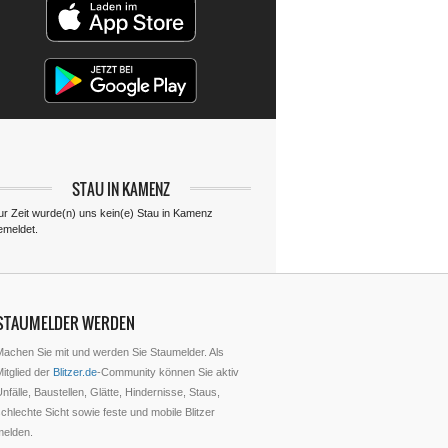
STAU IN KAMENZ
ur Zeit wurde(n) uns kein(e) Stau in Kamenz
emeldet.
STAUMELDER WERDEN
Machen Sie mit und werden Sie Staumelder. Als
itglied der
Blitzer.de
-Community können Sie aktiv
nfälle, Baustellen, Glätte, Hindernisse, Staus,
chlechte Sicht sowie feste und mobile Blitzer
melden.