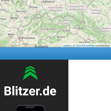
Leaflet
| ©
OpenStreetMap
contributors