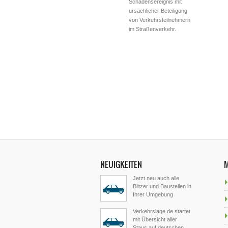
Schadensereignis mit
ursächlicher Beteiligung
von Verkehrsteilnehmern
im Straßenverkehr.
NEUIGKEITEN
Jetzt neu auch alle
Blitzer und Baustellen in
Ihrer Umgebung
Verkehrslage.de startet
mit Übersicht aller
Staus auf deutschen