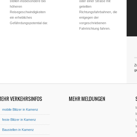
stellen insbesondere bei
oder einer Straße mit
höheren
geteilten
Reisegeschwindigkeiten
Richtungsfahrbahnen, die
ein erhebliches
entgegen der
Gefährdungspotential dar.
vorgeschriebenen
Fahrtrichtung fahren.
Z
g
MEHR VERKEHRSINFOS
MEHR MELDUNGEN
mobile Blitzer in Kamenz
M
feste Blitzer in Kamenz
U
s
Baustellen in Kamenz