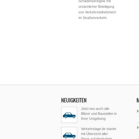
Schadensereignis mit
ursächlicher Beteiligung
von Verkehrsteilnehmern
im Straßenverkehr.
NEUIGKEITEN
Jetzt neu auch alle
Blitzer und Baustellen in
Ihrer Umgebung
Verkehrslage.de startet
mit Übersicht aller
Staus auf deutschen