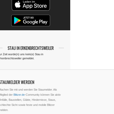
STAU IN ERKENBRECHTSWEILER
ur Zeit wurde(n) uns kein(e) Stau in
rkenbrechtsweiler gemeldet.
STAUMELDER WERDEN
Machen Sie mit und werden Sie Staumelder. Als
itglied der
Blitzer.de
-Community können Sie aktiv
nfälle, Baustellen, Glätte, Hindernisse, Staus,
chlechte Sicht sowie feste und mobile Blitzer
melden.