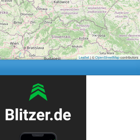
Leaflet
| ©
OpenStreetMap
contributors