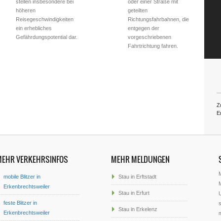
stellen insbesondere bei
oder einer Straße mit
höheren
geteilten
Reisegeschwindigkeiten
Richtungsfahrbahnen, die
ein erhebliches
entgegen der
Gefährdungspotential dar.
vorgeschriebenen
Fahrtrichtung fahren.
Z
E
MEHR VERKEHRSINFOS
MEHR MELDUNGEN
mobile Blitzer in
Stau in Erftstadt
M
Erkenbrechtsweiler
Stau in Erfurt
U
feste Blitzer in
s
Stau in Erkelenz
Erkenbrechtsweiler