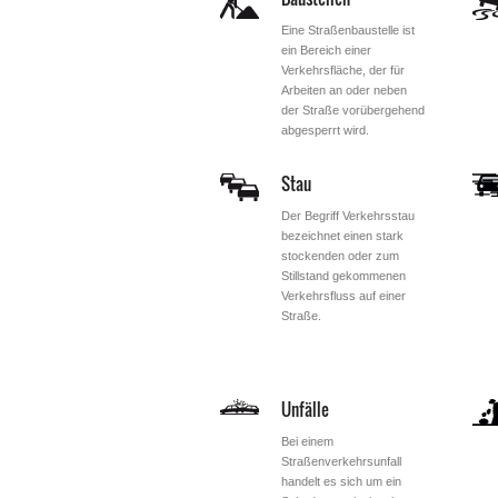
Eine Straßenbaustelle ist
ein Bereich einer
Verkehrsfläche, der für
Arbeiten an oder neben
der Straße vorübergehend
abgesperrt wird.
Stau
Der Begriff Verkehrsstau
bezeichnet einen stark
stockenden oder zum
Stillstand gekommenen
Verkehrsfluss auf einer
Straße.
Unfälle
Bei einem
Straßenverkehrsunfall
handelt es sich um ein