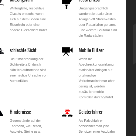
Winterglätte, respektive
Umgangssprachlich
Glatteis entsteht, wenn
werden die stationären
sich auf dem Boden eine
Anlagen oft Starenkasten
Eisschicht oder eine
oder Radarfallen genannt.
andere Gleitschicht bildet.
Eine weitere Bauform sind
die Radarsäulen.
schlechte Sicht
Mobile Blitzer
Die Einschränkung der
Wenn die
Sichtweite z.B. durch
Abschreckungswirkung
plötzlich auftretende sind
stationärer Anlagen auf
eine häufige Ursache von
ortskundige
Autounfällen.
Verkehrsteilnehmer eher
gering ist, werden
zusätzlich mobile
Kontrollen durchgeführt.
Hindernisse
Geisterfahrer
Gegenstände auf der
Als Falschfahrer
Fahrbahn, wie Reifen,
bezeichnet man jene
Autoteile, Steine usw.
Benutzer einer Autobahn