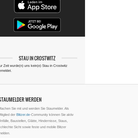
STAU IN CROSTWITZ
ur Zeit wurde(n) uns kein(e) Stau in Crostwitz
emeldet.
STAUMELDER WERDEN
Machen Sie mit und werden Sie Staumelder. Als
itglied der
Blitzer.de
-Community können Sie aktiv
nfälle, Baustellen, Glätte, Hindernisse, Staus,
chlechte Sicht sowie feste und mobile Blitzer
melden.