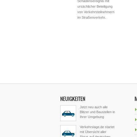
Schadensereignis mit
ursächlicher Beteiligung
von Verkehrsteilnehmern
im Straßenverkehr.
NEUIGKEITEN
Jetzt neu auch alle
Blitzer und Baustellen in
Ihrer Umgebung
Verkehrslage.de startet
mit Übersicht aller
Staus auf deutschen