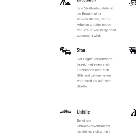
Eine Straßenbaustelle ist
ein Bereich einer
Verkehrsfläche, der für
Arbeiten an oder neben
der Straße vorübergehend
abgesperrt wird.
Stau
Der Begriff Verkehrsstau
bezeichnet einen stark
stockenden oder zum
Stillstand gekommenen
Verkehrsfluss auf einer
Straße.
Unfälle
Bei einem
Straßenverkehrsunfall
handelt es sich um ein