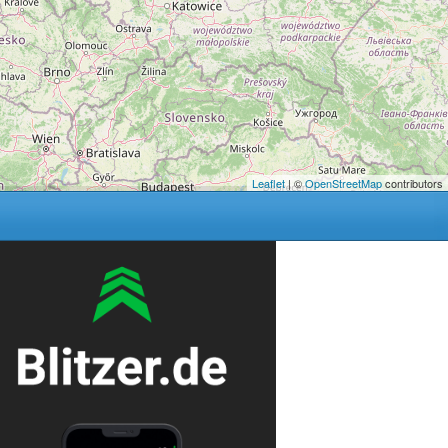
Leaflet
| ©
OpenStreetMap
contributors