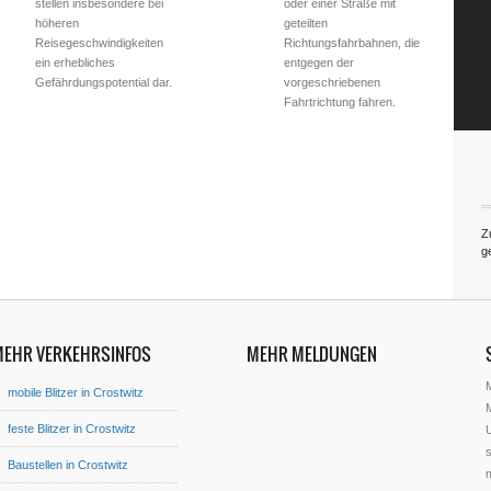
stellen insbesondere bei
oder einer Straße mit
höheren
geteilten
Reisegeschwindigkeiten
Richtungsfahrbahnen, die
ein erhebliches
entgegen der
Gefährdungspotential dar.
vorgeschriebenen
Fahrtrichtung fahren.
Z
g
MEHR VERKEHRSINFOS
MEHR MELDUNGEN
mobile Blitzer in Crostwitz
M
feste Blitzer in Crostwitz
U
s
Baustellen in Crostwitz