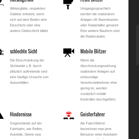
Winterglätte, respektive
Umgangssprachlich
Glatteis entsteht, wenn
werden die stationären
sich auf dem Boden eine
Anlagen oft Starenkasten
Eisschicht oder eine
oder Radarfallen genannt.
andere Gleitschicht bildet.
Eine weitere Bauform sind
die Radarsäulen.
schlechte Sicht
Mobile Blitzer
Die Einschränkung der
Wenn die
Sichtweite z.B. durch
Abschreckungswirkung
plötzlich auftretende sind
stationärer Anlagen auf
eine häufige Ursache von
ortskundige
Autounfällen.
Verkehrsteilnehmer eher
gering ist, werden
zusätzlich mobile
Kontrollen durchgeführt.
Hindernisse
Geisterfahrer
Gegenstände auf der
Als Falschfahrer
Fahrbahn, wie Reifen,
bezeichnet man jene
Autoteile, Steine usw.
Benutzer einer Autobahn