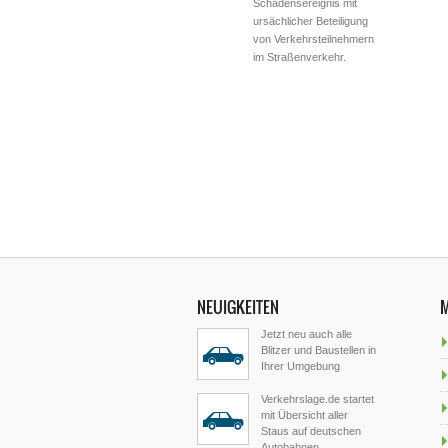
Schadensereignis mit
ursächlicher Beteiligung
von Verkehrsteilnehmern
im Straßenverkehr.
NEUIGKEITEN
Jetzt neu auch alle
Blitzer und Baustellen in
Ihrer Umgebung
Verkehrslage.de startet
mit Übersicht aller
Staus auf deutschen
Autobahnen