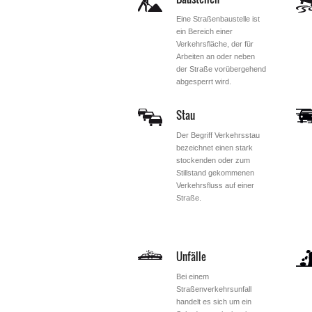
Eine Straßenbaustelle ist
ein Bereich einer
Verkehrsfläche, der für
Arbeiten an oder neben
der Straße vorübergehend
abgesperrt wird.
Stau
Der Begriff Verkehrsstau
bezeichnet einen stark
stockenden oder zum
Stillstand gekommenen
Verkehrsfluss auf einer
Straße.
Unfälle
Bei einem
Straßenverkehrsunfall
handelt es sich um ein