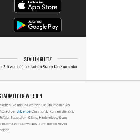
STAU IN KLIETZ
ur Zeit wurde(n) uns kein(e) Stau in Klietz gemeldet.
STAUMELDER WERDEN
Machen Sie mit und werden Sie Staumelder. Als
itglied der
Blitzer.de
-Community können Sie aktiv
nfälle, Baustellen, Glätte, Hindernisse, Staus,
chlechte Sicht sowie feste und mobile Blitzer
melden.