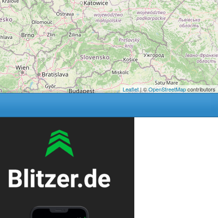
Leaflet
| ©
OpenStreetMap
contributors