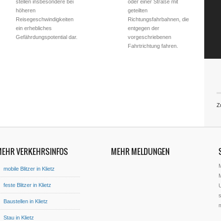
stellen insbesondere bei
oder einer Straße mit
höheren
geteilten
Reisegeschwindigkeiten
Richtungsfahrbahnen, die
ein erhebliches
entgegen der
Gefährdungspotential dar.
vorgeschriebenen
Fahrtrichtung fahren.
Z
MEHR VERKEHRSINFOS
MEHR MELDUNGEN
mobile Blitzer in Klietz
M
feste Blitzer in Klietz
U
s
Baustellen in Klietz
Stau in Klietz