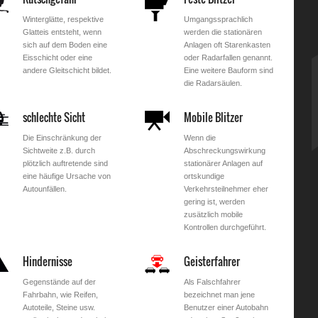
Winterglätte, respektive
Umgangssprachlich
Glatteis entsteht, wenn
werden die stationären
sich auf dem Boden eine
Anlagen oft Starenkasten
Eisschicht oder eine
oder Radarfallen genannt.
andere Gleitschicht bildet.
Eine weitere Bauform sind
die Radarsäulen.
schlechte Sicht
Mobile Blitzer
Die Einschränkung der
Wenn die
Sichtweite z.B. durch
Abschreckungswirkung
plötzlich auftretende sind
stationärer Anlagen auf
eine häufige Ursache von
ortskundige
Autounfällen.
Verkehrsteilnehmer eher
gering ist, werden
zusätzlich mobile
Kontrollen durchgeführt.
Hindernisse
Geisterfahrer
Gegenstände auf der
Als Falschfahrer
Fahrbahn, wie Reifen,
bezeichnet man jene
Autoteile, Steine usw.
Benutzer einer Autobahn