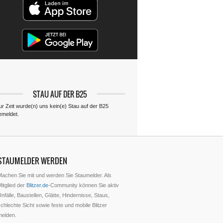
STAU AUF DER B25
ur Zeit wurde(n) uns kein(e) Stau auf der B25
emeldet.
STAUMELDER WERDEN
Machen Sie mit und werden Sie Staumelder. Als
itglied der
Blitzer.de
-Community können Sie aktiv
nfälle, Baustellen, Glätte, Hindernisse, Staus,
chlechte Sicht sowie feste und mobile Blitzer
melden.