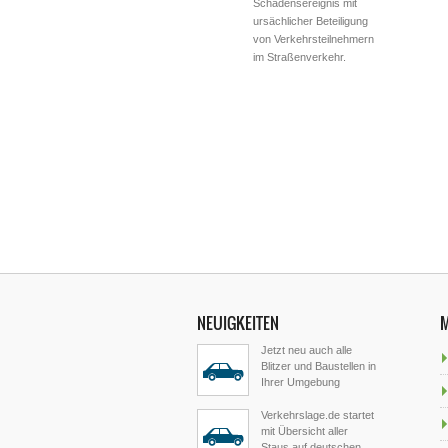
Schadensereignis mit
ursächlicher Beteiligung
von Verkehrsteilnehmern
im Straßenverkehr.
NEUIGKEITEN
Jetzt neu auch alle
Blitzer und Baustellen in
Ihrer Umgebung
Verkehrslage.de startet
mit Übersicht aller
Staus auf deutschen