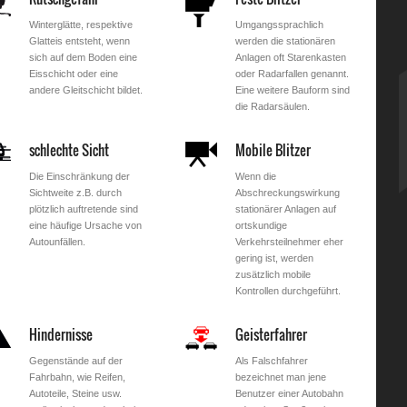
Winterglätte, respektive
Umgangssprachlich
Glatteis entsteht, wenn
werden die stationären
sich auf dem Boden eine
Anlagen oft Starenkasten
Eisschicht oder eine
oder Radarfallen genannt.
andere Gleitschicht bildet.
Eine weitere Bauform sind
die Radarsäulen.
schlechte Sicht
Mobile Blitzer
Die Einschränkung der
Wenn die
Sichtweite z.B. durch
Abschreckungswirkung
plötzlich auftretende sind
stationärer Anlagen auf
eine häufige Ursache von
ortskundige
Autounfällen.
Verkehrsteilnehmer eher
gering ist, werden
zusätzlich mobile
Kontrollen durchgeführt.
Hindernisse
Geisterfahrer
Gegenstände auf der
Als Falschfahrer
Fahrbahn, wie Reifen,
bezeichnet man jene
Autoteile, Steine usw.
Benutzer einer Autobahn