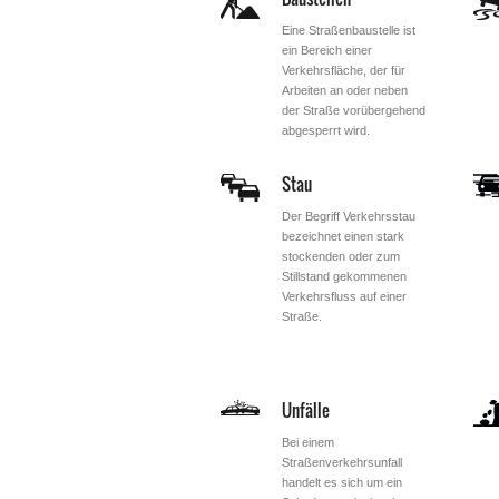
Eine Straßenbaustelle ist
ein Bereich einer
Verkehrsfläche, der für
Arbeiten an oder neben
der Straße vorübergehend
abgesperrt wird.
Stau
Der Begriff Verkehrsstau
bezeichnet einen stark
stockenden oder zum
Stillstand gekommenen
Verkehrsfluss auf einer
Straße.
Unfälle
Bei einem
Straßenverkehrsunfall
handelt es sich um ein