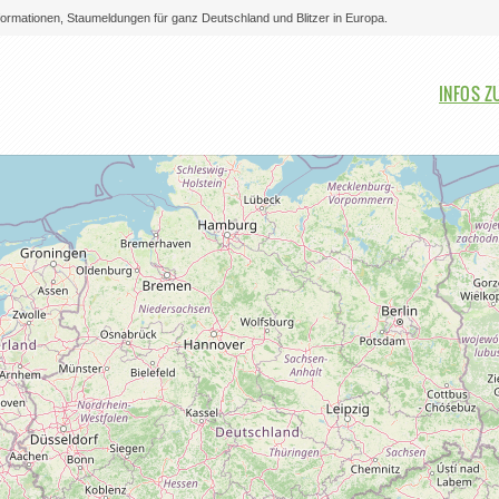
nformationen, Staumeldungen für ganz Deutschland und Blitzer in Europa.
Bitte auswählen
INFOS Z