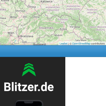
Leaflet
| ©
OpenStreetMap
contributors