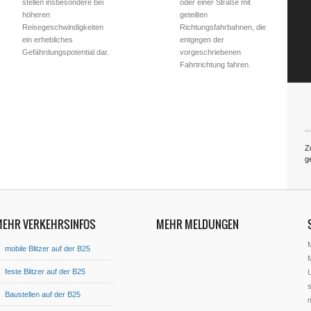
stellen insbesondere bei
oder einer Straße mit
höheren
geteilten
Reisegeschwindigkeiten
Richtungsfahrbahnen, die
ein erhebliches
entgegen der
Gefährdungspotential dar.
vorgeschriebenen
Fahrtrichtung fahren.
Z
g
MEHR VERKEHRSINFOS
MEHR MELDUNGEN
mobile Blitzer auf der B25
M
feste Blitzer auf der B25
U
s
Baustellen auf der B25