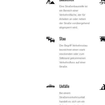
Eine Straßenbaustelle ist
ein Bereich einer
Verkehrsfläche, der für
Arbeiten an oder neben
der Straße vorübergehend
abgesperrt wird.
Stau
Der Begriff Verkehrsstau
bezeichnet einen stark
stockenden oder zum
Stillstand gekommenen
Verkehrsfluss auf einer
Straße.
Unfälle
Bei einem
Straßenverkehrsunfall
handelt es sich um ein