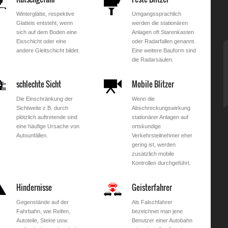
Winterglätte, respektive
Umgangssprachlich
Glatteis entsteht, wenn
werden die stationären
sich auf dem Boden eine
Anlagen oft Starenkasten
Eisschicht oder eine
oder Radarfallen genannt.
andere Gleitschicht bildet.
Eine weitere Bauform sind
die Radarsäulen.
schlechte Sicht
Mobile Blitzer
Die Einschränkung der
Wenn die
Sichtweite z.B. durch
Abschreckungswirkung
plötzlich auftretende sind
stationärer Anlagen auf
eine häufige Ursache von
ortskundige
Autounfällen.
Verkehrsteilnehmer eher
gering ist, werden
zusätzlich mobile
Kontrollen durchgeführt.
Hindernisse
Geisterfahrer
Gegenstände auf der
Als Falschfahrer
Fahrbahn, wie Reifen,
bezeichnet man jene
Autoteile, Steine usw.
Benutzer einer Autobahn