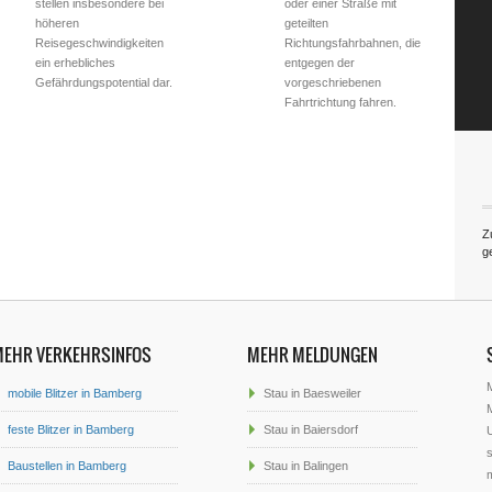
stellen insbesondere bei
oder einer Straße mit
höheren
geteilten
Reisegeschwindigkeiten
Richtungsfahrbahnen, die
ein erhebliches
entgegen der
Gefährdungspotential dar.
vorgeschriebenen
Fahrtrichtung fahren.
Z
g
MEHR VERKEHRSINFOS
MEHR MELDUNGEN
mobile Blitzer in Bamberg
Stau in Baesweiler
M
feste Blitzer in Bamberg
Stau in Baiersdorf
U
s
Baustellen in Bamberg
Stau in Balingen