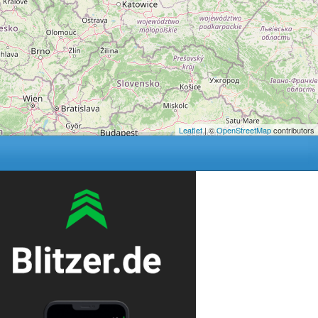
Leaflet
| ©
OpenStreetMap
contributors