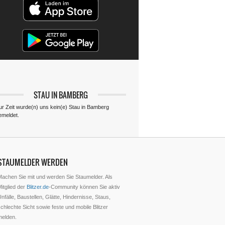
STAU IN BAMBERG
ur Zeit wurde(n) uns kein(e) Stau in Bamberg
emeldet.
STAUMELDER WERDEN
Machen Sie mit und werden Sie Staumelder. Als
itglied der
Blitzer.de
-Community können Sie aktiv
nfälle, Baustellen, Glätte, Hindernisse, Staus,
chlechte Sicht sowie feste und mobile Blitzer
melden.