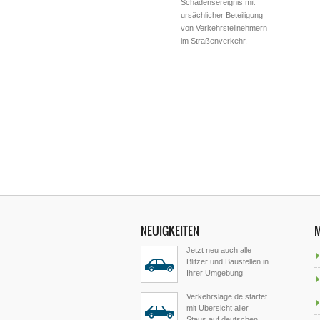
Schadensereignis mit
ursächlicher Beteiligung
von Verkehrsteilnehmern
im Straßenverkehr.
NEUIGKEITEN
Jetzt neu auch alle
Blitzer und Baustellen in
Ihrer Umgebung
Verkehrslage.de startet
mit Übersicht aller
Staus auf deutschen