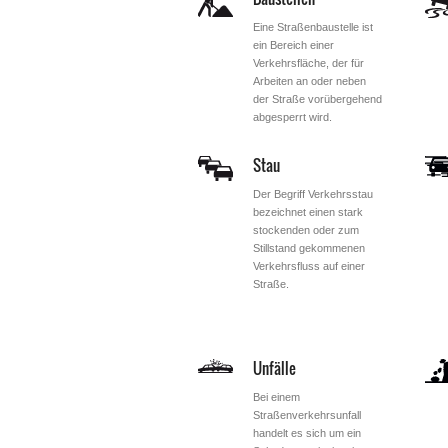
Eine Straßenbaustelle ist
ein Bereich einer
Verkehrsfläche, der für
Arbeiten an oder neben
der Straße vorübergehend
abgesperrt wird.
Stau
Der Begriff Verkehrsstau
bezeichnet einen stark
stockenden oder zum
Stillstand gekommenen
Verkehrsfluss auf einer
Straße.
Unfälle
Bei einem
Straßenverkehrsunfall
handelt es sich um ein