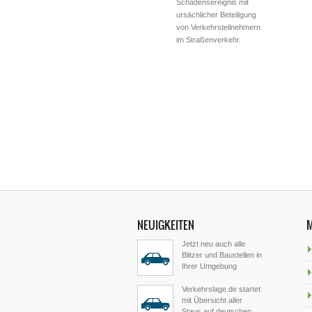
Schadensereignis mit
ursächlicher Beteiligung
von Verkehrsteilnehmern
im Straßenverkehr.
NEUIGKEITEN
Jetzt neu auch alle
Blitzer und Baustellen in
Ihrer Umgebung
Verkehrslage.de startet
mit Übersicht aller
Staus auf deutschen