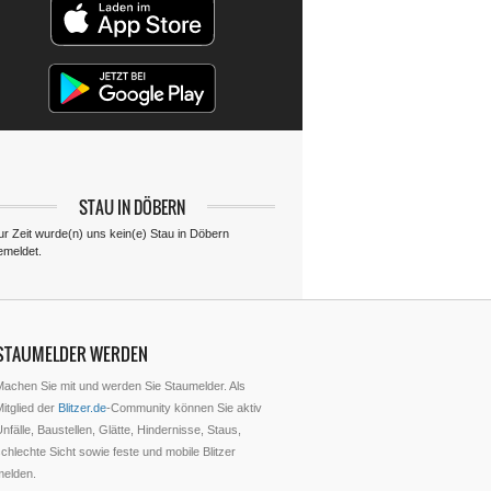
STAU IN DÖBERN
ur Zeit wurde(n) uns kein(e) Stau in Döbern
emeldet.
STAUMELDER WERDEN
Machen Sie mit und werden Sie Staumelder. Als
itglied der
Blitzer.de
-Community können Sie aktiv
nfälle, Baustellen, Glätte, Hindernisse, Staus,
chlechte Sicht sowie feste und mobile Blitzer
melden.