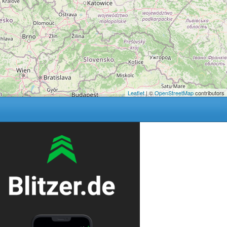
Leaflet
| ©
OpenStreetMap
contributors