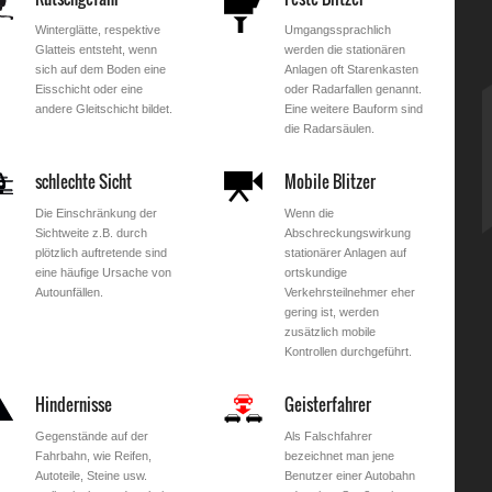
Winterglätte, respektive
Umgangssprachlich
Glatteis entsteht, wenn
werden die stationären
sich auf dem Boden eine
Anlagen oft Starenkasten
Eisschicht oder eine
oder Radarfallen genannt.
andere Gleitschicht bildet.
Eine weitere Bauform sind
die Radarsäulen.
schlechte Sicht
Mobile Blitzer
Die Einschränkung der
Wenn die
Sichtweite z.B. durch
Abschreckungswirkung
plötzlich auftretende sind
stationärer Anlagen auf
eine häufige Ursache von
ortskundige
Autounfällen.
Verkehrsteilnehmer eher
gering ist, werden
zusätzlich mobile
Kontrollen durchgeführt.
Hindernisse
Geisterfahrer
Gegenstände auf der
Als Falschfahrer
Fahrbahn, wie Reifen,
bezeichnet man jene
Autoteile, Steine usw.
Benutzer einer Autobahn