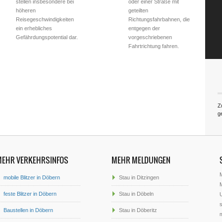
stellen insbesondere bei
oder einer Straße mit
höheren
geteilten
Reisegeschwindigkeiten
Richtungsfahrbahnen, die
ein erhebliches
entgegen der
Gefährdungspotential dar.
vorgeschriebenen
Fahrtrichtung fahren.
Z
g
MEHR VERKEHRSINFOS
MEHR MELDUNGEN
mobile Blitzer in Döbern
Stau in Ditzingen
M
feste Blitzer in Döbern
Stau in Döbeln
U
s
Baustellen in Döbern
Stau in Döberitz