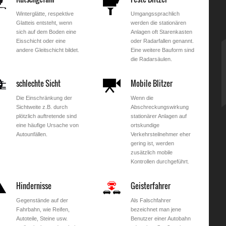
Winterglätte, respektive
Umgangssprachlich
Glatteis entsteht, wenn
werden die stationären
sich auf dem Boden eine
Anlagen oft Starenkasten
Eisschicht oder eine
oder Radarfallen genannt.
andere Gleitschicht bildet.
Eine weitere Bauform sind
die Radarsäulen.
schlechte Sicht
Mobile Blitzer
Die Einschränkung der
Wenn die
Sichtweite z.B. durch
Abschreckungswirkung
plötzlich auftretende sind
stationärer Anlagen auf
eine häufige Ursache von
ortskundige
Autounfällen.
Verkehrsteilnehmer eher
gering ist, werden
zusätzlich mobile
Kontrollen durchgeführt.
Hindernisse
Geisterfahrer
Gegenstände auf der
Als Falschfahrer
Fahrbahn, wie Reifen,
bezeichnet man jene
Autoteile, Steine usw.
Benutzer einer Autobahn