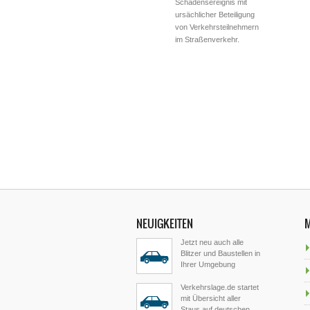
Schadensereignis mit
ursächlicher Beteiligung
von Verkehrsteilnehmern
im Straßenverkehr.
NEUIGKEITEN
Jetzt neu auch alle
Blitzer und Baustellen in
Ihrer Umgebung
Verkehrslage.de startet
mit Übersicht aller
Staus auf deutschen