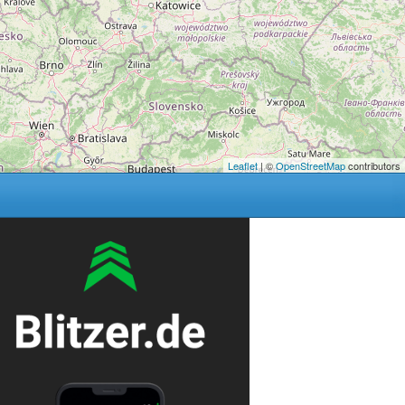
Leaflet
| ©
OpenStreetMap
contributors