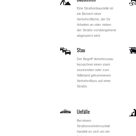
Eine Straßenbaustelle ist
ein Bereich einer
Verkehrsfläche, der für
Arbeiten an oder neben
der Straße vorübergehend
abgesperrt wird.
Stau
Der Begriff Verkehrsstau
bezeichnet einen stark
stockenden oder zum
Stillstand gekommenen
Verkehrsfluss auf einer
Straße.
Unfälle
Bei einem
Straßenverkehrsunfall
handelt es sich um ein