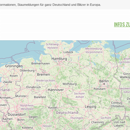
nformationen, Staumeldungen für ganz Deutschland und Blitzer in Europa.
Bitte auswählen
INFOS Z