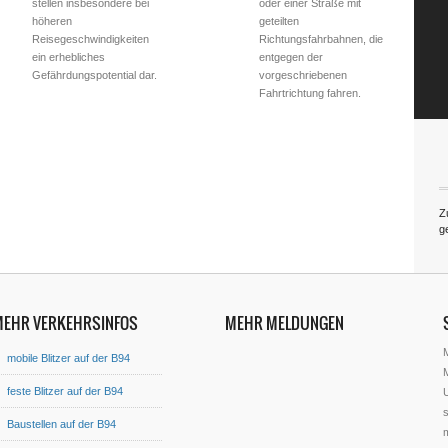
stellen insbesondere bei
oder einer Straße mit
höheren
geteilten
Reisegeschwindigkeiten
Richtungsfahrbahnen, die
ein erhebliches
entgegen der
Gefährdungspotential dar.
vorgeschriebenen
Fahrtrichtung fahren.
Z
g
MEHR VERKEHRSINFOS
MEHR MELDUNGEN
mobile Blitzer auf der B94
M
feste Blitzer auf der B94
U
s
Baustellen auf der B94