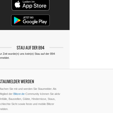
STAU AUF DER B94
ur Zeit wurde(n) uns kein(e) Stau auf der B94
emeldet.
STAUMELDER WERDEN
Machen Sie mit und werden Sie Staumelder. Als
itglied der
Blitzer.de
-Community können Sie aktiv
nfälle, Baustellen, Glätte, Hindernisse, Staus,
chlechte Sicht sowie feste und mobile Blitzer
melden.