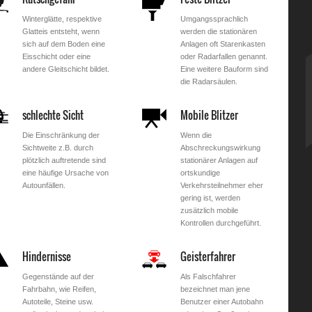
Winterglätte, respektive
Umgangssprachlich
Glatteis entsteht, wenn
werden die stationären
sich auf dem Boden eine
Anlagen oft Starenkasten
Eisschicht oder eine
oder Radarfallen genannt.
andere Gleitschicht bildet.
Eine weitere Bauform sind
die Radarsäulen.
schlechte Sicht
Mobile Blitzer
Die Einschränkung der
Wenn die
Sichtweite z.B. durch
Abschreckungswirkung
plötzlich auftretende sind
stationärer Anlagen auf
eine häufige Ursache von
ortskundige
Autounfällen.
Verkehrsteilnehmer eher
gering ist, werden
zusätzlich mobile
Kontrollen durchgeführt.
Hindernisse
Geisterfahrer
Gegenstände auf der
Als Falschfahrer
Fahrbahn, wie Reifen,
bezeichnet man jene
Autoteile, Steine usw.
Benutzer einer Autobahn