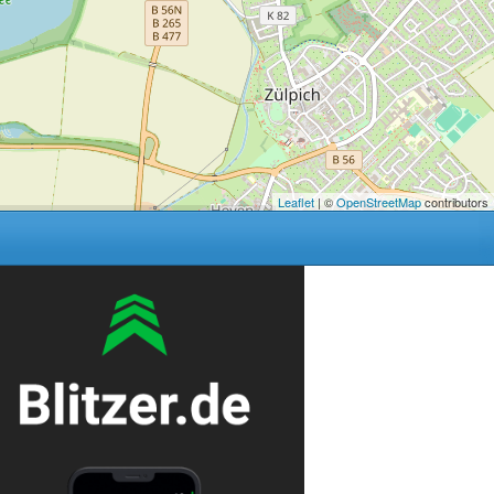
Leaflet
| ©
OpenStreetMap
contributors