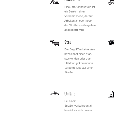
Eine Straßenbaustelle ist
ein Bereich einer
Verkehrsfläche, der für
Arbeiten an oder neben
der Straße vorübergehend
abgesperrt wird.
Stau
Der Begriff Verkehrsstau
bezeichnet einen stark
stockenden oder zum
Stillstand gekommenen
Verkehrsfluss auf einer
Straße.
Unfälle
Bei einem
Straßenverkehrsunfall
handelt es sich um ein