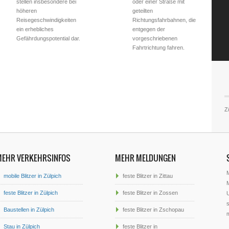
stellen insbesondere bei
oder einer Straße mit
höheren
geteilten
Reisegeschwindigkeiten
Richtungsfahrbahnen, die
ein erhebliches
entgegen der
Gefährdungspotential dar.
vorgeschriebenen
Fahrtrichtung fahren.
Zü
MEHR VERKEHRSINFOS
MEHR MELDUNGEN
mobile Blitzer in Zülpich
feste Blitzer in Zittau
M
feste Blitzer in Zülpich
feste Blitzer in Zossen
U
s
Baustellen in Zülpich
feste Blitzer in Zschopau
Stau in Zülpich
feste Blitzer in