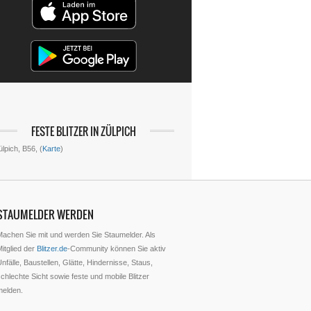
FESTE BLITZER IN ZÜLPICH
lpich, B56, (
Karte
)
STAUMELDER WERDEN
Machen Sie mit und werden Sie Staumelder. Als
itglied der
Blitzer.de
-Community können Sie aktiv
nfälle, Baustellen, Glätte, Hindernisse, Staus,
chlechte Sicht sowie feste und mobile Blitzer
melden.