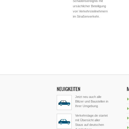
Schadensereignis mit
ursächlicher Beteiligung
von Verkehrsteilnehmern
im Straßenverkehr.
NEUIGKEITEN
Jetzt neu auch alle
Blitzer und Baustellen in
Ihrer Umgebung
Verkehrslage.de startet
mit Übersicht aller
Staus auf deutschen