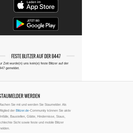
FESTE BLITZER AUF DER B447
r Zeit wurde(n) uns kein(e) feste Blitzer auf der
447 gemeldet.
STAUMELDER WERDEN
Machen Sie mit und werden Sie Staumelder. Als
itglied der
Blitzer.de
-Community können Sie aktiv
nfälle, Baustellen, Glätte, Hindernisse, Staus,
chlechte Sicht sowie feste und mobile Blitzer
melden.