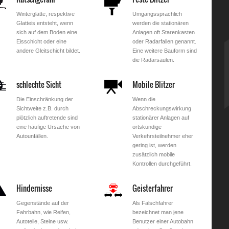
Winterglätte, respektive
Umgangssprachlich
Glatteis entsteht, wenn
werden die stationären
sich auf dem Boden eine
Anlagen oft Starenkasten
Eisschicht oder eine
oder Radarfallen genannt.
andere Gleitschicht bildet.
Eine weitere Bauform sind
die Radarsäulen.
schlechte Sicht
Mobile Blitzer
Die Einschränkung der
Wenn die
Sichtweite z.B. durch
Abschreckungswirkung
plötzlich auftretende sind
stationärer Anlagen auf
eine häufige Ursache von
ortskundige
Autounfällen.
Verkehrsteilnehmer eher
gering ist, werden
zusätzlich mobile
Kontrollen durchgeführt.
Hindernisse
Geisterfahrer
Gegenstände auf der
Als Falschfahrer
Fahrbahn, wie Reifen,
bezeichnet man jene
Autoteile, Steine usw.
Benutzer einer Autobahn