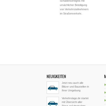
Schadensereignis mit
ursächlicher Beteiligung
von Verkehrsteilnehmern
im Straßenverkehr.
NEUIGKEITEN
Jetzt neu auch alle
Blitzer und Baustellen in
Ihrer Umgebung
Verkehrslage.de startet
mit Übersicht aller
Staus auf deutschen