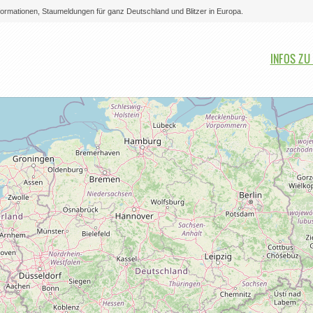
nformationen, Staumeldungen für ganz Deutschland und Blitzer in Europa.
Bitte auswählen
INFOS ZU