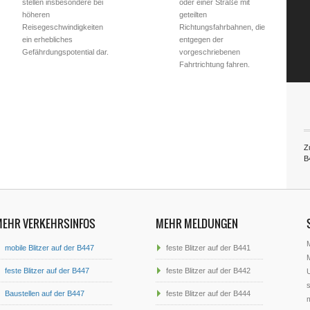
stellen insbesondere bei
oder einer Straße mit
höheren
geteilten
Reisegeschwindigkeiten
Richtungsfahrbahnen, die
ein erhebliches
entgegen der
Gefährdungspotential dar.
vorgeschriebenen
Fahrtrichtung fahren.
Zu
B
MEHR VERKEHRSINFOS
MEHR MELDUNGEN
mobile Blitzer auf der B447
feste Blitzer auf der B441
M
feste Blitzer auf der B447
feste Blitzer auf der B442
U
s
Baustellen auf der B447
feste Blitzer auf der B444