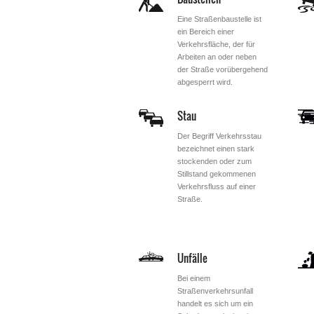
Eine Straßenbaustelle ist
ein Bereich einer
Verkehrsfläche, der für
Arbeiten an oder neben
der Straße vorübergehend
abgesperrt wird.
Stau
Der Begriff Verkehrsstau
bezeichnet einen stark
stockenden oder zum
Stillstand gekommenen
Verkehrsfluss auf einer
Straße.
Unfälle
Bei einem
Straßenverkehrsunfall
handelt es sich um ein