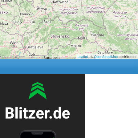
Leaflet
| ©
OpenStreetMap
contributors