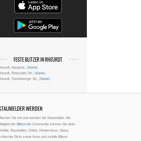
FESTE BLITZER IN RHEURDT
eurdt, Hauptstr., (
Karte
)
eurdt, Rheurdter Str., (
Karte
)
heurdt, Toenisberger Str., (
Karte
)
STAUMELDER WERDEN
Machen Sie mit und werden Sie Staumelder. Als
itglied der
Blitzer.de
-Community können Sie aktiv
nfälle, Baustellen, Glätte, Hindernisse, Staus,
chlechte Sicht sowie feste und mobile Blitzer