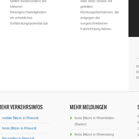
stellen insbesondere bei
oder einer Straße mit
höheren
geteilten
Reisegeschwindigkeiten
Richtungsfahrbahnen, die
ein erhebliches
entgegen der
Gefährdungspotential dar.
vorgeschriebenen
Fahrtrichtung fahren.
Rh
Rh
R
MEHR VERKEHRSINFOS
MEHR MELDUNGEN
mobile Blitzer in Rheurdt
feste Blitzer in Rheinfelden
M
(Baden)
feste Blitzer in Rheurdt
U
feste Blitzer in Rheinsberg
s
Baustellen in Rheurdt