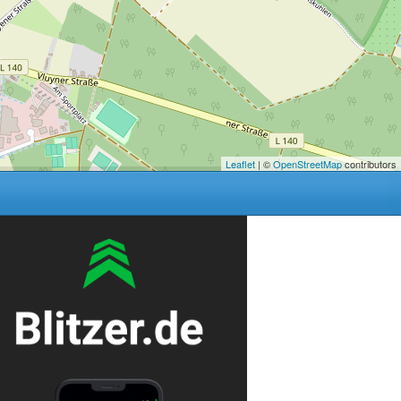
Leaflet
| ©
OpenStreetMap
contributors