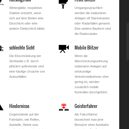
Winterglätte, respektive
Umgangssprachlich
Glatteis entsteht, wenn
werden die stationären
sich auf dem Boden eine
Anlagen oft Starenkasten
Eisschicht oder eine
oder Radarfallen genannt.
andere Gleitschicht bildet.
Eine weitere Bauform sind
die Radarsäulen.
schlechte Sicht
Mobile Blitzer
Die Einschränkung der
Wenn die
Sichtweite z.B. durch
Abschreckungswirkung
plötzlich auftretende sind
stationärer Anlagen auf
eine häufige Ursache von
ortskundige
Autounfällen.
Verkehrsteilnehmer eher
gering ist, werden
zusätzlich mobile
Kontrollen durchgeführt.
Hindernisse
Geisterfahrer
Gegenstände auf der
Als Falschfahrer
Fahrbahn, wie Reifen,
bezeichnet man jene
Autoteile, Steine usw.
Benutzer einer Autobahn