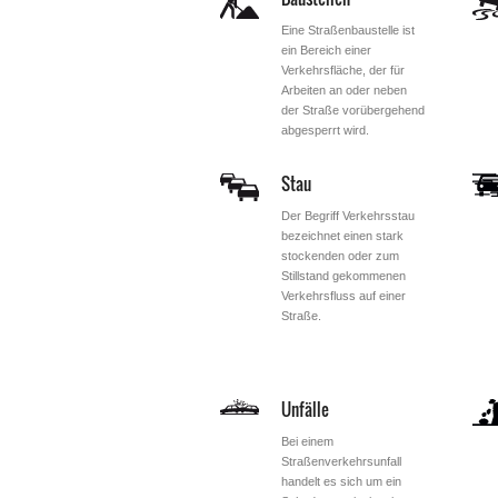
Eine Straßenbaustelle ist
ein Bereich einer
Verkehrsfläche, der für
Arbeiten an oder neben
der Straße vorübergehend
abgesperrt wird.
Stau
Der Begriff Verkehrsstau
bezeichnet einen stark
stockenden oder zum
Stillstand gekommenen
Verkehrsfluss auf einer
Straße.
Unfälle
Bei einem
Straßenverkehrsunfall
handelt es sich um ein