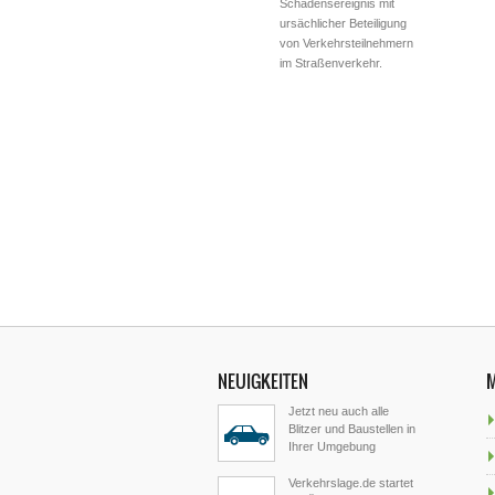
Schadensereignis mit
ursächlicher Beteiligung
von Verkehrsteilnehmern
im Straßenverkehr.
NEUIGKEITEN
Jetzt neu auch alle
Blitzer und Baustellen in
Ihrer Umgebung
Verkehrslage.de startet