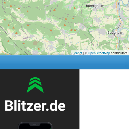
Leaflet
| ©
OpenStreetMap
contributors