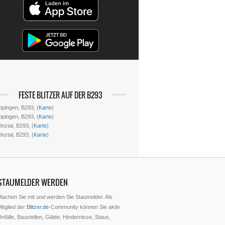
FESTE BLITZER AUF DER B293
ppingen, B293, (
Karte
)
ppingen, B293, (
Karte
)
inztal, B293, (
Karte
)
inztal, B293, (
Karte
)
STAUMELDER WERDEN
Machen Sie mit und werden Sie Staumelder. Als
itglied der
Blitzer.de
-Community können Sie aktiv
nfälle, Baustellen, Glätte, Hindernisse, Staus,