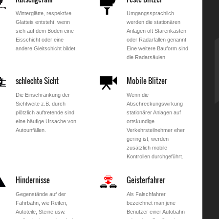
Winterglätte, respektive
Umgangssprachlich
Glatteis entsteht, wenn
werden die stationären
sich auf dem Boden eine
Anlagen oft Starenkasten
Eisschicht oder eine
oder Radarfallen genannt.
andere Gleitschicht bildet.
Eine weitere Bauform sind
die Radarsäulen.
schlechte Sicht
Mobile Blitzer
Die Einschränkung der
Wenn die
Sichtweite z.B. durch
Abschreckungswirkung
plötzlich auftretende sind
stationärer Anlagen auf
eine häufige Ursache von
ortskundige
Autounfällen.
Verkehrsteilnehmer eher
gering ist, werden
zusätzlich mobile
Kontrollen durchgeführt.
Hindernisse
Geisterfahrer
Gegenstände auf der
Als Falschfahrer
Fahrbahn, wie Reifen,
bezeichnet man jene
Autoteile, Steine usw.
Benutzer einer Autobahn