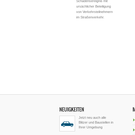
Schadensereignis mit
ursächlicher Beteiligung
von Verkehrsteilnehmern
im Straßenverkehr.
NEUIGKEITEN
Jetzt neu auch alle
Blitzer und Baustellen in
Ihrer Umgebung