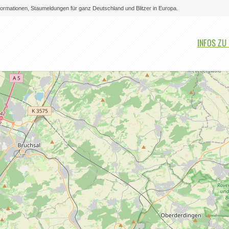
nformationen, Staumeldungen für ganz Deutschland und Blitzer in Europa.
Bitte auswählen
INFOS ZU