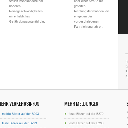
stellen insbesondere bei
oder einer Straße mit
höheren
geteilten
Reisegeschwindigkeiten
Richtungsfahrbahnen, die
ein erhebliches
entgegen der
Gefährdungspotential dar.
vorgeschriebenen
Fahrtrichtung fahren.
E
E
Pf
Pf
MEHR VERKEHRSINFOS
MEHR MELDUNGEN
mobile Blitzer auf der B293
feste Blitzer auf der B279
M
feste Blitzer auf der B293
feste Blitzer auf der B290
U