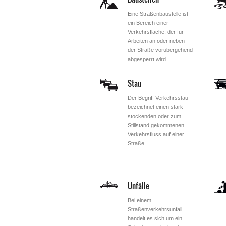
Eine Straßenbaustelle ist
ein Bereich einer
Verkehrsfläche, der für
Arbeiten an oder neben
der Straße vorübergehend
abgesperrt wird.
Stau
Der Begriff Verkehrsstau
bezeichnet einen stark
stockenden oder zum
Stillstand gekommenen
Verkehrsfluss auf einer
Straße.
Unfälle
Bei einem
Straßenverkehrsunfall
handelt es sich um ein