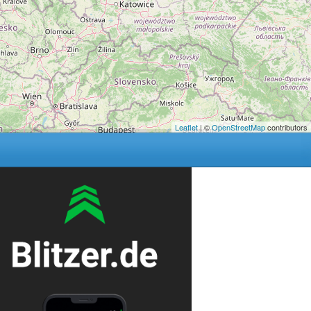
Leaflet
| ©
OpenStreetMap
contributors