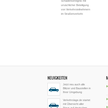
Schadensereignis mit
ursächlicher Beteiligung
von Verkehrsteilnehmern
im Straßenverkehr.
NEUIGKEITEN
Jetzt neu auch alle
Blitzer und Baustellen in
Ihrer Umgebung
Verkehrslage.de startet
mit Übersicht aller
Staus auf deutschen