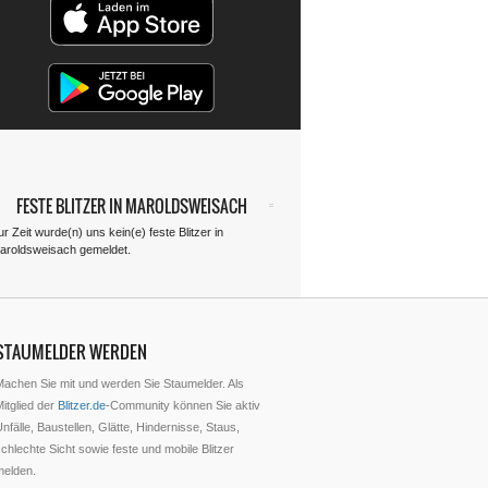
FESTE BLITZER IN MAROLDSWEISACH
r Zeit wurde(n) uns kein(e) feste Blitzer in
aroldsweisach gemeldet.
STAUMELDER WERDEN
Machen Sie mit und werden Sie Staumelder. Als
itglied der
Blitzer.de
-Community können Sie aktiv
nfälle, Baustellen, Glätte, Hindernisse, Staus,
chlechte Sicht sowie feste und mobile Blitzer
melden.