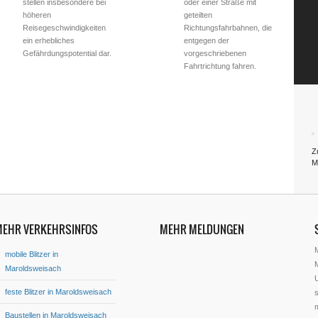
stellen insbesondere bei
oder einer Straße mit
höheren
geteilten
Reisegeschwindigkeiten
Richtungsfahrbahnen, die
ein erhebliches
entgegen der
Gefährdungspotential dar.
vorgeschriebenen
Fahrtrichtung fahren.
Zu
M
MEHR VERKEHRSINFOS
MEHR MELDUNGEN
mobile Blitzer in
M
Maroldsweisach
U
feste Blitzer in Maroldsweisach
s
Baustellen in Maroldsweisach