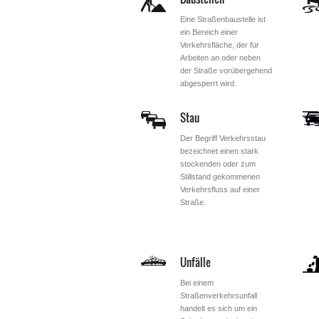
Eine Straßenbaustelle ist
ein Bereich einer
Verkehrsfläche, der für
Arbeiten an oder neben
der Straße vorübergehend
abgesperrt wird.
Stau
Der Begriff Verkehrsstau
bezeichnet einen stark
stockenden oder zum
Stillstand gekommenen
Verkehrsfluss auf einer
Straße.
Unfälle
Bei einem
Straßenverkehrsunfall
handelt es sich um ein