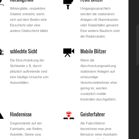
Winterglätte, respektive
Umgangssprachlich
Glatteis entsteht, wenn
werden die stationären
sich auf dem Boden eine
Anlagen oft Starenkasten
Eisschicht oder eine
oder Radarfallen genannt.
andere Gleitschicht bildet.
Eine weitere Bauform sind
die Radarsäulen.
schlechte Sicht
Mobile Blitzer
Die Einschränkung der
Wenn die
Sichtweite z.B. durch
Abschreckungswirkung
plötzlich auftretende sind
stationärer Anlagen auf
eine häufige Ursache von
ortskundige
Autounfällen.
Verkehrsteilnehmer eher
gering ist, werden
zusätzlich mobile
Kontrollen durchgeführt.
Hindernisse
Geisterfahrer
Gegenstände auf der
Als Falschfahrer
Fahrbahn, wie Reifen,
bezeichnet man jene
Autoteile, Steine usw.
Benutzer einer Autobahn