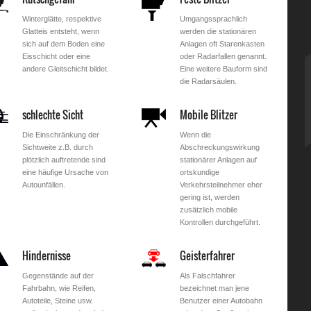
Winterglätte, respektive
Umgangssprachlich
Glatteis entsteht, wenn
werden die stationären
sich auf dem Boden eine
Anlagen oft Starenkasten
Eisschicht oder eine
oder Radarfallen genannt.
andere Gleitschicht bildet.
Eine weitere Bauform sind
die Radarsäulen.
schlechte Sicht
Mobile Blitzer
Die Einschränkung der
Wenn die
Sichtweite z.B. durch
Abschreckungswirkung
plötzlich auftretende sind
stationärer Anlagen auf
eine häufige Ursache von
ortskundige
Autounfällen.
Verkehrsteilnehmer eher
gering ist, werden
zusätzlich mobile
Kontrollen durchgeführt.
Hindernisse
Geisterfahrer
Gegenstände auf der
Als Falschfahrer
Fahrbahn, wie Reifen,
bezeichnet man jene
Autoteile, Steine usw.
Benutzer einer Autobahn