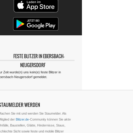
FESTE BLITZER IN EBERSBACH-
NEUGERSDORF
r Zeit wurde(n) uns kein(e) feste Blitzer in
bersbach-Neugersdorf gemeldet.
STAUMELDER WERDEN
Machen Sie mit und werden Sie Staumelder. Als
itglied der
Blitzer.de
-Community können Sie aktiv
nfälle, Baustellen, Glätte, Hindernisse, Staus,
chlechte Sicht sowie feste und mobile Blitzer