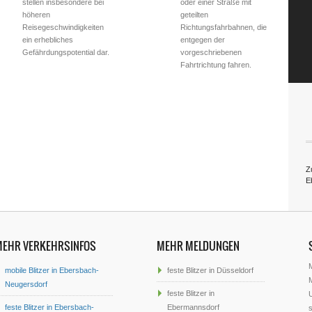
stellen insbesondere bei
oder einer Straße mit
höheren
geteilten
Reisegeschwindigkeiten
Richtungsfahrbahnen, die
ein erhebliches
entgegen der
Gefährdungspotential dar.
vorgeschriebenen
Fahrtrichtung fahren.
Zu
E
MEHR VERKEHRSINFOS
MEHR MELDUNGEN
mobile Blitzer in Ebersbach-
feste Blitzer in Düsseldorf
M
Neugersdorf
feste Blitzer in
U
feste Blitzer in Ebersbach-
Ebermannsdorf
s