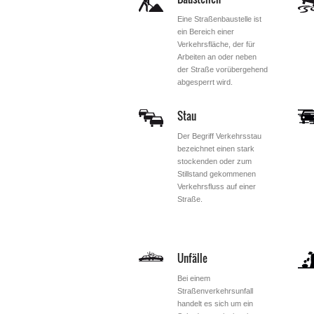
Eine Straßenbaustelle ist
ein Bereich einer
Verkehrsfläche, der für
Arbeiten an oder neben
der Straße vorübergehend
abgesperrt wird.
Stau
Der Begriff Verkehrsstau
bezeichnet einen stark
stockenden oder zum
Stillstand gekommenen
Verkehrsfluss auf einer
Straße.
Unfälle
Bei einem
Straßenverkehrsunfall
handelt es sich um ein