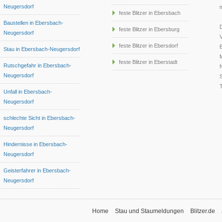
Neugersdorf
feste Blitzer in Ebersbach
Baustellen in Ebersbach-
D
feste Blitzer in Ebersburg
Neugersdorf
feste Blitzer in Ebersdorf
Stau in Ebersbach-Neugersdorf
feste Blitzer in Eberstadt
Rutschgefahr in Ebersbach-
N
Neugersdorf
Unfall in Ebersbach-
Neugersdorf
schlechte Sicht in Ebersbach-
Neugersdorf
Hindernisse in Ebersbach-
Neugersdorf
Geisterfahrer in Ebersbach-
Neugersdorf
Home
Stau und Staumeldungen
Blitzer.de