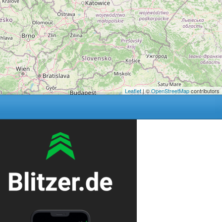
Leaflet
| ©
OpenStreetMap
contributors