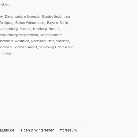
melden.
er Dienst steht in folgenden Bundesländern zur
Verfügung: Baden-Württemberg, Bayern, Berlin,
Brandenburg, Bremen, Hamburg, Hessen,
Mecklenburg-Vorpommern, Niedersachsen,
ordrhein-Westfalen, Rheinland-Pfalz, Saarland,
Sachsen, Sachsen-Anhalt, Schleswig-Holstein und
Thüringen.
atudo.de
Felgen & Winterreifen
Impressum