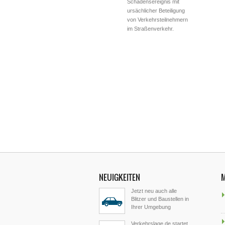
Schadensereignis mit
ursächlicher Beteiligung
von Verkehrsteilnehmern
im Straßenverkehr.
NEUIGKEITEN
Jetzt neu auch alle
Blitzer und Baustellen in
Ihrer Umgebung
Verkehrslage.de startet