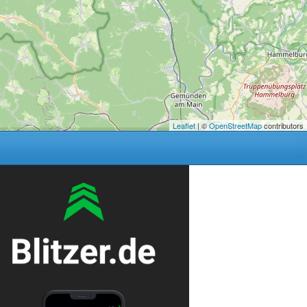
Leaflet
| ©
OpenStreetMap
contributors