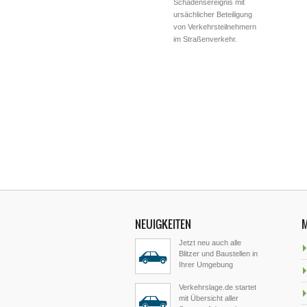
Schadensereignis mit
ursächlicher Beteiligung
von Verkehrsteilnehmern
im Straßenverkehr.
NEUIGKEITEN
Jetzt neu auch alle
Blitzer und Baustellen in
Ihrer Umgebung
Verkehrslage.de startet
mit Übersicht aller