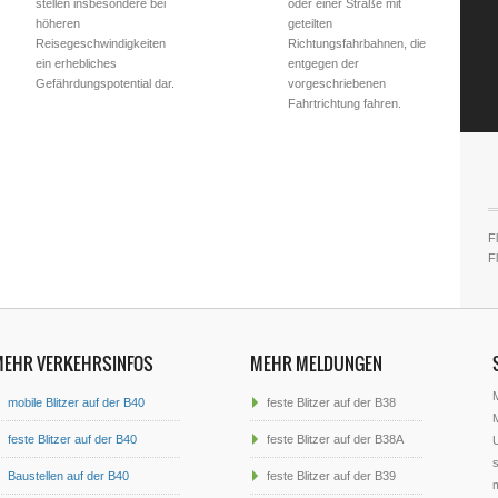
stellen insbesondere bei
oder einer Straße mit
höheren
geteilten
Reisegeschwindigkeiten
Richtungsfahrbahnen, die
ein erhebliches
entgegen der
Gefährdungspotential dar.
vorgeschriebenen
Fahrtrichtung fahren.
Fl
F
MEHR VERKEHRSINFOS
MEHR MELDUNGEN
mobile Blitzer auf der B40
feste Blitzer auf der B38
M
feste Blitzer auf der B40
feste Blitzer auf der B38A
U
s
Baustellen auf der B40
feste Blitzer auf der B39