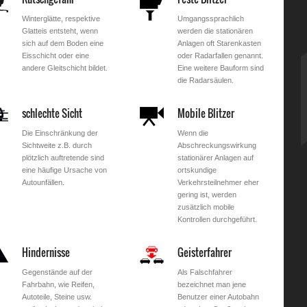
Winterglätte, respektive
Umgangssprachlich
Glatteis entsteht, wenn
werden die stationären
sich auf dem Boden eine
Anlagen oft Starenkasten
Eisschicht oder eine
oder Radarfallen genannt.
andere Gleitschicht bildet.
Eine weitere Bauform sind
die Radarsäulen.
schlechte Sicht
Mobile Blitzer
Die Einschränkung der
Wenn die
Sichtweite z.B. durch
Abschreckungswirkung
plötzlich auftretende sind
stationärer Anlagen auf
eine häufige Ursache von
ortskundige
Autounfällen.
Verkehrsteilnehmer eher
gering ist, werden
zusätzlich mobile
Kontrollen durchgeführt.
Hindernisse
Geisterfahrer
Gegenstände auf der
Als Falschfahrer
Fahrbahn, wie Reifen,
bezeichnet man jene
Autoteile, Steine usw.
Benutzer einer Autobahn