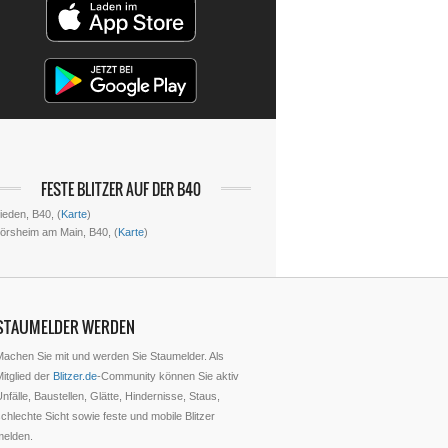
FESTE BLITZER AUF DER B40
ieden, B40, (
Karte
)
lörsheim am Main, B40, (
Karte
)
STAUMELDER WERDEN
Machen Sie mit und werden Sie Staumelder. Als
itglied der
Blitzer.de
-Community können Sie aktiv
nfälle, Baustellen, Glätte, Hindernisse, Staus,
chlechte Sicht sowie feste und mobile Blitzer
melden.