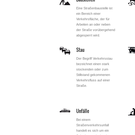
Eine Straßenbaustelle ist
ein Bereich einer
Verkehrsfläche, der für
Arbeiten an oder neben
der Straße vorübergehend
abgesperrt wird.
Stau
Der Begriff Verkehrsstau
bezeichnet einen stark
stockenden oder zum
Stillstand gekommenen
Verkehrsfluss auf einer
Straße.
Unfälle
Bei einem
Straßenverkehrsunfall
handelt es sich um ein