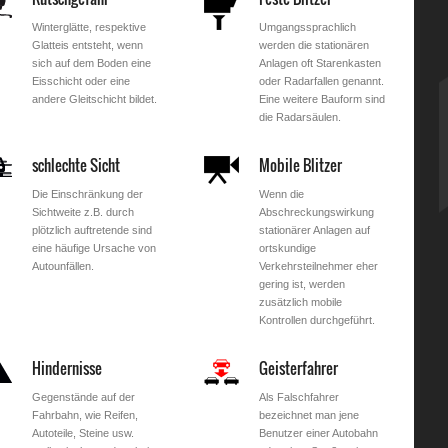
Winterglätte, respektive
Umgangssprachlich
Glatteis entsteht, wenn
werden die stationären
sich auf dem Boden eine
Anlagen oft Starenkasten
Eisschicht oder eine
oder Radarfallen genannt.
andere Gleitschicht bildet.
Eine weitere Bauform sind
die Radarsäulen.
schlechte Sicht
Mobile Blitzer
Die Einschränkung der
Wenn die
Sichtweite z.B. durch
Abschreckungswirkung
plötzlich auftretende sind
stationärer Anlagen auf
eine häufige Ursache von
ortskundige
Autounfällen.
Verkehrsteilnehmer eher
gering ist, werden
zusätzlich mobile
Kontrollen durchgeführt.
Hindernisse
Geisterfahrer
Gegenstände auf der
Als Falschfahrer
Fahrbahn, wie Reifen,
bezeichnet man jene
Autoteile, Steine usw.
Benutzer einer Autobahn