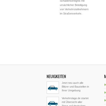
Schadensereignis mit
ursächlicher Beteiligung
von Verkehrsteilnehmern
im Straßenverkehr.
NEUIGKEITEN
Jetzt neu auch alle
Blitzer und Baustellen in
Ihrer Umgebung
Verkehrslage.de startet
mit Übersicht aller
Staus auf deutschen