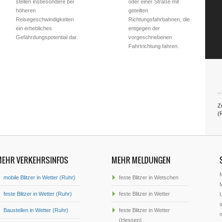
stellen insbesondere bei
oder einer Straße mit
höheren
geteilten
Reisegeschwindigkeiten
Richtungsfahrbahnen, die
ein erhebliches
entgegen der
Gefährdungspotential dar.
vorgeschriebenen
Fahrtrichtung fahren.
Zu
(
MEHR VERKEHRSINFOS
MEHR MELDUNGEN
mobile Blitzer in Wetter (Ruhr)
feste Blitzer in Wetschen
M
feste Blitzer in Wetter (Ruhr)
feste Blitzer in Wetter
U
s
Baustellen in Wetter (Ruhr)
feste Blitzer in Wetter
(Hessen)