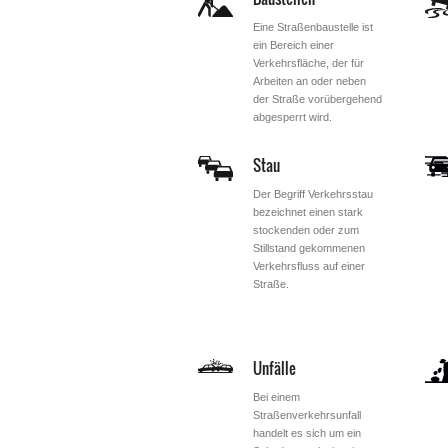
Eine Straßenbaustelle ist
ein Bereich einer
Verkehrsfläche, der für
Arbeiten an oder neben
der Straße vorübergehend
abgesperrt wird.
Stau
Der Begriff Verkehrsstau
bezeichnet einen stark
stockenden oder zum
Stillstand gekommenen
Verkehrsfluss auf einer
Straße.
Unfälle
Bei einem
Straßenverkehrsunfall
handelt es sich um ein