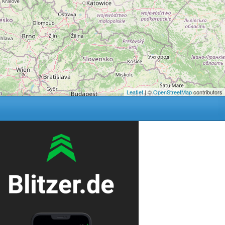
Leaflet
| ©
OpenStreetMap
contributors