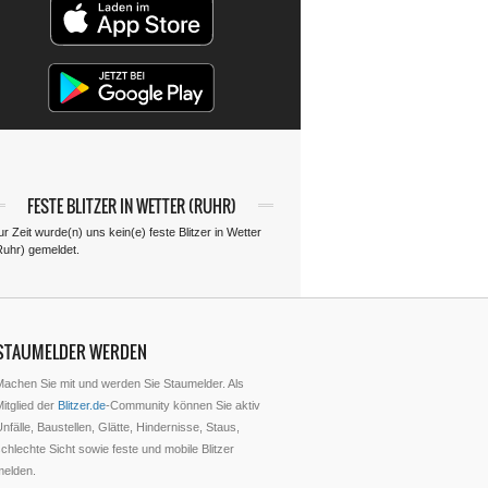
FESTE BLITZER IN WETTER (RUHR)
r Zeit wurde(n) uns kein(e) feste Blitzer in Wetter
Ruhr) gemeldet.
STAUMELDER WERDEN
Machen Sie mit und werden Sie Staumelder. Als
itglied der
Blitzer.de
-Community können Sie aktiv
nfälle, Baustellen, Glätte, Hindernisse, Staus,
chlechte Sicht sowie feste und mobile Blitzer
melden.