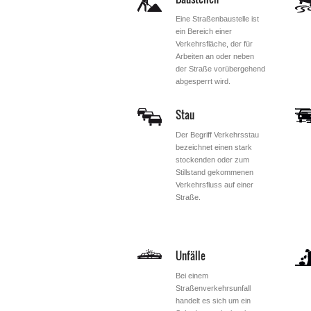
Eine Straßenbaustelle ist
ein Bereich einer
Verkehrsfläche, der für
Arbeiten an oder neben
der Straße vorübergehend
abgesperrt wird.
Stau
Der Begriff Verkehrsstau
bezeichnet einen stark
stockenden oder zum
Stillstand gekommenen
Verkehrsfluss auf einer
Straße.
Unfälle
Bei einem
Straßenverkehrsunfall
handelt es sich um ein