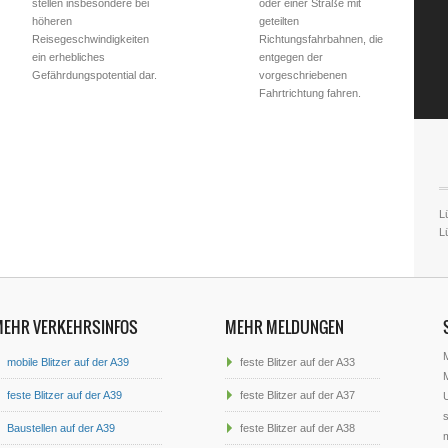
stellen insbesondere bei
oder einer Straße mit
höheren
geteilten
Reisegeschwindigkeiten
Richtungsfahrbahnen, die
ein erhebliches
entgegen der
Gefährdungspotential dar.
vorgeschriebenen
Fahrtrichtung fahren.
L
L
MEHR VERKEHRSINFOS
MEHR MELDUNGEN
mobile Blitzer auf der A39
feste Blitzer auf der A33
M
feste Blitzer auf der A39
feste Blitzer auf der A37
U
s
Baustellen auf der A39
feste Blitzer auf der A38