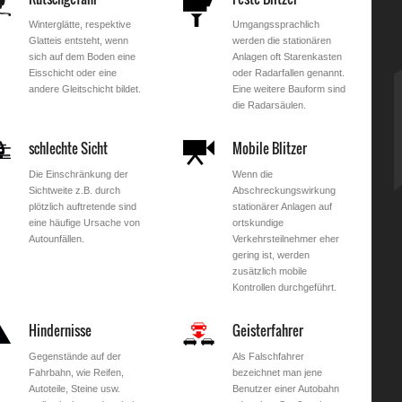
Winterglätte, respektive
Umgangssprachlich
Glatteis entsteht, wenn
werden die stationären
sich auf dem Boden eine
Anlagen oft Starenkasten
Eisschicht oder eine
oder Radarfallen genannt.
andere Gleitschicht bildet.
Eine weitere Bauform sind
die Radarsäulen.
schlechte Sicht
Mobile Blitzer
Die Einschränkung der
Wenn die
Sichtweite z.B. durch
Abschreckungswirkung
plötzlich auftretende sind
stationärer Anlagen auf
eine häufige Ursache von
ortskundige
Autounfällen.
Verkehrsteilnehmer eher
gering ist, werden
zusätzlich mobile
Kontrollen durchgeführt.
Hindernisse
Geisterfahrer
Gegenstände auf der
Als Falschfahrer
Fahrbahn, wie Reifen,
bezeichnet man jene
Autoteile, Steine usw.
Benutzer einer Autobahn