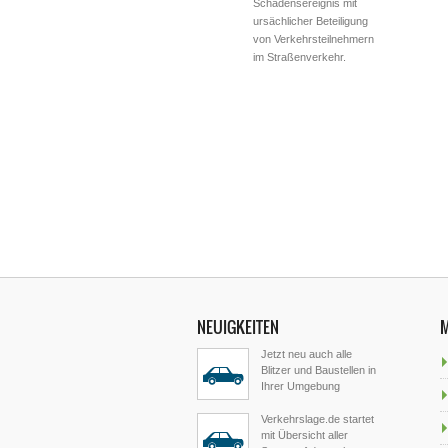
Schadensereignis mit
ursächlicher Beteiligung
von Verkehrsteilnehmern
im Straßenverkehr.
NEUIGKEITEN
Jetzt neu auch alle
Blitzer und Baustellen in
Ihrer Umgebung
Verkehrslage.de startet
mit Übersicht aller