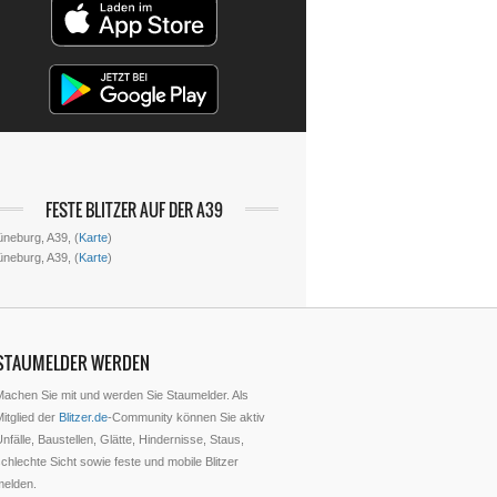
FESTE BLITZER AUF DER A39
üneburg, A39, (
Karte
)
üneburg, A39, (
Karte
)
STAUMELDER WERDEN
Machen Sie mit und werden Sie Staumelder. Als
itglied der
Blitzer.de
-Community können Sie aktiv
nfälle, Baustellen, Glätte, Hindernisse, Staus,
chlechte Sicht sowie feste und mobile Blitzer
melden.