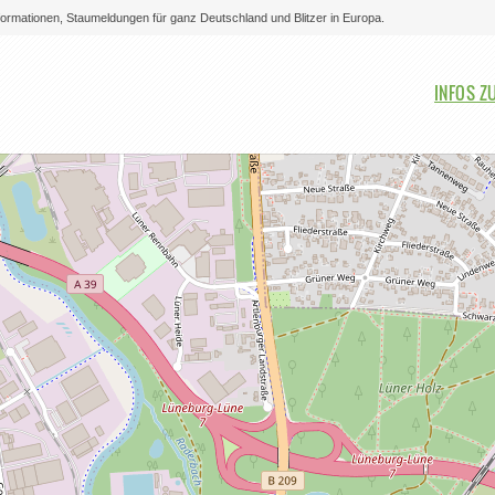
nformationen, Staumeldungen für ganz Deutschland und Blitzer in Europa.
Bitte auswählen
INFOS Z