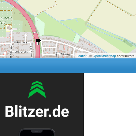
Leaflet
| ©
OpenStreetMap
contributors