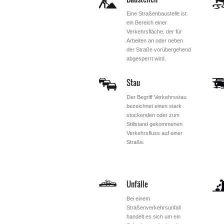
Eine Straßenbaustelle ist
ein Bereich einer
Verkehrsfläche, der für
Arbeiten an oder neben
der Straße vorübergehend
abgesperrt wird.
Stau
Der Begriff Verkehrsstau
bezeichnet einen stark
stockenden oder zum
Stillstand gekommenen
Verkehrsfluss auf einer
Straße.
Unfälle
Bei einem
Straßenverkehrsunfall
handelt es sich um ein