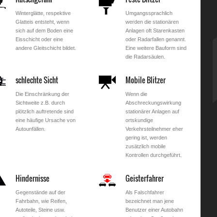
Winterglätte, respektive
Umgangssprachlich
Glatteis entsteht, wenn
werden die stationären
sich auf dem Boden eine
Anlagen oft Starenkasten
Eisschicht oder eine
oder Radarfallen genannt.
andere Gleitschicht bildet.
Eine weitere Bauform sind
die Radarsäulen.
schlechte Sicht
Mobile Blitzer
Die Einschränkung der
Wenn die
Sichtweite z.B. durch
Abschreckungswirkung
plötzlich auftretende sind
stationärer Anlagen auf
eine häufige Ursache von
ortskundige
Autounfällen.
Verkehrsteilnehmer eher
gering ist, werden
zusätzlich mobile
Kontrollen durchgeführt.
Hindernisse
Geisterfahrer
Gegenstände auf der
Als Falschfahrer
Fahrbahn, wie Reifen,
bezeichnet man jene
Autoteile, Steine usw.
Benutzer einer Autobahn