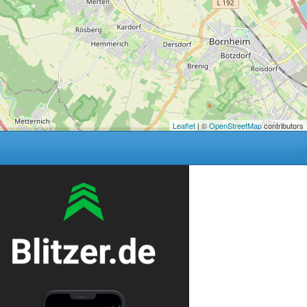
Leaflet
| ©
OpenStreetMap
contributors