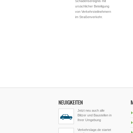
Schadensereignis mit
ursächlicher Beteiligung
von Verkehrsteilnehmern
im Straßenverkehr.
NEUIGKEITEN
Jetzt neu auch alle
Blitzer und Baustellen in
Ihrer Umgebung
Verkehrslage.de startet