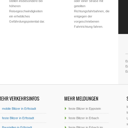
stellen insbesondere bei
oder einer Straße mit
höheren
geteilten
Reisegeschwindigkeiten
Richtungsfahrbahnen, die
ein erhebliches
entgegen der
Gefährdungspotential dar.
vorgeschriebenen
Fahrtrichtung fahren.
Er
Er
Er
MEHR VERKEHRSINFOS
MEHR MELDUNGEN
mobile Blitzer in Erftstadt
feste Blitzer in Eppstein
M
feste Blitzer in Erftstadt
feste Blitzer in Erbach
U
s
Baustellen in Erftstadt
feste Blitzer in Erbach im