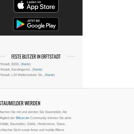
FESTE BLITZER IN ERFTSTADT
ftstadt, B265, (
Karte
)
ftstadt, Karolingerstr., (
Karte
)
ftstadt, L33 Weilerswister Str., (
Karte
)
STAUMELDER WERDEN
Machen Sie mit und werden Sie Staumelder. Als
itglied der
Blitzer.de
-Community können Sie aktiv
nfälle, Baustellen, Glätte, Hindernisse, Staus,
chlechte Sicht sowie feste und mobile Blitzer