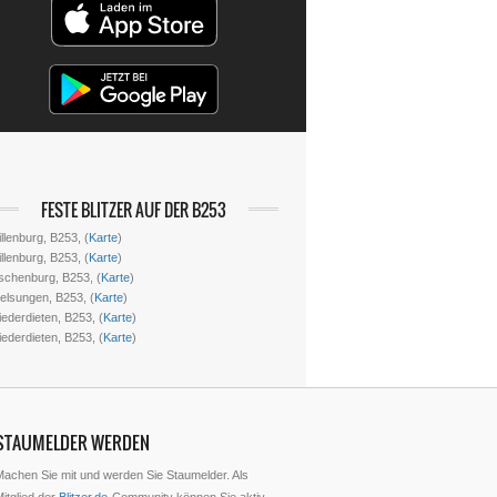
FESTE BLITZER AUF DER B253
llenburg, B253, (
Karte
)
llenburg, B253, (
Karte
)
schenburg, B253, (
Karte
)
elsungen, B253, (
Karte
)
iederdieten, B253, (
Karte
)
iederdieten, B253, (
Karte
)
STAUMELDER WERDEN
Machen Sie mit und werden Sie Staumelder. Als