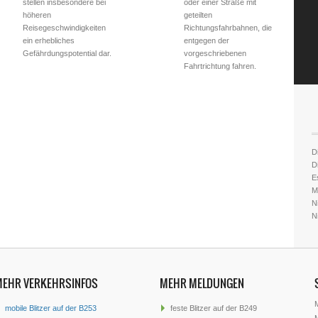
stellen insbesondere bei
oder einer Straße mit
höheren
geteilten
Reisegeschwindigkeiten
Richtungsfahrbahnen, die
ein erhebliches
entgegen der
Gefährdungspotential dar.
vorgeschriebenen
Fahrtrichtung fahren.
Di
Di
E
M
N
N
MEHR VERKEHRSINFOS
MEHR MELDUNGEN
mobile Blitzer auf der B253
feste Blitzer auf der B249