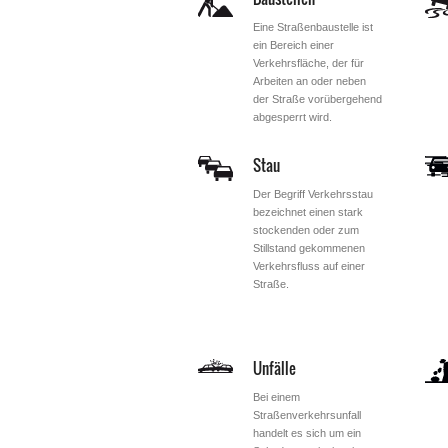
Eine Straßenbaustelle ist
ein Bereich einer
Verkehrsfläche, der für
Arbeiten an oder neben
der Straße vorübergehend
abgesperrt wird.
Stau
Der Begriff Verkehrsstau
bezeichnet einen stark
stockenden oder zum
Stillstand gekommenen
Verkehrsfluss auf einer
Straße.
Unfälle
Bei einem
Straßenverkehrsunfall
handelt es sich um ein