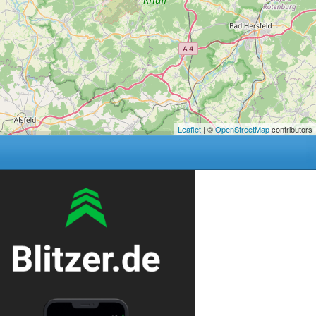
Leaflet
| ©
OpenStreetMap
contributors