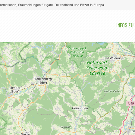
nformationen, Staumeldungen für ganz Deutschland und Blitzer in Europa.
Bitte auswählen
INFOS ZU