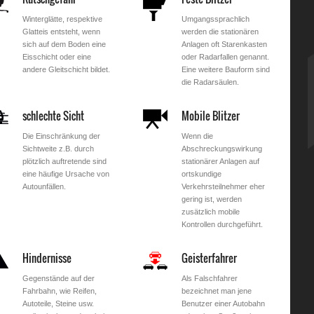
Winterglätte, respektive
Umgangssprachlich
Glatteis entsteht, wenn
werden die stationären
sich auf dem Boden eine
Anlagen oft Starenkasten
Eisschicht oder eine
oder Radarfallen genannt.
andere Gleitschicht bildet.
Eine weitere Bauform sind
die Radarsäulen.
schlechte Sicht
Mobile Blitzer
Die Einschränkung der
Wenn die
Sichtweite z.B. durch
Abschreckungswirkung
plötzlich auftretende sind
stationärer Anlagen auf
eine häufige Ursache von
ortskundige
Autounfällen.
Verkehrsteilnehmer eher
gering ist, werden
zusätzlich mobile
Kontrollen durchgeführt.
Hindernisse
Geisterfahrer
Gegenstände auf der
Als Falschfahrer
Fahrbahn, wie Reifen,
bezeichnet man jene
Autoteile, Steine usw.
Benutzer einer Autobahn