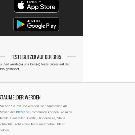
FESTE BLITZER AUF DER B195
r Zeit wurde(n) uns kein(e) feste Blitzer auf der
195 gemeldet.
STAUMELDER WERDEN
Machen Sie mit und werden Sie Staumelder. Als
itglied der
Blitzer.de
-Community können Sie aktiv
nfälle, Baustellen, Glätte, Hindernisse, Staus,
chlechte Sicht sowie feste und mobile Blitzer
melden.