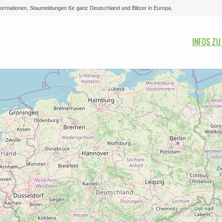
nformationen, Staumeldungen für ganz Deutschland und Blitzer in Europa.
Bitte auswählen
INFOS ZU