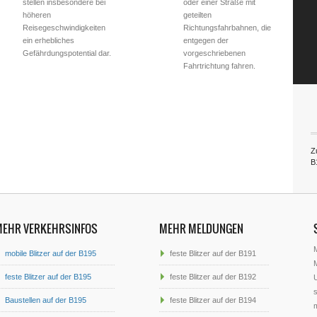
stellen insbesondere bei
oder einer Straße mit
höheren
geteilten
Reisegeschwindigkeiten
Richtungsfahrbahnen, die
ein erhebliches
entgegen der
Gefährdungspotential dar.
vorgeschriebenen
Fahrtrichtung fahren.
Zu
B
MEHR VERKEHRSINFOS
MEHR MELDUNGEN
mobile Blitzer auf der B195
feste Blitzer auf der B191
M
feste Blitzer auf der B195
feste Blitzer auf der B192
U
s
Baustellen auf der B195
feste Blitzer auf der B194