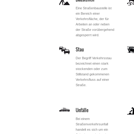
Eine Straßenbaustelle ist
ein Bereich einer
Verkehrsfläche, der für
Arbeiten an oder neben
der Straße vorübergehend
abgesperrt wird.
Stau
Der Begriff Verkehrsstau
bezeichnet einen stark
stockenden oder zum
Stillstand gekommenen
Verkehrsfluss auf einer
Straße.
Unfälle
Bei einem
Straßenverkehrsunfall
handelt es sich um ein