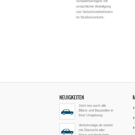
Schadensereignis mit
ursächlicher Beteiligung
von Verkehrsteilnehmern
im Straßenverkehr.
NEUIGKEITEN
Jetzt neu auch alle
Blitzer und Baustellen in
Ihrer Umgebung
Verkehrslage.de startet
mit Übersicht aller
Staus auf deutschen