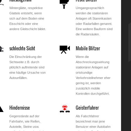
Winterglätte, respektive
Umgangssprachlich
Glatteis entsteht, wenn
werden die stationären
sich auf dem Boden eine
Anlagen oft Starenkasten
Eisschicht oder eine
oder Radarfallen genannt.
andere Gleitschicht bildet.
Eine weitere Bauform sind
die Radarsäulen.
schlechte Sicht
Mobile Blitzer
Die Einschränkung der
Wenn die
Sichtweite z.B. durch
Abschreckungswirkung
plötzlich auftretende sind
stationärer Anlagen auf
eine häufige Ursache von
ortskundige
Autounfällen.
Verkehrsteilnehmer eher
gering ist, werden
zusätzlich mobile
Kontrollen durchgeführt.
Hindernisse
Geisterfahrer
Gegenstände auf der
Als Falschfahrer
Fahrbahn, wie Reifen,
bezeichnet man jene
Autoteile, Steine usw.
Benutzer einer Autobahn