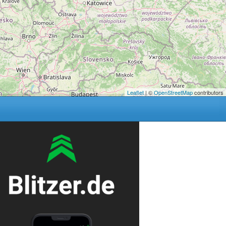
Leaflet
| ©
OpenStreetMap
contributors