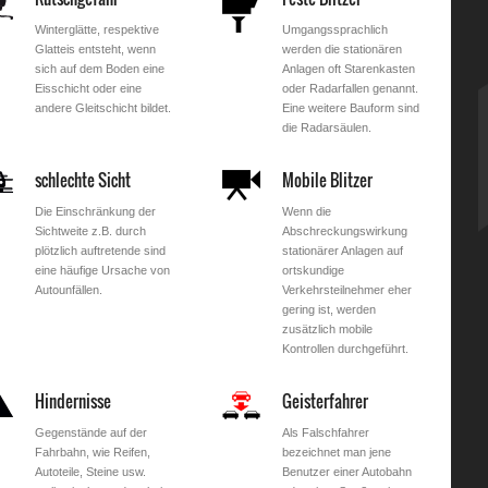
Winterglätte, respektive
Umgangssprachlich
Glatteis entsteht, wenn
werden die stationären
sich auf dem Boden eine
Anlagen oft Starenkasten
Eisschicht oder eine
oder Radarfallen genannt.
andere Gleitschicht bildet.
Eine weitere Bauform sind
die Radarsäulen.
schlechte Sicht
Mobile Blitzer
Die Einschränkung der
Wenn die
Sichtweite z.B. durch
Abschreckungswirkung
plötzlich auftretende sind
stationärer Anlagen auf
eine häufige Ursache von
ortskundige
Autounfällen.
Verkehrsteilnehmer eher
gering ist, werden
zusätzlich mobile
Kontrollen durchgeführt.
Hindernisse
Geisterfahrer
Gegenstände auf der
Als Falschfahrer
Fahrbahn, wie Reifen,
bezeichnet man jene
Autoteile, Steine usw.
Benutzer einer Autobahn