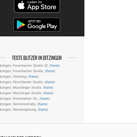
FESTE BLITZER IN DITZINGEN
itzingen, Feuerbacher Straße 32, (
Karte
)
itzingen, Feuerbacher Straße, (
Karte
)
itzingen, Herdweg, (
Karte
)
itzingen, Hirschlander Straße, (
Karte
)
itzingen, Münchinger Straße, (
Karte
)
itzingen, Münchinger Straße, (
Karte
)
tzingen, Rutesheimer Str., (
Karte
)
itzingen, Siemensstraße, (
Karte
)
itzingen, Westumgehung, (
Karte
)