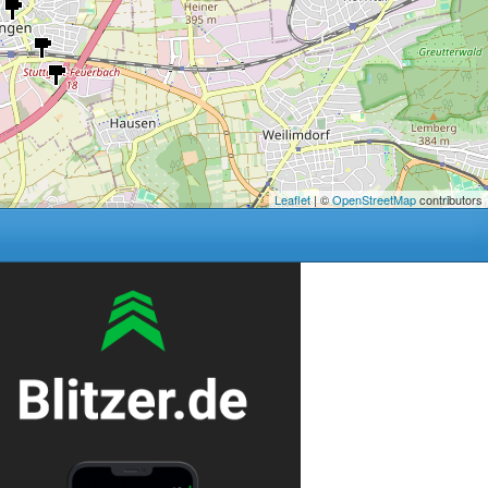
Leaflet
| ©
OpenStreetMap
contributors