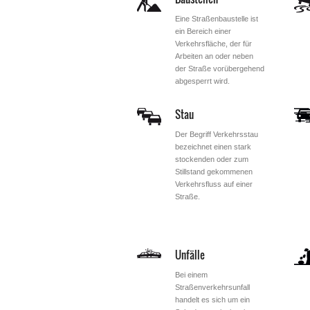
Eine Straßenbaustelle ist
ein Bereich einer
Verkehrsfläche, der für
Arbeiten an oder neben
der Straße vorübergehend
abgesperrt wird.
Stau
Der Begriff Verkehrsstau
bezeichnet einen stark
stockenden oder zum
Stillstand gekommenen
Verkehrsfluss auf einer
Straße.
Unfälle
Bei einem
Straßenverkehrsunfall
handelt es sich um ein