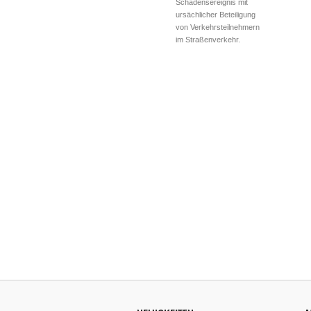
Schadensereignis mit
ursächlicher Beteiligung
von Verkehrsteilnehmern
im Straßenverkehr.