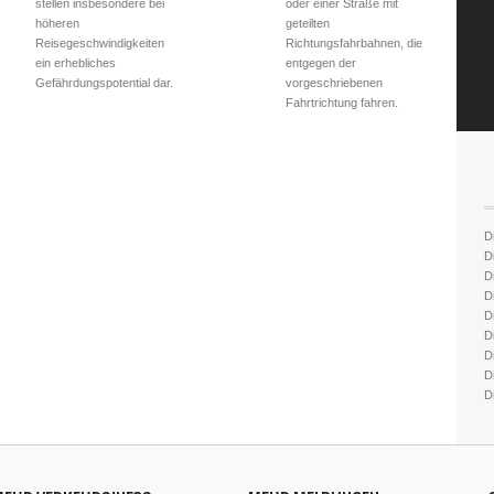
stellen insbesondere bei
oder einer Straße mit
höheren
geteilten
Reisegeschwindigkeiten
Richtungsfahrbahnen, die
ein erhebliches
entgegen der
Gefährdungspotential dar.
vorgeschriebenen
Fahrtrichtung fahren.
D
D
D
D
D
D
Di
D
D