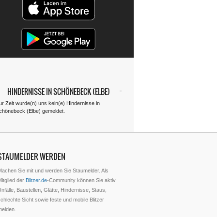
HINDERNISSE IN SCHÖNEBECK (ELBE)
ur Zeit wurde(n) uns kein(e) Hindernisse in
chönebeck (Elbe) gemeldet.
STAUMELDER WERDEN
Machen Sie mit und werden Sie Staumelder. Als
itglied der
Blitzer.de
-Community können Sie aktiv
nfälle, Baustellen, Glätte, Hindernisse, Staus,
chlechte Sicht sowie feste und mobile Blitzer
melden.