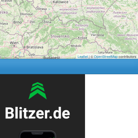
Leaflet
| ©
OpenStreetMap
contributors