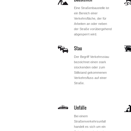
Eine Straßenbaustelle ist
ein Bereich einer
Verkehrsfläche, der für
Arbeiten an oder neben
der Straße vorübergehend
abgesperrt wird.
Stau
Der Begriff Verkehrsstau
bezeichnet einen stark
stockenden oder zum
Stillstand gekommenen
Verkehrsfluss auf einer
Straße.
Unfälle
Bei einem
Straßenverkehrsunfall
handelt es sich um ein