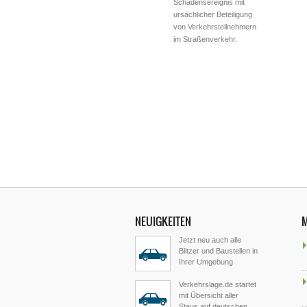
Schadensereignis mit
ursächlicher Beteiligung
von Verkehrsteilnehmern
im Straßenverkehr.
NEUIGKEITEN
Jetzt neu auch alle
Blitzer und Baustellen in
Ihrer Umgebung
Verkehrslage.de startet
mit Übersicht aller
Staus auf deutschen