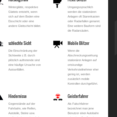
Winterglätte, respektive
Umgangssprachlich
Glatteis entsteht, wenn
werden die stationären
sich auf dem Boden eine
Anlagen oft Starenkasten
Eisschicht oder eine
oder Radarfallen genannt.
andere Gleitschicht bildet.
Eine weitere Bauform sind
die Radarsäulen.
schlechte Sicht
Mobile Blitzer
Die Einschränkung der
Wenn die
Sichtweite z.B. durch
Abschreckungswirkung
plötzlich auftretende sind
stationärer Anlagen auf
eine häufige Ursache von
ortskundige
Autounfällen.
Verkehrsteilnehmer eher
gering ist, werden
zusätzlich mobile
Kontrollen durchgeführt.
Hindernisse
Geisterfahrer
Gegenstände auf der
Als Falschfahrer
Fahrbahn, wie Reifen,
bezeichnet man jene
Autoteile, Steine usw.
Benutzer einer Autobahn