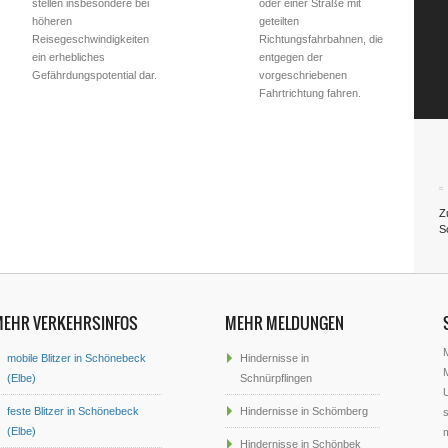
stellen insbesondere bei
oder einer Straße mit
höheren
geteilten
Reisegeschwindigkeiten
Richtungsfahrbahnen, die
ein erhebliches
entgegen der
Gefährdungspotential dar.
vorgeschriebenen
Fahrtrichtung fahren.
Z
S
MEHR VERKEHRSINFOS
MEHR MELDUNGEN
mobile Blitzer in Schönebeck
Hindernisse in
M
(Elbe)
Schnürpflingen
U
feste Blitzer in Schönebeck
Hindernisse in Schömberg
s
(Elbe)
Hindernisse in Schönbek