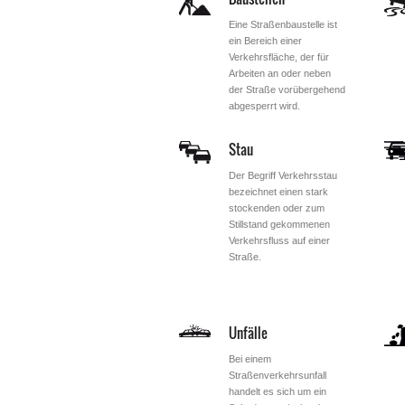
Eine Straßenbaustelle ist
ein Bereich einer
Verkehrsfläche, der für
Arbeiten an oder neben
der Straße vorübergehend
abgesperrt wird.
Stau
Der Begriff Verkehrsstau
bezeichnet einen stark
stockenden oder zum
Stillstand gekommenen
Verkehrsfluss auf einer
Straße.
Unfälle
Bei einem
Straßenverkehrsunfall
handelt es sich um ein