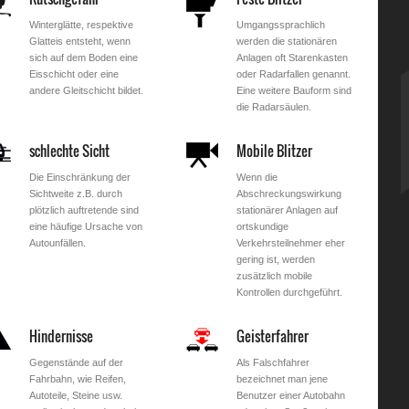
Winterglätte, respektive
Umgangssprachlich
Glatteis entsteht, wenn
werden die stationären
sich auf dem Boden eine
Anlagen oft Starenkasten
Eisschicht oder eine
oder Radarfallen genannt.
andere Gleitschicht bildet.
Eine weitere Bauform sind
die Radarsäulen.
schlechte Sicht
Mobile Blitzer
Die Einschränkung der
Wenn die
Sichtweite z.B. durch
Abschreckungswirkung
plötzlich auftretende sind
stationärer Anlagen auf
eine häufige Ursache von
ortskundige
Autounfällen.
Verkehrsteilnehmer eher
gering ist, werden
zusätzlich mobile
Kontrollen durchgeführt.
Hindernisse
Geisterfahrer
Gegenstände auf der
Als Falschfahrer
Fahrbahn, wie Reifen,
bezeichnet man jene
Autoteile, Steine usw.
Benutzer einer Autobahn