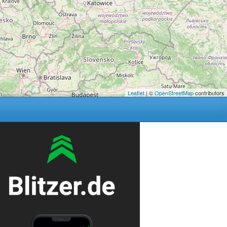
Leaflet
| ©
OpenStreetMap
contributors