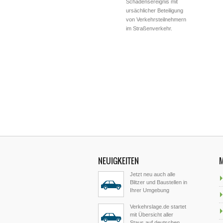
Schadensereignis mit
ursächlicher Beteiligung
von Verkehrsteilnehmern
im Straßenverkehr.
NEUIGKEITEN
Jetzt neu auch alle
Blitzer und Baustellen in
Ihrer Umgebung
Verkehrslage.de startet
mit Übersicht aller
Staus auf deutschen