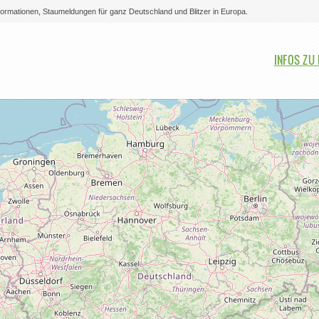
nformationen, Staumeldungen für ganz Deutschland und Blitzer in Europa.
Bitte auswählen
INFOS ZU