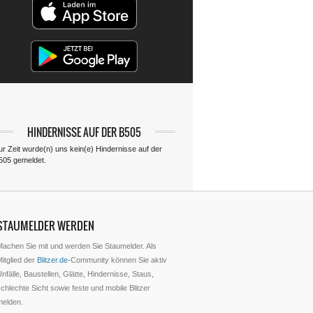
HINDERNISSE AUF DER B505
ur Zeit wurde(n) uns kein(e) Hindernisse auf der
505 gemeldet.
STAUMELDER WERDEN
Machen Sie mit und werden Sie Staumelder. Als
itglied der
Blitzer.de
-Community können Sie aktiv
nfälle, Baustellen, Glätte, Hindernisse, Staus,
chlechte Sicht sowie feste und mobile Blitzer
melden.