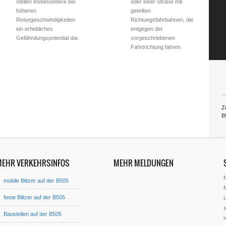
stellen insbesondere bei
oder einer Straße mit
höheren
geteilten
Reisegeschwindigkeiten
Richtungsfahrbahnen, die
ein erhebliches
entgegen der
Gefährdungspotential dar.
vorgeschriebenen
Fahrtrichtung fahren.
Z
B
MEHR VERKEHRSINFOS
MEHR MELDUNGEN
mobile Blitzer auf der B505
M
feste Blitzer auf der B505
U
s
Baustellen auf der B505