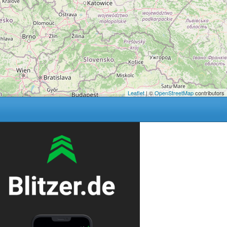
Leaflet
| ©
OpenStreetMap
contributors