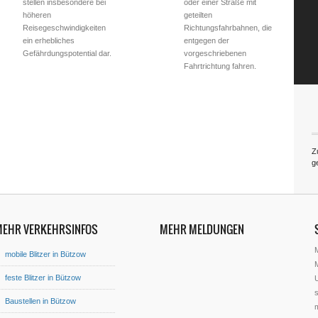
stellen insbesondere bei
oder einer Straße mit
höheren
geteilten
Reisegeschwindigkeiten
Richtungsfahrbahnen, die
ein erhebliches
entgegen der
Gefährdungspotential dar.
vorgeschriebenen
Fahrtrichtung fahren.
Z
g
MEHR VERKEHRSINFOS
MEHR MELDUNGEN
mobile Blitzer in Bützow
M
feste Blitzer in Bützow
U
s
Baustellen in Bützow