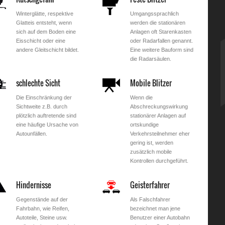
Winterglätte, respektive
Umgangssprachlich
Glatteis entsteht, wenn
werden die stationären
sich auf dem Boden eine
Anlagen oft Starenkasten
Eisschicht oder eine
oder Radarfallen genannt.
andere Gleitschicht bildet.
Eine weitere Bauform sind
die Radarsäulen.
schlechte Sicht
Mobile Blitzer
Die Einschränkung der
Wenn die
Sichtweite z.B. durch
Abschreckungswirkung
plötzlich auftretende sind
stationärer Anlagen auf
eine häufige Ursache von
ortskundige
Autounfällen.
Verkehrsteilnehmer eher
gering ist, werden
zusätzlich mobile
Kontrollen durchgeführt.
Hindernisse
Geisterfahrer
Gegenstände auf der
Als Falschfahrer
Fahrbahn, wie Reifen,
bezeichnet man jene
Autoteile, Steine usw.
Benutzer einer Autobahn