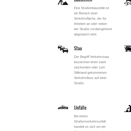
Eine Straßenbaustelle ist
ein Bereich einer
Verkehrsfläche, der für
Arbeiten an oder neben
der Straße vorübergehend
abgesperrt wird.
Stau
Der Begriff Verkehrsstau
bezeichnet einen stark
stockenden oder zum
Stillstand gekommenen
Verkehrsfluss auf einer
Straße.
Unfälle
Bei einem
Straßenverkehrsunfall
handelt es sich um ein