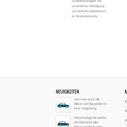
Schadensereignis mit
ursächlicher Beteiligung
von Verkehrsteilnehmern
im Straßenverkehr.
NEUIGKEITEN
Jetzt neu auch alle
Blitzer und Baustellen in
Ihrer Umgebung
Verkehrslage.de startet
mit Übersicht aller
Staus auf deutschen