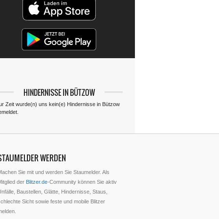
HINDERNISSE IN BÜTZOW
ur Zeit wurde(n) uns kein(e) Hindernisse in Bützow
emeldet.
STAUMELDER WERDEN
Machen Sie mit und werden Sie Staumelder. Als
itglied der
Blitzer.de
-Community können Sie aktiv
nfälle, Baustellen, Glätte, Hindernisse, Staus,
chlechte Sicht sowie feste und mobile Blitzer
melden.