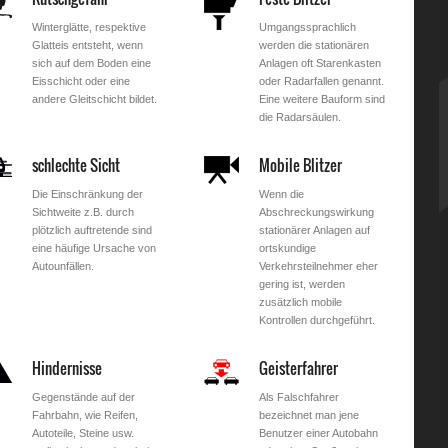
Winterglätte, respektive
Umgangssprachlich
Glatteis entsteht, wenn
werden die stationären
sich auf dem Boden eine
Anlagen oft Starenkasten
Eisschicht oder eine
oder Radarfallen genannt.
andere Gleitschicht bildet.
Eine weitere Bauform sind
die Radarsäulen.
schlechte Sicht
Mobile Blitzer
Die Einschränkung der
Wenn die
Sichtweite z.B. durch
Abschreckungswirkung
plötzlich auftretende sind
stationärer Anlagen auf
eine häufige Ursache von
ortskundige
Autounfällen.
Verkehrsteilnehmer eher
gering ist, werden
zusätzlich mobile
Kontrollen durchgeführt.
Hindernisse
Geisterfahrer
Gegenstände auf der
Als Falschfahrer
Fahrbahn, wie Reifen,
bezeichnet man jene
Autoteile, Steine usw.
Benutzer einer Autobahn