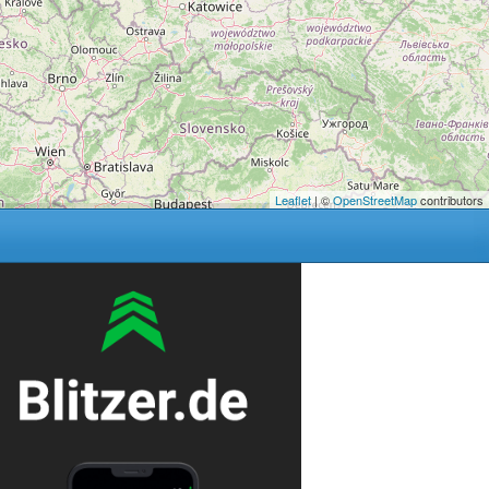
Leaflet
| ©
OpenStreetMap
contributors