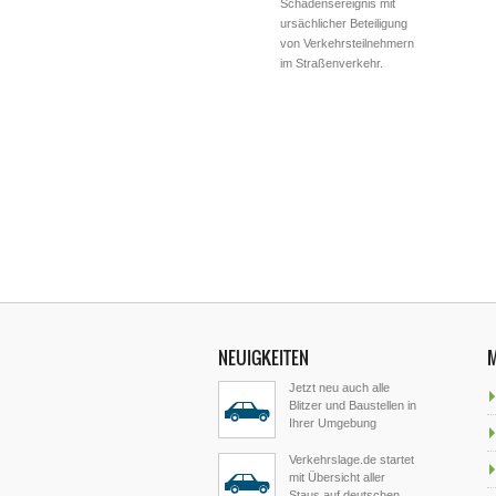
Schadensereignis mit
ursächlicher Beteiligung
von Verkehrsteilnehmern
im Straßenverkehr.
NEUIGKEITEN
Jetzt neu auch alle
Blitzer und Baustellen in
Ihrer Umgebung
Verkehrslage.de startet
mit Übersicht aller
Staus auf deutschen