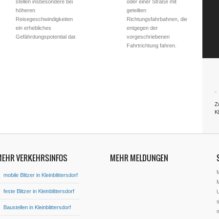
stellen insbesondere bei
oder einer Straße mit
höheren
geteilten
Reisegeschwindigkeiten
Richtungsfahrbahnen, die
ein erhebliches
entgegen der
Gefährdungspotential dar.
vorgeschriebenen
Fahrtrichtung fahren.
Z
Kl
MEHR VERKEHRSINFOS
MEHR MELDUNGEN
mobile Blitzer in Kleinblittersdorf
M
feste Blitzer in Kleinblittersdorf
U
s
Baustellen in Kleinblittersdorf