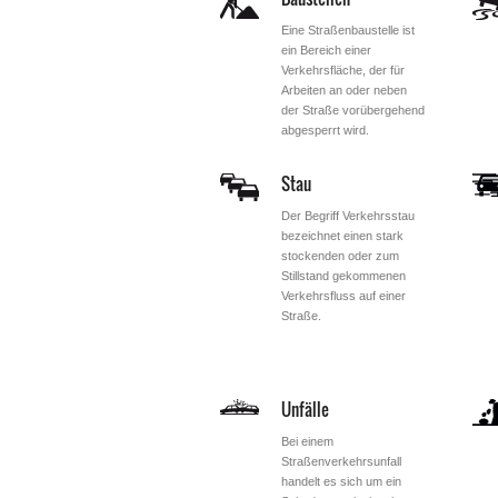
Eine Straßenbaustelle ist
ein Bereich einer
Verkehrsfläche, der für
Arbeiten an oder neben
der Straße vorübergehend
abgesperrt wird.
Stau
Der Begriff Verkehrsstau
bezeichnet einen stark
stockenden oder zum
Stillstand gekommenen
Verkehrsfluss auf einer
Straße.
Unfälle
Bei einem
Straßenverkehrsunfall
handelt es sich um ein