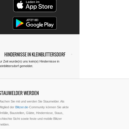
HINDERNISSE IN KLEINBLITTERSDORF
ur Zeit wurde(n) uns kein(e) Hindernisse in
einblittersdorf gemeldet.
STAUMELDER WERDEN
Machen Sie mit und werden Sie Staumelder. Als
itglied der
Blitzer.de
-Community können Sie aktiv
nfälle, Baustellen, Glätte, Hindernisse, Staus,
chlechte Sicht sowie feste und mobile Blitzer
melden.