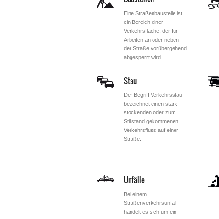
Eine Straßenbaustelle ist
ein Bereich einer
Verkehrsfläche, der für
Arbeiten an oder neben
der Straße vorübergehend
abgesperrt wird.
Stau
Der Begriff Verkehrsstau
bezeichnet einen stark
stockenden oder zum
Stillstand gekommenen
Verkehrsfluss auf einer
Straße.
Unfälle
Bei einem
Straßenverkehrsunfall
handelt es sich um ein