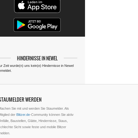
HINDERNISSE IN NEWEL
ur Zeit wurde(n) uns kein(e) Hindernisse in Newel
emeldet.
STAUMELDER WERDEN
Machen Sie mit und werden Sie Staumelder. Als
itglied der
Blitzer.de
-Community können Sie aktiv
nfälle, Baustellen, Glätte, Hindernisse, Staus,
chlechte Sicht sowie feste und mobile Blitzer
melden.