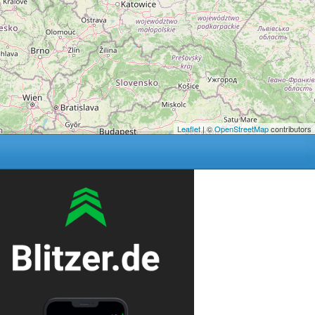
Leaflet
| ©
OpenStreetMap
contributors