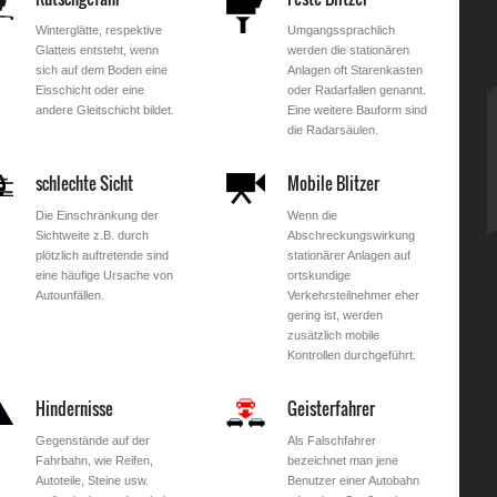
Winterglätte, respektive
Umgangssprachlich
Glatteis entsteht, wenn
werden die stationären
sich auf dem Boden eine
Anlagen oft Starenkasten
Eisschicht oder eine
oder Radarfallen genannt.
andere Gleitschicht bildet.
Eine weitere Bauform sind
die Radarsäulen.
schlechte Sicht
Mobile Blitzer
Die Einschränkung der
Wenn die
Sichtweite z.B. durch
Abschreckungswirkung
plötzlich auftretende sind
stationärer Anlagen auf
eine häufige Ursache von
ortskundige
Autounfällen.
Verkehrsteilnehmer eher
gering ist, werden
zusätzlich mobile
Kontrollen durchgeführt.
Hindernisse
Geisterfahrer
Gegenstände auf der
Als Falschfahrer
Fahrbahn, wie Reifen,
bezeichnet man jene
Autoteile, Steine usw.
Benutzer einer Autobahn