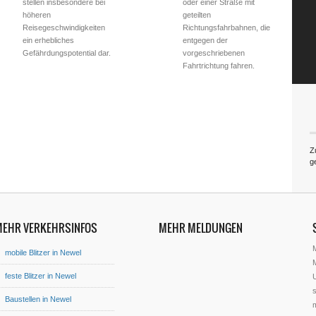
stellen insbesondere bei
oder einer Straße mit
höheren
geteilten
Reisegeschwindigkeiten
Richtungsfahrbahnen, die
ein erhebliches
entgegen der
Gefährdungspotential dar.
vorgeschriebenen
Fahrtrichtung fahren.
Z
g
MEHR VERKEHRSINFOS
MEHR MELDUNGEN
mobile Blitzer in Newel
M
feste Blitzer in Newel
U
s
Baustellen in Newel