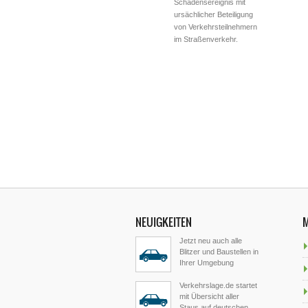
Schadensereignis mit
ursächlicher Beteiligung
von Verkehrsteilnehmern
im Straßenverkehr.
NEUIGKEITEN
Jetzt neu auch alle
Blitzer und Baustellen in
Ihrer Umgebung
Verkehrslage.de startet
mit Übersicht aller
Staus auf deutschen