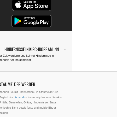
HINDERNISSE IN KIRCHDORF AM INN
ur Zeit wurde(n) uns kein(e) Hindernisse in
irchdorf Am Inn gemeldet.
STAUMELDER WERDEN
Machen Sie mit und werden Sie Staumelder. Als
itglied der
Blitzer.de
-Community können Sie aktiv
nfälle, Baustellen, Glätte, Hindernisse, Staus,
chlechte Sicht sowie feste und mobile Blitzer
melden.