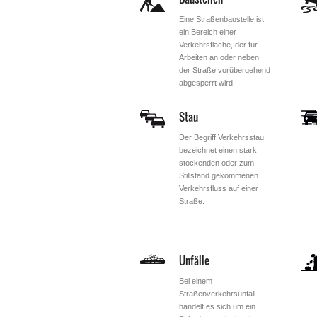
Eine Straßenbaustelle ist
ein Bereich einer
Verkehrsfläche, der für
Arbeiten an oder neben
der Straße vorübergehend
abgesperrt wird.
Stau
Der Begriff Verkehrsstau
bezeichnet einen stark
stockenden oder zum
Stillstand gekommenen
Verkehrsfluss auf einer
Straße.
Unfälle
Bei einem
Straßenverkehrsunfall
handelt es sich um ein