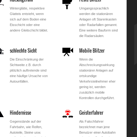
Winterglätte, respektive
Umgangssprachlich
Glatteis entsteht, wenn
werden die stationären
sich auf dem Boden eine
Anlagen oft Starenkasten
Eisschicht oder eine
oder Radarfallen genannt.
andere Gleitschicht bildet.
Eine weitere Bauform sind
die Radarsäulen.
schlechte Sicht
Mobile Blitzer
Die Einschränkung der
Wenn die
Sichtweite z.B. durch
Abschreckungswirkung
plötzlich auftretende sind
stationärer Anlagen auf
eine häufige Ursache von
ortskundige
Autounfällen.
Verkehrsteilnehmer eher
gering ist, werden
zusätzlich mobile
Kontrollen durchgeführt.
Hindernisse
Geisterfahrer
Gegenstände auf der
Als Falschfahrer
Fahrbahn, wie Reifen,
bezeichnet man jene
Autoteile, Steine usw.
Benutzer einer Autobahn