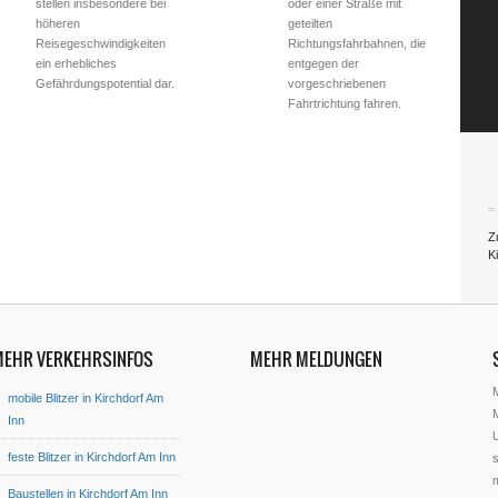
stellen insbesondere bei
oder einer Straße mit
höheren
geteilten
Reisegeschwindigkeiten
Richtungsfahrbahnen, die
ein erhebliches
entgegen der
Gefährdungspotential dar.
vorgeschriebenen
Fahrtrichtung fahren.
Z
K
MEHR VERKEHRSINFOS
MEHR MELDUNGEN
mobile Blitzer in Kirchdorf Am
M
Inn
U
feste Blitzer in Kirchdorf Am Inn
s
Baustellen in Kirchdorf Am Inn