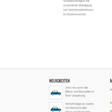
Schadensereignis mit
ursächlicher Beteiligung
von Verkehrsteilnehmern
im Straßenverkehr.
NEUIGKEITEN
Jetzt neu auch alle
Blitzer und Baustellen in
Ihrer Umgebung
Verkehrslage.de startet
mit Übersicht aller
Staus auf deutschen