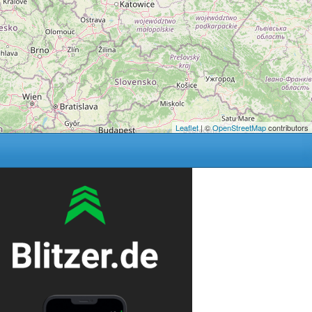
Leaflet
| ©
OpenStreetMap
contributors